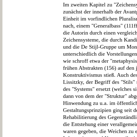
Im zweiten Kapitel zu "Zeichens
zunächst der innerhalb der Avan
Einheit im vorfindlichen Pluralis
nach, einem "Generalbass" (111ff.
die Autorin durch einen vergleic
Zeichensysteme, die durch Kand
und die De Stijl-Gruppe um Mon
unterschiedlich die Vorstellunge
wie schroff etwa der "metaphysi
frühen Abstrakten (156) auf den 
Konstruktivismus stieß. Auch de
Lissitzky, der Begriff des "Stil
des "Systems" ersetzt (welches s
dann von dem der "Struktur" abge
Hinwendung zu u.a. im öffentli
Gestaltungsprinzipien ging seit 
Rehabilitierung des Gegenständli
die Entstehung einer verallgeme
waren gegeben, die Weichen zu e