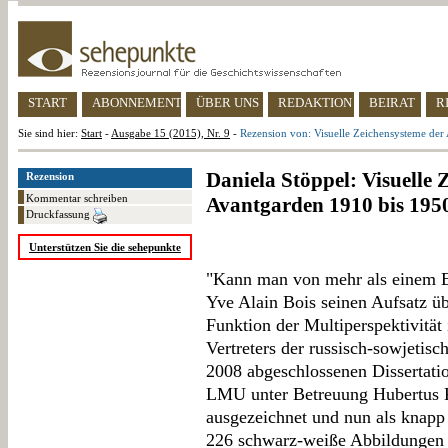
START
ABONNEMENT
ÜBER UNS
REDAKTION
BEIRAT
R
Sie sind hier:
Start
-
Ausgabe 15 (2015), Nr. 9
-
Rezension von: Visuelle Zeichensysteme der
Daniela Stöppel: Visuelle 
Rezension
Kommentar schreiben
Avantgarden 1910 bis 195
Druckfassung
Unterstützen Sie die sehepunkte
"Kann man von mehr als einem El
Yve Alain Bois seinen Aufsatz üb
Funktion der Multiperspektivität
Vertreters der russisch-sowjetisc
2008 abgeschlossenen Dissertatio
LMU unter Betreuung Hubertus K
ausgezeichnet und nun als knapp 
226 schwarz-weiße Abbildungen