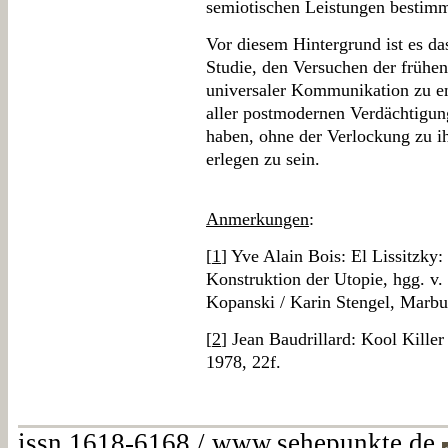
semiotischen Leistungen bestimm
Vor diesem Hintergrund ist es da
Studie, den Versuchen der frühe
universaler Kommunikation zu en
aller postmodernen Verdächtigun
haben, ohne der Verlockung zu ih
erlegen zu sein.
Anmerkungen
:
[
1
] Yve Alain Bois: El Lissitzky: 
Konstruktion der Utopie, hgg. v.
Kopanski / Karin Stengel, Marbu
[
2
] Jean Baudrillard: Kool Killer
1978, 22f.
issn 1618-6168 / www.sehepunkte.de