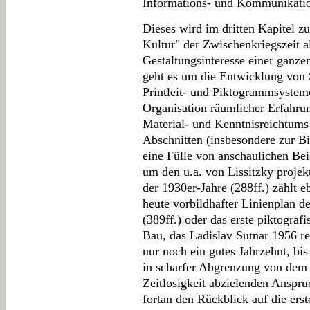
Informations- und Kommunikation
Dieses wird im dritten Kapitel z
Kultur" der Zwischenkriegszeit 
Gestaltungsinteresse einer ganzen
geht es um die Entwicklung von S
Printleit- und Piktogrammsysteme
Organisation räumlicher Erfahru
Material- und Kenntnisreichtums
Abschnitten (insbesondere zur Bild
eine Fülle von anschaulichen Beis
um den u.a. von Lissitzky proje
der 1930er-Jahre (288ff.) zählt 
heute vorbildhafter Linienplan 
(389ff.) oder das erste piktograf
Bau, das Ladislav Sutnar 1956 rea
nur noch ein gutes Jahrzehnt, bi
in scharfer Abgrenzung von dem 
Zeitlosigkeit abzielenden Anspru
fortan den Rückblick auf die erst