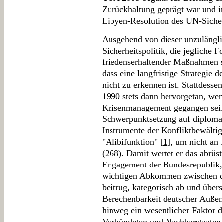
Zurückhaltung geprägt war und i
Libyen-Resolution des UN-Sicherh
Ausgehend von dieser unzulängl
Sicherheitspolitik, die jegliche 
friedenserhaltender Maßnahmen sc
dass eine langfristige Strategie d
nicht zu erkennen ist. Stattdesse
1990 stets dann hervorgetan, we
Krisenmanagement gegangen sei. 
Schwerpunktsetzung auf diplomat
Instrumente der Konfliktbewältigu
"Alibifunktion" [
1
], um nicht an
(268). Damit wertet er das abrüst
Engagement der Bundesrepublik,
wichtigen Abkommen zwischen d
beitrug, kategorisch ab und übers
Berechenbarkeit deutscher Außen
hinweg ein wesentlicher Faktor d
Verbündeten und Nachbarstaaten