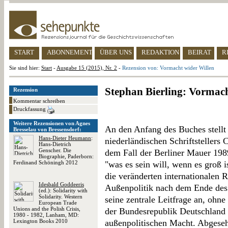
START
ABONNEMENT
ÜBER UNS
REDAKTION
BEIRAT
R
Sie sind hier:
Start
-
Ausgabe 15 (2015), Nr. 2
-
Rezension von: Vormacht wider Willen
Stephan Bierling: Vormach
Rezension
Kommentar schreiben
Druckfassung
Weitere Rezensionen von Agnes
An den Anfang des Buches stellt 
Bresselau von Bressensdorf:
Hans-Dieter Heumann
:
niederländischen Schriftstellers
Hans-Dietrich
Genscher. Die
dem Fall der Berliner Mauer 198
Biographie, Paderborn:
Ferdinand Schöningh 2012
"was es sein will, wenn es groß i
die veränderten internationalen
Idesbald Goddeeris
Außenpolitik nach dem Ende des 
(ed.): Solidarity with
Solidarity. Western
seine zentrale Leitfrage an, ohn
European Trade
Unions and the Polish Crisis,
der Bundesrepublik Deutschland m
1980 - 1982, Lanham, MD:
Lexington Books 2010
außenpolitischen Macht. Abgeseh