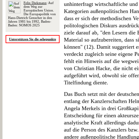
Felix Diekmann
: Auf
unhinterfragt wirtschaftliche und
dem Weg zur
Kategorien außenpolitischen Hand
Europäischen Union.
Die Europapolitik von
dass er sich der methodischen Ve
Hans-Dietrich Genscher in den
Jahren 1981 bis 1992, Baden-
politologischen Diskurs ausdrück
Baden: NOMOS 2025
ziele darauf ab, "den Lesern die
Material so aufzubereiten, dass si
Unterstützen Sie die sehepunkte
können" (12). Damit suggeriert e
verdeckt zugleich seine eigene P
fehlt ein Hinweis auf die wegwe
von Christian Hacke, die nicht e
aufgeführt wird, obwohl sie offens
Titelfindung diente.
Das Buch setzt mit der deutschen
entlang der Kanzlerschaften Hel
Angela Merkels in drei Großkapit
Entscheidung für einen akteurszen
analytische Kraft allerdings dadu
auf die Person des Kanzlers bzw.
andere außenpolitische Handlung