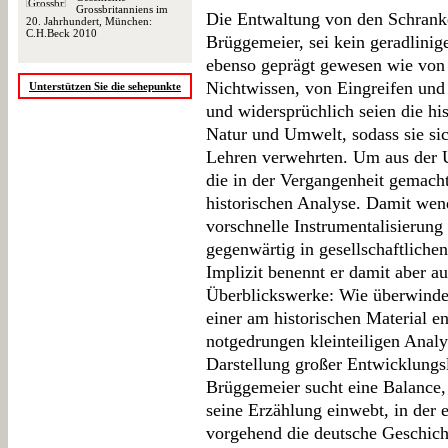
Grossbritanniens im
Die Entwaltung von den Schranken
20. Jahrhundert, München:
C.H.Beck 2010
Brüggemeier, sei kein geradlinig
ebenso geprägt gewesen wie von
Nichtwissen, von Eingreifen und
Unterstützen Sie die sehepunkte
und widersprüchlich seien die h
Natur und Umwelt, sodass sie sic
Lehren verwehrten. Um aus der U
die in der Vergangenheit gemach
historischen Analyse. Damit wen
vorschnelle Instrumentalisierung
gegenwärtig in gesellschaftlichen
Implizit benennt er damit aber a
Überblickswerke: Wie überwindet
einer am historischen Material e
notgedrungen kleinteiligen Analy
Darstellung großer Entwicklungsl
Brüggemeier sucht eine Balance,
seine Erzählung einwebt, in der
vorgehend die deutsche Geschicht