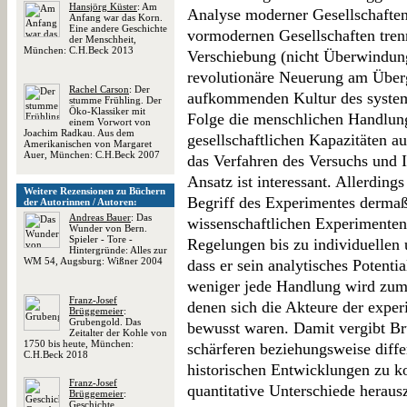
Hansjörg Küster
: Am
Analyse moderner Gesellschafte
Anfang war das Korn.
Eine andere Geschichte
vormodernen Gesellschaften tren
der Menschheit,
München: C.H.Beck 2013
Verschiebung (nicht Überwindung
revolutionäre Neuerung am Überga
Rachel Carson
: Der
aufkommenden Kultur des system
stumme Frühling. Der
Öko-Klassiker mit
Folge die menschlichen Handlun
einem Vorwort von
Joachim Radkau. Aus dem
gesellschaftlichen Kapazitäten a
Amerikanischen von Margaret
Auer, München: C.H.Beck 2007
das Verfahren des Versuchs und I
Ansatz ist interessant. Allerdin
Weitere Rezensionen zu Büchern
Begriff des Experimentes dermaße
der Autorinnen / Autoren:
Andreas Bauer
: Das
wissenschaftlichen Experimenten 
Wunder von Bern.
Spieler - Tore -
Regelungen bis zu individuellen 
Hintergründe: Alles zur
WM 54, Augsburg: Wißner 2004
dass er sein analytisches Potent
weniger jede Handlung wird zum 
Franz-Josef
denen sich die Akteure der exper
Brüggemeier
:
Grubengold. Das
bewusst waren. Damit vergibt B
Zeitalter der Kohle von
1750 bis heute, München:
schärferen beziehungsweise diffe
C.H.Beck 2018
historischen Entwicklungen zu ko
Franz-Josef
quantitative Unterschiede heraus
Brüggemeier
:
Geschichte