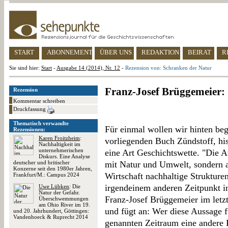
START
ABONNEMENT
ÜBER UNS
REDAKTION
BEIRAT
R
Sie sind hier:
Start
-
Ausgabe 14 (2014), Nr. 12
-
Rezension von: Schranken der Natur
Franz-Josef Brüggemeier:
Rezension
Kommentar schreiben
Druckfassung
Thematisch verwandte
Für einmal wollen wir hinten beg
Rezensionen:
Karen Froitzheim
:
vorliegenden Buch Zündstoff, his
Nachhaltigkeit im
unternehmerischen
eine Art Geschichtswette. "Die 
Diskurs. Eine Analyse
deutscher und britischer
mit Natur und Umwelt, sondern au
Konzerne seit den 1980er Jahren,
Wirtschaft nachhaltige Strukturen
Frankfurt/M.: Campus 2024
irgendeinem anderen Zeitpunkt in
Uwe Lübken
: Die
Natur der Gefahr.
Franz-Josef Brüggemeier im letz
Überschwemmungen
am Ohio River im 19.
und fügt an: Wer diese Aussage fü
und 20. Jahrhundert, Göttingen:
Vandenhoeck & Ruprecht 2014
genannten Zeitraum eine andere 