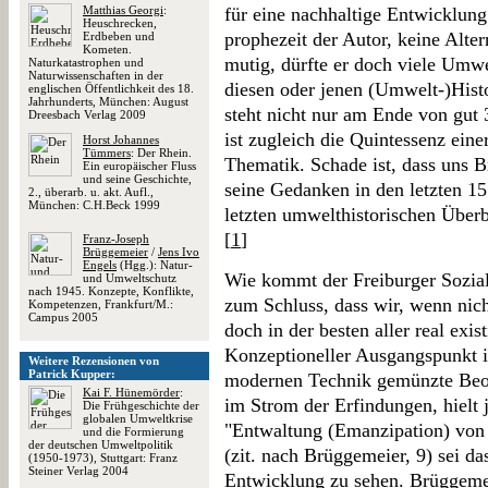
Matthias Georgi
:
für eine nachhaltige Entwicklung
Heuschrecken,
prophezeit der Autor, keine Alte
Erdbeben und
Kometen.
mutig, dürfte er doch viele Umw
Naturkatastrophen und
Naturwissenschaften in der
diesen oder jenen (Umwelt-)Hist
englischen Öffentlichkeit des 18.
Jahrhunderts, München: August
steht nicht nur am Ende von gut 
Dreesbach Verlag 2009
ist zugleich die Quintessenz eine
Horst Johannes
Tümmers
: Der Rhein.
Thematik. Schade ist, dass uns 
Ein europäischer Fluss
und seine Geschichte,
seine Gedanken in den letzten 15
2., überarb. u. akt. Aufl.,
München: C.H.Beck 1999
letzten umwelthistorischen Über
[
1
]
Franz-Joseph
Brüggemeier
/
Jens Ivo
Engels
(Hgg.): Natur-
Wie kommt der Freiburger Sozial
und Umweltschutz
nach 1945. Konzepte, Konflikte,
zum Schluss, dass wir, wenn nich
Kompetenzen, Frankfurt/M.:
Campus 2005
doch in der besten aller real exi
Konzeptioneller Ausgangspunkt is
Weitere Rezensionen von
Patrick Kupper:
modernen Technik gemünzte Beo
Kai F. Hünemörder
:
im Strom der Erfindungen, hielt j
Die Frühgeschichte der
globalen Umweltkrise
"Entwaltung (Emanzipation) von
und die Formierung
der deutschen Umweltpolitik
(zit. nach Brüggemeier, 9) sei d
(1950-1973), Stuttgart: Franz
Steiner Verlag 2004
Entwicklung zu sehen. Brüggemei