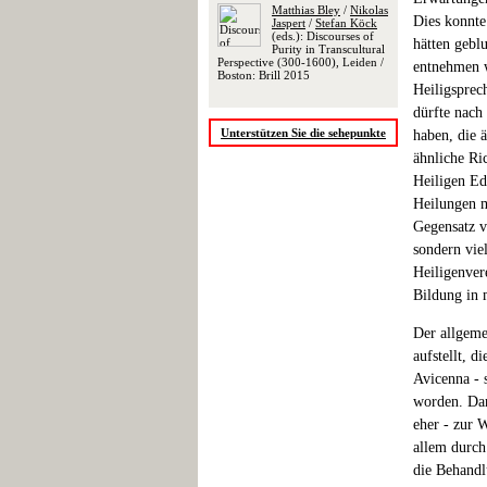
Matthias Bley
/
Nikolas
Dies konnte
Jaspert
/
Stefan Köck
(eds.): Discourses of
hätten gebl
Purity in Transcultural
Perspective (300-1600), Leiden /
entnehmen 
Boston: Brill 2015
Heiligsprec
dürfte nach
Unterstützen Sie die sehepunkte
haben, die ä
ähnliche Ri
Heiligen Ed
Heilungen m
Gegensatz v
sondern vie
Heiligenver
Bildung in 
Der allgeme
aufstellt, d
Avicenna - 
worden. Dar
eher - zur 
allem durch
die Behandl