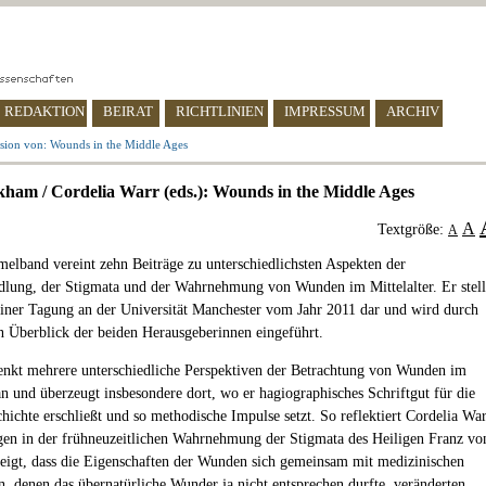
REDAKTION
BEIRAT
RICHTLINIEN
IMPRESSUM
ARCHIV
sion von: Wounds in the Middle Ages
ham / Cordelia Warr (eds.): Wounds in the Middle Ages
A
Textgröße:
A
elband vereint zehn Beiträge zu unterschiedlichsten Aspekten der
ung, der Stigmata und der Wahrnehmung von Wunden im Mittelalter. Er stell
einer Tagung an der Universität Manchester vom Jahr 2011 dar und wird durch
n Überblick der beiden Herausgeberinnen eingeführt.
nkt mehrere unterschiedliche Perspektiven der Betrachtung von Wunden im
 an und überzeugt insbesondere dort, wo er hagiographisches Schriftgut für die
hichte erschließt und so methodische Impulse setzt. So reflektiert Cordelia Wa
en in der frühneuzeitlichen Wahrnehmung der Stigmata des Heiligen Franz vo
zeigt, dass die Eigenschaften der Wunden sich gemeinsam mit medizinischen
, denen das übernatürliche Wunder ja nicht entsprechen durfte, veränderten.