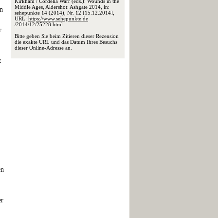
Kirkham / Cordelia Warr (eds.): Wounds in the
Middle Ages, Aldershot: Ashgate 2014, in:
en
sehepunkte 14 (2014), Nr. 12 [15.12.2014],
URL:
https://www.sehepunkte.de
/2014/12/25228.html
r
Bitte geben Sie beim Zitieren dieser Rezension
die exakte URL und das Datum Ihres Besuchs
dieser Online-Adresse an.
z
en
er