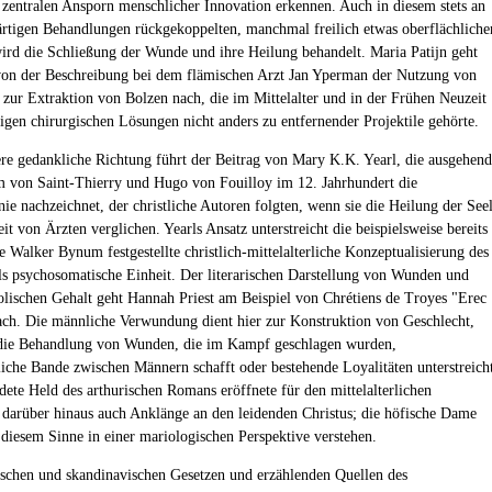
 zentralen Ansporn menschlicher Innovation erkennen. Auch in diesem stets an
rtigen Behandlungen rückgekoppelten, manchmal freilich etwas oberflächliche
ird die Schließung der Wunde und ihre Heilung behandelt. Maria Patijn geht
on der Beschreibung bei dem flämischen Arzt Jan Yperman der Nutzung von
zur Extraktion von Bolzen nach, die im Mittelalter und in der Frühen Neuzeit
igen chirurgischen Lösungen nicht anders zu entfernender Projektile gehörte.
ere gedankliche Richtung führt der Beitrag von Mary K.K. Yearl, die ausgehend
 von Saint-Thierry und Hugo von Fouilloy im 12. Jahrhundert die
nie nachzeichnet, der christliche Autoren folgten, wenn sie die Heilung der See
it von Ärzten verglichen. Yearls Ansatz unterstreicht die beispielsweise bereits
e Walker Bynum festgestellte christlich-mittelalterliche Konzeptualisierung des
s psychosomatische Einheit. Der literarischen Darstellung von Wunden und
lischen Gehalt geht Hannah Priest am Beispiel von Chrétiens de Troyes "Erec
ach. Die männliche Verwundung dient hier zur Konstruktion von Geschlecht,
die Behandlung von Wunden, die im Kampf geschlagen wurden,
tliche Bande zwischen Männern schafft oder bestehende Loyalitäten unterstreich
ete Held des arthurischen Romans eröffnete für den mittelalterlichen
 darüber hinaus auch Anklänge an den leidenden Christus; die höfische Dame
n diesem Sinne in einer mariologischen Perspektive verstehen.
ischen und skandinavischen Gesetzen und erzählenden Quellen des