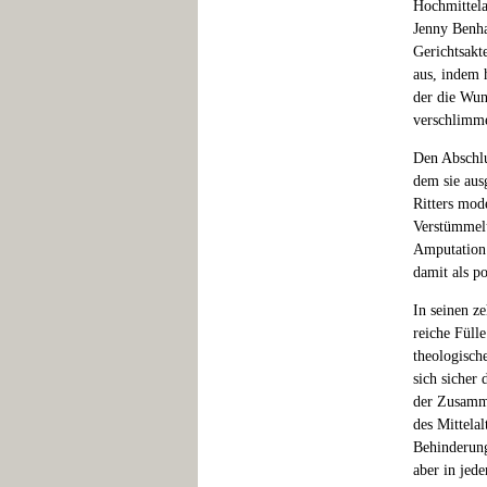
Hochmittela
Jenny Benha
Gerichtsakt
aus, indem h
der die Wun
verschlimme
Den Abschlu
dem sie aus
Ritters mod
Verstümmelu
Amputation 
damit als po
In seinen z
reiche Fülle
theologische
sich sicher 
der Zusamme
des Mittela
Behinderung
aber in jed