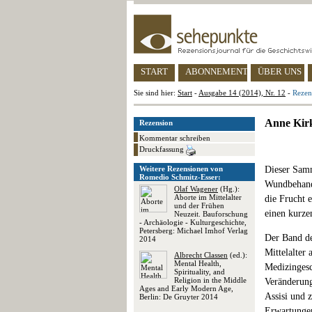
START
ABONNEMENT
ÜBER UNS
Sie sind hier:
Start
-
Ausgabe 14 (2014), Nr. 12
-
Rezen
Anne Kirk
Rezension
Kommentar schreiben
Druckfassung
Weitere Rezensionen von
Dieser Samm
Romedio Schmitz-Esser:
Wundbehandl
Olaf Wagener
(Hg.):
Aborte im Mittelalter
die Frucht 
und der Frühen
einen kurze
Neuzeit. Bauforschung
- Archäologie - Kulturgeschichte,
Petersberg: Michael Imhof Verlag
Der Band de
2014
Mittelalter
Albrecht Classen
(ed.):
Mental Health,
Medizingesc
Spirituality, and
Religion in the Middle
Veränderung
Ages and Early Modern Age,
Assisi und 
Berlin: De Gruyter 2014
Erwartungen