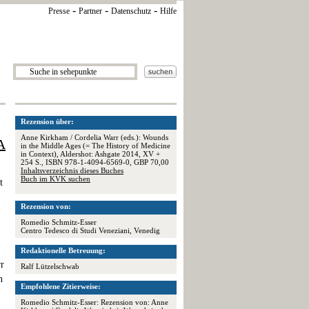
-
-
-
Presse
Partner
Datenschutz
Hilfe
Rezension über:
Anne Kirkham / Cordelia Warr (eds.): Wounds
A
in the Middle Ages (= The History of Medicine
in Context), Aldershot: Ashgate 2014, XV +
254 S., ISBN 978-1-4094-6569-0, GBP 70,00
Inhaltsverzeichnis dieses Buches
Buch im KVK suchen
t
Rezension von:
Romedio Schmitz-Esser
Centro Tedesco di Studi Veneziani, Venedig
Redaktionelle Betreuung:
rr
Ralf Lützelschwab
n
Empfohlene Zitierweise:
Romedio Schmitz-Esser: Rezension von: Anne