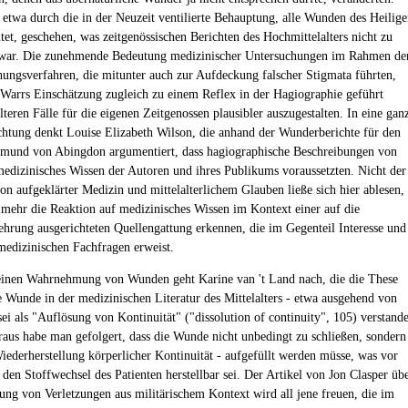
 etwa durch die in der Neuzeit ventilierte Behauptung, alle Wunden des Heilig
utet, geschehen, was zeitgenössischen Berichten des Hochmittelalters nicht zu
war. Die zunehmende Bedeutung medizinischer Untersuchungen im Rahmen de
hungsverfahren, die mitunter auch zur Aufdeckung falscher Stigmata führten,
 Warrs Einschätzung zugleich zu einem Reflex in der Hagiographie geführt
lteren Fälle für die eigenen Zeitgenossen plausibler auszugestalten. In eine gan
chtung denkt Louise Elizabeth Wilson, die anhand der Wunderberichte für den
mund von Abingdon argumentiert, dass hagiographische Beschreibungen von
edizinisches Wissen der Autoren und ihres Publikums voraussetzten. Nicht der
on aufgeklärter Medizin und mittelalterlichem Glauben ließe sich hier ablesen,
lmehr die Reaktion auf medizinisches Wissen im Kontext einer auf die
ehrung ausgerichteten Quellengattung erkennen, die im Gegenteil Interesse und
medizinischen Fachfragen erweist.
inen Wahrnehmung von Wunden geht Karine van 't Land nach, die die These
ie Wunde in der medizinischen Literatur des Mittelalters - etwa ausgehend von
sei als "Auflösung von Kontinuität" ("dissolution of continuity", 105) verstand
aus habe man gefolgert, dass die Wunde nicht unbedingt zu schließen, sondern
Wiederherstellung körperlicher Kontinuität - aufgefüllt werden müsse, was vor
 den Stoffwechsel des Patienten herstellbar sei. Der Artikel von Jon Clasper üb
ung von Verletzungen aus militärischem Kontext wird all jene freuen, die im