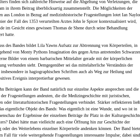
lters finden sich zahlreiche Hinweise auf die Abgeltung von Verletzungen, die
m in ihrem Beitrag überblicksartig zusammenstellt. Die Möglichkeiten der
en aus London in Bezug auf medizinhistorische Fragestellungen lotet Ian Naylo
ier der Fall des 1353 verurteilten Arztes John le Spicer kontextualisiert wird,
de im Gesicht eines gewissen Thomas de Shene durch seine Behandlung
rt hatte.
ss des Bandes bildet Lila Yawns Aufsatz zur Abtrennung von Körperteilen, in
gehend von Monty Pythons Imagination des gegen Artus antretenden Schwarze
erne Bilder von einem barbarischen Mittelalter gerade mit der körperlichen
ng verbunden sieht. Demgegenüber sei das mittelalterliche Verständnis der
insbesondere in hagiographischen Schriften auch als Weg zur Heilung und
sitives Ereignis interpretierbar gewesen.
ehn Beiträgen kann der Band natürlich nur einzelne Aspekte ansprechen und die
 der Fragestellungen andeuten, die die Medizingeschichte mit juristischen,
n oder literaturhistorischen Fragestellungen verbindet. Stärker reflektieren ließ
das eigentliche Objekt des Bands: Was eigentlich ist eine Wunde, und wo ist in
nschau der Ergebnisse der einzelnen Beiträge ihr Platz in der Kulturgeschicht
lters? Dabei hätte man vielleicht auch eine Öffnung hin zur Geschichte der
 oder des Weiterlebens einzelner Körperteile andenken können. Der Band biete
em Fall für viele weitergehende Fragestellungen interessante Impulse; dabei sind