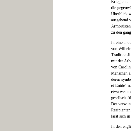
Krieg einen
die gegenwä
Überblick w
ausgehend v
Armbrüsten 
zu den gäng
In eine and
von Wilhelm
Traditionsli
mit der Arbe
von Carolin
Menschen al
deren symbo
et Enide" n
etwa wenn 
gesellschaf
Der verwund
Rezipienten
lässt sich i
In den engl