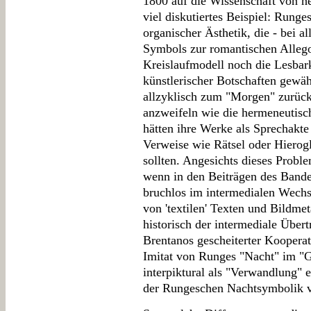
1800 auf die Wissenschaft von he
viel diskutiertes Beispiel: Runges
organischer Ästhetik, die - bei 
Symbols zur romantischen Allegor
Kreislaufmodell noch die Lesbar
künstlerischer Botschaften gewäh
allzyklisch zum "Morgen" zurückk
anzweifeln wie die hermeneutis
hätten ihre Werke als Sprechakte i
Verweise wie Rätsel oder Hierog
sollten. Angesichts dieses Probl
wenn in den Beiträgen des Bande
bruchlos im intermedialen Wechs
von 'textilen' Texten und Bildm
historisch der intermediale Über
Brentanos gescheiterter Kooperat
Imitat von Runges "Nacht" im "G
interpiktural als "Verwandlung" 
der Rungeschen Nachtsymbolik v