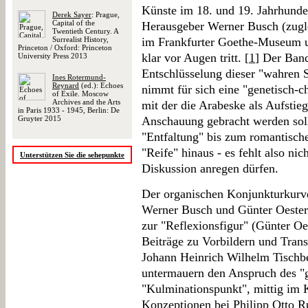
Künste im 18. und 19. Jahrhunde
Derek Sayer
: Prague,
Capital of the
Herausgeber Werner Busch (zugle
Twentieth Century. A
Surrealist History,
im Frankfurter Goethe-Museum u
Princeton / Oxford: Princeton
klar vor Augen tritt. [
1
] Der Ban
University Press 2013
Entschlüsselung dieser "wahren 
Ines Rotermund-
Reynard
(ed.): Echoes
nimmt für sich eine "genetisch-
of Exile. Moscow
Archives and the Arts
mit der die Arabeske als Aufstieg
in Paris 1933 - 1945, Berlin: De
Gruyter 2015
Anschauung gebracht werden sol
"Entfaltung" bis zum romantisch
"Reife" hinaus - es fehlt also ni
Unterstützen Sie die sehepunkte
Diskussion anregen dürfen.
Der organischen Konjunkturkurve
Werner Busch und Günter Oesterl
zur "Reflexionsfigur" (Günter Oe
Beiträge zu Vorbildern und Tran
Johann Heinrich Wilhelm Tischbe
untermauern den Anspruch des 
"Kulminationspunkt", mittig im K
Konzeptionen bei Philipp Otto 