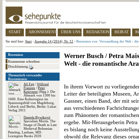
START
ABONNEMENT
ÜBER UNS
REDAKTION
BEIRAT
R
Sie sind hier:
Start
-
Ausgabe 14 (2014), Nr. 12
-
Rezension von: Verwandlung der Welt - die
Werner Busch / Petra Mai
Rezension
Kommentar schreiben
Welt - die romantische Ar
Druckfassung
Thematisch verwandte
Rezensionen:
Jiří Fajt
/
Wilfried
In ihrem Vorwort zu vorliegende
Franzen
/
Peter
Knüvener
(Hgg.): Die
Leiter der beteiligten Museen,
Altmark von 1300 bis
1600. Eine Kulturregion im
Gassner, einen Band, der mit se
Spannungsfeld von Magdeburg,
Lübeck und Berlin, Berlin: Lukas
aus verschiedenen Fachrichtung
Verlag 2011
zum Phänomen der romantischen 
Daniela Rywiková
:
Speculum Mortis. The
ergebe. Mit-Herausgeberin Petra 
Image of Death in Late
es bislang noch keine Ausstellun
Medieval Bohemian
Painting, Lanham, MD:
obwohl die Relevanz dieses orna
Lexington Books 2020