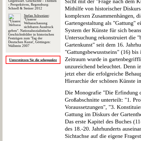
Sicht mit der "Frage nach dem K
Gegenwart. Geschichte - Themen
- Perspektiven, Regensburg:
Mithilfe von historischer Diskur
Schnell & Steiner 2012
komplexen Zusammenhängen, die 
Stefan Schweizer
:
"Unserer
Gartengestaltung als "Gattung" e
Weltanschauung
sichtbaren Ausdruck
System der Künste für sich bean
geben". Nationalsozialistische
Geschichtsbilder in historischen
Untersuchung rekonstruiert die "
Festzügen zum 'Tag der
Deutschen Kunst', Göttingen:
Gartenkunst" seit dem 16. Jahrhu
Wallstein 2007
"Gattungsbewusstseins" (16) bis 
Zeitraum wurde in gartenbegriffl
Unterstützen Sie die sehepunkte
unzureichend beleuchtet. Denn i
jetzt eher die erfolgreiche Behau
Hierarchie der schönen Künste im
Die Monografie "Die Erfindung de
Großabschnitte unterteilt: "1. Pro
Voraussetzungen", "3. Konstituier
Gattung im Diskurs der Gartenthe
Das erste Kapitel des Buches (11
des 18.-20. Jahrhunderts auseina
Sichtachse auf die eigene Fragest