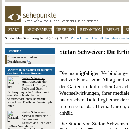
START
ABONNEMENT
ÜBER UNS
REDAKTION
BEIRAT
R
Sie sind hier:
Start
-
Ausgabe 14 (2014), Nr. 12
-
Rezension von: Die Erfindung der Gartenk
Stefan Schweizer: Die Erf
Rezension
Kommentar schreiben
Druckfassung
Weitere Rezensionen zu Büchern
Die mannigfaltigen Verbindunge
der Autorinnen / Autoren:
Stefan Schweizer
:
und zur Kunst, zum Alltag und zu
Anthropologie der
Romantik. Körper,
der Gärten im kulturellen Gedäch
Seele und Geist.
Anthropologische Gottes-, Welt-
Wechselwirkungen, ihrer mediale
und Menschenbilder der
historischen Tiefe liegt einer de
wissenschaftlichen Romantik,
Paderborn: Ferdinand Schöningh
Interesse für das Thema Garten, 
2008
anhält.
Stefan Schweizer
/
Sascha Winter
(Hgg.):
Gartenkunst in
Die Studie von Stefan Schweizer 
Deutschland. Von der
Frühen Neuzeit bis zur