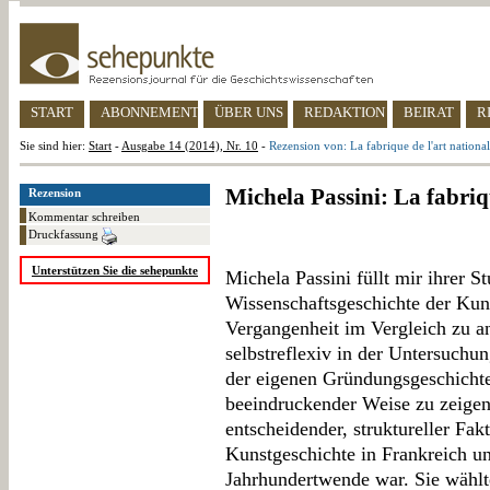
START
ABONNEMENT
ÜBER UNS
REDAKTION
BEIRAT
R
Sie sind hier:
Start
-
Ausgabe 14 (2014), Nr. 10
-
Rezension von: La fabrique de l'art national
Michela Passini: La fabriq
Rezension
Kommentar schreiben
Druckfassung
Unterstützen Sie die sehepunkte
Michela Passini füllt mir ihrer S
Wissenschaftsgeschichte der Kuns
Vergangenheit im Vergleich zu a
selbstreflexiv in der Untersuchu
der eigenen Gründungsgeschichte g
beeindruckender Weise zu zeigen
entscheidender, struktureller Fakt
Kunstgeschichte in Frankreich u
Jahrhundertwende war. Sie wählte