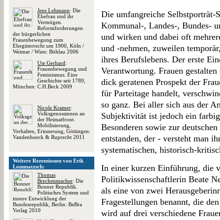
Jens Lehmann
: Die
Die umfangreiche Selbstporträt-
Ehefrau und ihr
Vermögen.
Kommunal-, Landes-, Bundes- un
Reformforderungen
der bürgerlichen
und wirken und dabei oft mehr
Frauenbewegung zum
Ehegüterrecht um 1900, Köln /
und -nehmen, zuweilen temporär,
Weimar / Wien: Böhlau 2006
ihres Berufslebens. Der erste Ein
Ute Gerhard
:
Frauenbewegung und
Verantwortung. Frauen gestalten
Feminismus. Eine
dick geratenen Prospekt der Fra
Geschichte seit 1789,
München: C.H.Beck 2009
für Parteitage handelt, verschwi
so ganz. Bei aller sich aus der 
Nicole Kramer
:
Volksgenossinnen an
Subjektivität ist jedoch ein far
der Heimatfront.
Mobilisierung,
Besonderen sowie zur deutschen 
Verhalten, Erinnerung, Göttingen:
entstanden, der - versteht man ih
Vandenhoeck & Ruprecht 2011
systematischen, historisch-kriti
Weitere Rezensionen von Erik
In einer kurzen Einführung, die 
Lommatzsch:
Thomas
Politikwissenschaftlerin Beate N
Brechenmacher
: Die
Bonner Republik.
als eine von zwei Herausgeberinn
Politisches System und
innere Entwicklung der
Fragestellungen benannt, die de
Bundesrepublik, Berlin: BeBra
Verlag 2010
wird auf drei verschiedene Fraue