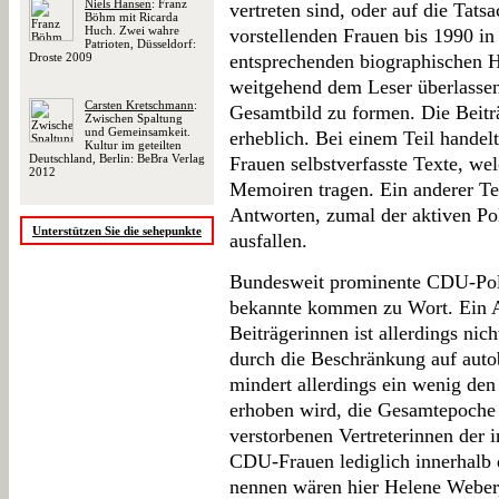
Niels Hansen
: Franz
vertreten sind, oder auf die Tatsa
Böhm mit Ricarda
Huch. Zwei wahre
vorstellenden Frauen bis 1990 i
Patrioten, Düsseldorf:
Droste 2009
entsprechenden biographischen Hi
weitgehend dem Leser überlassen
Carsten Kretschmann
:
Gesamtbild zu formen. Die Beitr
Zwischen Spaltung
und Gemeinsamkeit.
erheblich. Bei einem Teil handel
Kultur im geteilten
Deutschland, Berlin: BeBra Verlag
Frauen selbstverfasste Texte, we
2012
Memoiren tragen. Ein anderer Tei
Antworten, zumal der aktiven Po
Unterstützen Sie die sehepunkte
ausfallen.
Bundesweit prominente CDU-Poli
bekannte kommen zu Wort. Ein A
Beiträgerinnen ist allerdings ni
durch die Beschränkung auf auto
mindert allerdings ein wenig de
erhoben wird, die Gesamtepoche 
verstorbenen Vertreterinnen der 
CDU-Frauen lediglich innerhalb 
nennen wären hier Helene Weber