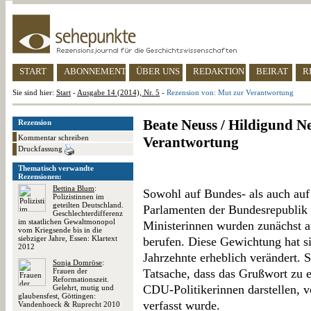
START
ABONNEMENT
ÜBER UNS
REDAKTION
BEIRAT
R
Sie sind hier:
Start
-
Ausgabe 14 (2014), Nr. 5
-
Rezension von: Mut zur Verantwortung
Beate Neuss / Hildigund N
Rezension
Kommentar schreiben
Verantwortung
Druckfassung
Thematisch verwandte
Rezensionen:
Bettina Blum
:
Sowohl auf Bundes- als auch au
Polizistinnen im
geteilten Deutschland.
Parlamenten der Bundesrepublik 
Geschlechterdifferenz
im staatlichen Gewaltmonopol
Ministerinnen wurden zunächst au
vom Kriegsende bis in die
siebziger Jahre, Essen: Klartext
berufen. Diese Gewichtung hat s
2012
Jahrzehnte erheblich verändert. S
Sonja Domröse
:
Frauen der
Tatsache, dass das Grußwort zu e
Reformationszeit.
CDU-Politikerinnen darstellen, 
Gelehrt, mutig und
glaubensfest, Göttingen:
verfasst wurde.
Vandenhoeck & Ruprecht 2010