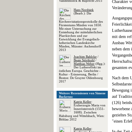
Vandenhoeck & Ruprecht 2015
Charakter vo
Veränderun
Hans Nordsiek
(Bearb.): Die
Ausgangspun
Kirchenvisitationsprotokolle des
Feierlichke
Fürstentums Minden von 1650.
Mit einer Untersuchung zur
Lutherhause
Entstehung der mittelalterlichen
Pfarrkirchen und zur
mit dem ref
Entwicklung der Evangelisch-
Ausbau Witt
lutherischen Landeskirche
Minden, Münster: Aschendorff
neben dem i
2013
Vergangenhe
Joachim Bahlcke
/
Beate Störtkuhl
/
Herrschafts
Matthias Weber
(Hgg.):
Der Luthereffekt im
gesamten ev
östlichen Europa. Geschichte -
Kultur - Erinnerung, Berlin /
Nach dem Un
Boston: De Gruyter Oldenbourg
2017
Selbstdarst
Bewegung im
Weitere Rezensionen von Simone
auf Traditi
Buckreus:
Katrin Keller
:
(126) beinh
Erzherzogin Maria von
beworbene A
Innerösterreich (1551-
1608). Zwischen
gezieltes S
Habsburg und Wittelsbach, Wien:
Böhlau 2012
"einen Erle
Katrin Keller
:
In der Zeit 