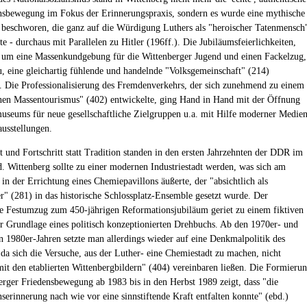
sbewegung im Fokus der Erinnerungspraxis, sondern es wurde eine mythische
beschworen, die ganz auf die Würdigung Luthers als "heroischer Tatenmensch
te - durchaus mit Parallelen zu Hitler (196ff.). Die Jubiläumsfeierlichkeiten,
 um eine Massenkundgebung für die Wittenberger Jugend und einen Fackelzug,
u, eine gleichartig fühlende und handelnde "Volksgemeinschaft" (214)
n. Die Professionalisierung des Fremdenverkehrs, der sich zunehmend zu einem
nen Massentourismus" (402) entwickelte, ging Hand in Hand mit der Öffnung
useums für neue gesellschaftliche Zielgruppen u.a. mit Hilfe moderner Medie
usstellungen.
t und Fortschritt statt Tradition standen in den ersten Jahrzehnten der DDR im
. Wittenberg sollte zu einer modernen Industriestadt werden, was sich am
 in der Errichtung eines Chemiepavillons äußerte, der "absichtlich als
" (281) in das historische Schlossplatz-Ensemble gesetzt wurde. Der
che Festumzug zum 450-jährigen Reformationsjubiläum geriet zu einem fiktiven
er Grundlage eines politisch konzeptionierten Drehbuchs. Ab den 1970er- und
en 1980er-Jahren setzte man allerdings wieder auf eine Denkmalpolitik des
da sich die Versuche, aus der Luther- eine Chemiestadt zu machen, nicht
mit den etablierten Wittenbergbildern" (404) vereinbaren ließen. Die Formieru
erger Friedensbewegung ab 1983 bis in den Herbst 1989 zeigt, dass "die
serinnerung nach wie vor eine sinnstiftende Kraft entfalten konnte" (ebd.)