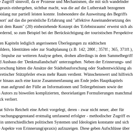
 Zugriff sinnvoll, da er Prozesse und Mechanismen, die mit sich wandelnder
praxis einhergehen, sichtbar macht, was die auf die Lutherstadt bezogenen
islang nur partiell leisten konnte. Insbesondere die Ausweitung des Begriffs
sort' auf das die persönliche Erfahrung und "affektive Auseinandersetzung des
t dem Raum" (20) einbeziehende Konzept des 'Erlebnisraums' erweist sich als
ördernd, so zum Beispiel bei der Berücksichtigung der touristischen Perspektive
gen Kapiteln lediglich angerissenen Überlegungen zu städtischen
ldern, Identitäten oder zur Stadtplanung (z.B. 142; 280f.; 357ff.; 365, 371ff.),
e Impulse zur weiteren Analyse geben, drohen allerdings in dem Sammelbegriff
 Ausbaus der 'Denkmallandschaft' unterzugehen. Neben der Erinnerungs- und
orschung hätten die Ansätze der Städtebauforschung oder Stadtentwicklung als
oretischer Stützpfeiler etwas mehr Raum verdient. Wünschenswert und hilfreich
r hinaus auch eine kurze Zusammenfassung am Ende jedes Hauptkapitels
 man aufgrund der Fülle an Informationen und Teilergebnissen sowie der
 Autors zu bisweilen komplizierten, theorielastigen Formulierungen manchmal
k verliert.
t Silvio Reichelt eine Arbeit vorgelegt, deren - zwar nicht neuer, aber für
rsuchungsgegenstand erstmalig umfassend erfolgter - methodischer Zugriff es
 in unterschiedlichen politischen Systemen und Ideologien konstante und sich
 Aspekte von Erinnerung(spraxis) aufzuzeigen. Diese geben Aufschlüsse über