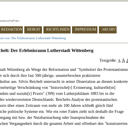
REDAKTION
BEIRAT
RICHTLINIEN
IMPRESSUM
ARCHIV
ion von: Der Erlebnisraum Lutherstadt Wittenberg
ichelt: Der Erlebnisraum Lutherstadt Wittenberg
A
Textgröße:
A
tadt Wittenberg als Wiege der Reformation und "Symbolort des Protestantismu
t sich durch ihre fast 500-jährige, ununterbrochen praktizierte
kultur aus. Silvio Reichelt untersucht in seiner Dissertation an diesem konkret
hselseitige Verschränkung von "historische[r] Erinnerung, kulturelle[m]
ändnis und soziale[r] Praxis" (399) vom Lutherjubiläum 1883 bis in die
es wiedervereinten Deutschlands. Reichelts Analyse des protestantischen
orts über einen Zeitraum von mehr als 100 Jahren schließt gleich fünf
iche politische Systeme ein. Wie ein roter Faden zieht sich deshalb die Frage
mgang mit bzw. der Nutzbarmachung oder Inanspruchnahme der
schen Vergangenheit durch die gesamte Arbeit und offenbart den "konstruierten