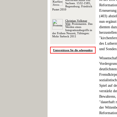
Kurfürstin Anna von
Sachsen. 1532-1585,
Reformation
Regensburg: Friedrich
Pustet 2010
Erneuerung 
(403) abziel
Christian Volkmar
nun ergänzt
Witt
: Protestanten. Das
dienten daz
Werden eines
Integrationsbegriffs in
herzustelle
der Frühen Neuzeit, Tübingen:
Mohr Siebeck 2011
"kirchenfer
des Lutherm
und Sondera
Unterstützen Sie die sehepunkte
Wissenschaf
Vordergrund
deutlichsten
Fremdkörper
sozialistis
Spiel auf d
verstärkt d
Bewahrens, 
"dauerhaft 
der Wittenb
Reformation