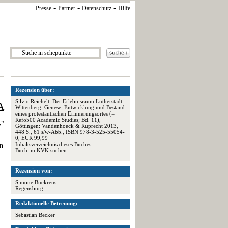
-
-
-
Presse
Partner
Datenschutz
Hilfe
Rezension über:
Silvio Reichelt: Der Erlebnisraum Lutherstadt
A
Wittenberg. Genese, Entwicklung und Bestand
eines protestantischen Erinnerungsortes (=
Refo500 Academic Studies; Bd. 11),
s"
Göttingen: Vandenhoeck & Ruprecht 2013,
448 S., 61 s/w-Abb., ISBN 978-3-525-55054-
0, EUR 99,99
Inhaltsverzeichnis dieses Buches
en
Buch im KVK suchen
Rezension von:
Simone Buckreus
Regensburg
Redaktionelle Betreuung:
Sebastian Becker