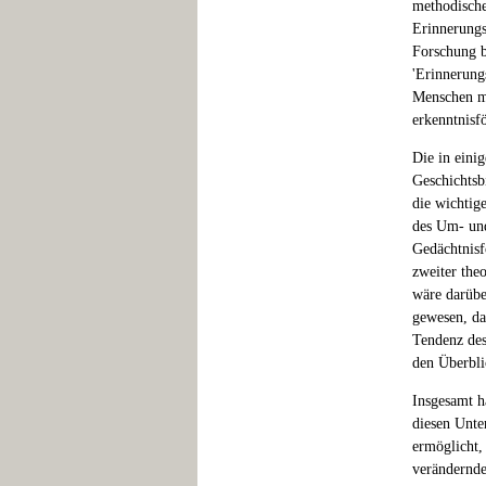
methodische
Erinnerungs
Forschung b
'Erinnerung
Menschen mi
erkenntnisf
Die in eini
Geschichtsbi
die wichtig
des Um- und
Gedächtnisf
zweiter the
wäre darübe
gewesen, da
Tendenz des
den Überblic
Insgesamt ha
diesen Unte
ermöglicht,
verändernde