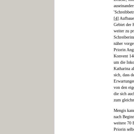
auseinander
'Schreibbet
[
4
] Aufbaue
Gebiet der 
weiter zu p
Schreiberin
näher vorges
Priorin Ang
Konvent 148
um die Inko
Katharina a
sich, dass 
Erwartungen
von den eig
die sich au
zum gleichn
Mengis kann
nach Beginn
weitere 70 
Priorin selb