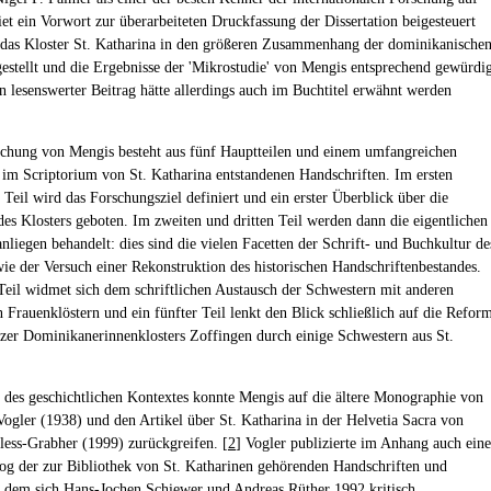
et ein Vorwort zur überarbeiteten Druckfassung der Dissertation beigesteuert
 das Kloster St. Katharina in den größeren Zusammenhang der dominikanische
estellt und die Ergebnisse der 'Mikrostudie' von Mengis entsprechend gewürdi
n lesenswerter Beitrag hätte allerdings auch im Buchtitel erwähnt werden
chung von Mengis besteht aus fünf Hauptteilen und einem umfangreichen
 im Scriptorium von St. Katharina entstandenen Handschriften. Im ersten
 Teil wird das Forschungsziel definiert und ein erster Überblick über die
des Klosters geboten. Im zweiten und dritten Teil werden dann die eigentlichen
nliegen behandelt: dies sind die vielen Facetten der Schrift- und Buchkultur de
wie der Versuch einer Rekonstruktion des historischen Handschriftenbestandes.
 Teil widmet sich dem schriftlichen Austausch der Schwestern mit anderen
n Frauenklöstern und ein fünfter Teil lenkt den Blick schließlich auf die Refor
zer Dominikanerinnenklosters Zoffingen durch einige Schwestern aus St.
h des geschichtlichen Kontextes konnte Mengis auf die ältere Monographie von
gler (1938) und den Artikel über St. Katharina in der Helvetia Sacra von
ess-Grabher (1999) zurückgreifen. [
2
] Vogler publizierte im Anhang auch ein
log der zur Bibliothek von St. Katharinen gehörenden Handschriften und
 dem sich Hans-Jochen Schiewer und Andreas Rüther 1992 kritisch