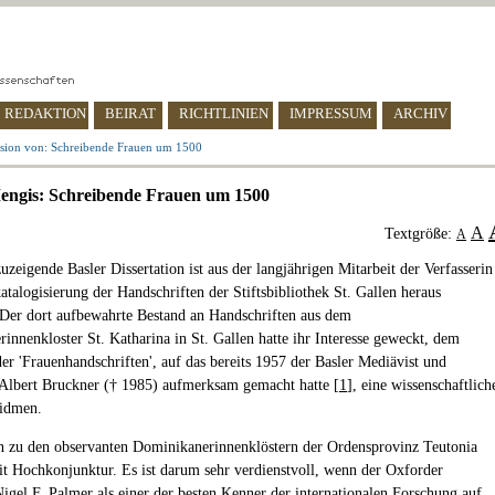
REDAKTION
BEIRAT
RICHTLINIEN
IMPRESSUM
ARCHIV
sion von: Schreibende Frauen um 1500
engis: Schreibende Frauen um 1500
A
Textgröße:
A
uzeigende Basler Dissertation ist aus der langjährigen Mitarbeit der Verfasserin
atalogisierung der Handschriften der Stiftsbibliothek St. Gallen heraus
 Der dort aufbewahrte Bestand an Handschriften aus dem
innenkloster St. Katharina in St. Gallen hatte ihr Interesse geweckt, dem
r 'Frauenhandschriften', auf das bereits 1957 der Basler Mediävist und
Albert Bruckner († 1985) aufmerksam gemacht hatte [
1
], eine wissenschaftlich
widmen.
 zu den observanten Dominikanerinnenklöstern der Ordensprovinz Teutonia
it Hochkonjunktur. Es ist darum sehr verdienstvoll, wenn der Oxforder
igel F. Palmer als einer der besten Kenner der internationalen Forschung auf