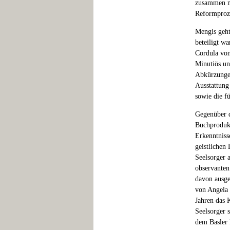
zusammen mi
Reformprozes
Mengis geht
beteiligt wa
Cordula von
Minutiös un
Abkürzungen
Ausstattung
sowie die f
Gegenüber d
Buchprodukt
Erkenntniss
geistlichen 
Seelsorger 
observanten
davon ausge
von Angela 
Jahren das 
Seelsorger 
dem Basler 