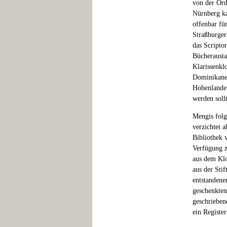
von der Ord
Nürnberg ka
offenbar fü
Straßburger
das Scripto
Bücherausta
Klarissenklo
Dominikaner
Hohenlanden
werden sollt
Mengis folg
verzichtet 
Bibliothek 
Verfügung z
aus dem Klo
aus der Sti
entstandene
geschenkten
geschrieben
ein Registe