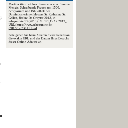
Martina Wehrli-Johns: Rezension von: Simone
Mengis: Schreibende Frauen um 1500.
Scriptorium und Bibliothek des
n
Dominikanerinnenklosters St. Katharina St.
gt
Gallen, Berlin: De Gruyter 2013, in:
sehepunkte 13 (2013), Nr. 12 [15.12.2013],
URL:
https://www.sehepunkte.de
/2013/12/23811.html
Bitte geben Sie beim Zitieren dieser Rezension
die exakte URL und das Datum Ihres Besuchs
dieser Online-Adresse an.
s
m
en