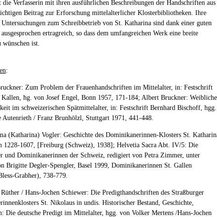
et die Verfasserin mit ihren ausführlichen Beschreibungen der Handschriften aus
ichtigen Beitrag zur Erforschung mittelalterlicher Klosterbibliotheken. Ihre
en Untersuchungen zum Schreibbetrieb von St. Katharina sind dank einer guten
 ausgesprochen ertragreich, so dass dem umfangreichen Werk eine breite
 wünschen ist.
en
:
Bruckner: Zum Problem der Frauenhandschriften im Mittelalter, in: Festschrift
 Kallen, hg. von Josef Engel, Bonn 1957, 171-184; Albert Bruckner: Weibliche
keit im schweizerischen Spätmittelalter, in: Festschrift Bernhard Bischoff, hgg.
 Autenrieth / Franz Brunhölzl, Stuttgart 1971, 441-448.
a (Katharina) Vogler: Geschichte des Dominikanerinnen-Klosters St. Katharin
en 1228-1607, [Freiburg (Schweiz), 1938]; Helvetia Sacra Abt. IV/5: Die
 und Dominikanerinnen der Schweiz, redigiert von Petra Zimmer, unter
on Brigitte Degler-Spengler, Basel 1999, Dominikanerinnen St. Gallen
less-Grabher), 738-779.
 Rüther / Hans-Jochen Schiewer: Die Predigthandschriften des Straßburger
innenklosters St. Nikolaus in undis. Historischer Bestand, Geschichte,
in: Die deutsche Predigt im Mittelalter, hgg. von Volker Mertens /Hans-Jochen