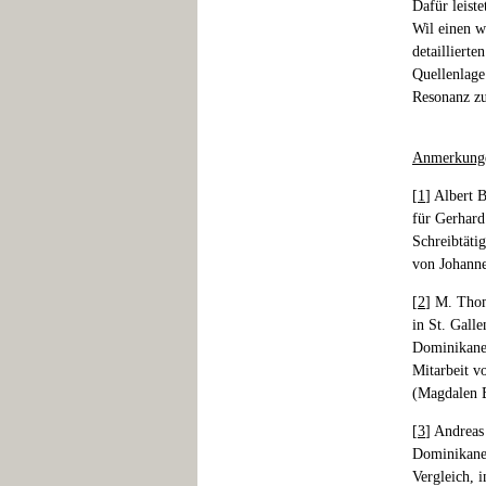
Dafür leist
Wil einen w
detailliert
Quellenlage
Resonanz zu
Anmerkung
[
1
] Albert 
für Gerhard
Schreibtätig
von Johanne
[
2
] M. Thom
in St. Gall
Dominikaner
Mitarbeit v
(Magdalen B
[
3
] Andreas
Dominikaner
Vergleich, 