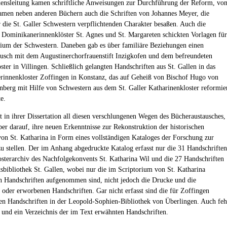
ensleitung kamen schriftliche Anweisungen zur Durchführung der Reform, vo
men neben anderen Büchern auch die Schriften von Johannes Meyer, die
r die St. Galler Schwestern verpflichtenden Charakter besaßen. Auch die
 Dominikanerinnenklöster St. Agnes und St. Margareten schickten Vorlagen für
rium der Schwestern. Daneben gab es über familiäre Beziehungen einen
usch mit dem Augustinerchorfrauenstift Inzigkofen und dem befreundeten
ster in Villingen. Schließlich gelangten Handschriften aus St. Gallen in das
innenkloster Zoffingen in Konstanz, das auf Geheiß von Bischof Hugo von
berg mit Hilfe von Schwestern aus dem St. Galler Katharinenkloster reformie
e.
t in ihrer Dissertation all diesen verschlungenen Wegen des Bücheraustausches,
aber darauf, ihre neuen Erkenntnisse zur Rekonstruktion der historischen
von St. Katharina in Form eines vollständigen Kataloges der Forschung zur
u stellen. Der im Anhang abgedruckte Katalog erfasst nur die 31 Handschriften
sterarchiv des Nachfolgekonvents St. Katharina Wil und die 27 Handschriften
ftsbibliothek St. Gallen, wobei nur die im Scriptorium von St. Katharina
n Handschriften aufgenommen sind, nicht jedoch die Drucke und die
 oder erworbenen Handschriften. Gar nicht erfasst sind die für Zoffingen
en Handschriften in der Leopold-Sophien-Bibliothek von Überlingen. Auch feh
r und ein Verzeichnis der im Text erwähnten Handschriften.