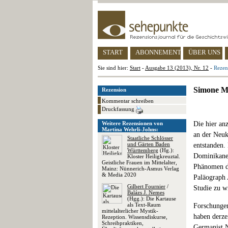
START
ABONNEMENT
ÜBER UNS
Sie sind hier:
Start
-
Ausgabe 13 (2013), Nr. 12
-
Rezen
Simone M
Rezension
Kommentar schreiben
Druckfassung
Weitere Rezensionen von
Die hier anz
Martina Wehrli-Johns:
an der Neuk
Staatliche Schlösser
und Gärten Baden
entstanden.
Württemberg
(Hg.):
Dominikaner
Kloster Heiligkreuztal.
Geistliche Frauen im Mittelalter,
Phänomen de
Mainz: Nünnerich-Asmus Verlag
& Media 2020
Paläograph 
Gilbert Fournier
/
Studie zu 
Balázs J. Nemes
(Hgg.): Die Kartause
als Text-Raum
Forschungen
mittelalterlicher Mystik-
haben derze
Rezeption. Wissensdiskurse,
Schreibpraktiken,
Germanist N