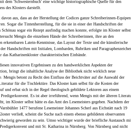
t dem 'Schwesternbuch' eine wichtige historiographische Quelle für den
s des Klosters darstellt.
 davon aus, dass an der Herstellung der Codices ganze Schreiberinnen-Equipen
ren. Sogar die Tintenherstellung, für die sie in einer der Handschriften der
 Schönau sogar ein Rezept ausfindig machen konnte, erfolgte im Kloster selbst
tersucht Mengis die einzelnen Hände der Schreiberinnen, ihre an den
 erkennbaren Latein-Kenntnisse, das Layout der Texte und die künstlerische
 der Handschriften mit Initialen, Lombarden, Rubriken und Paragraphenzeiche
ür das Katharinenkloster charakteristischen Einbände.
iesen innovativen Ergebnissen zu den handwerklichen Aspekten der
ion, bringt die inhaltliche Analyse der Bibliothek nicht wirklich neue
e. Mengis betont zu Recht den Einfluss der Beichtväter auf die Auswahl der
Literatur für die Tischlektüre. Das Kloster kam selbst für die Kosten der
auf und erbat sich in der Regel theologisch gebildete Lektoren aus einem
 Predigerkonvent. Es ist aber irreführend, wenn Mengis mit der älteren Literat
ht, im Kloster selbst hätte es das Amt des Lesemeisters gegeben. Nachdem der
Varnbühler 1477 berufene Lesemeister Johannes Scherl aus Eichstätt nach 19
Kloster verließ, scheint die Suche nach einem ebenso gebildeten observanten
schwierig geworden zu sein. Umso wichtiger wurde der briefliche Austausch mi
Predigerkonvent und mit St. Katharina in Nürnberg. Von Nürnberg und nicht