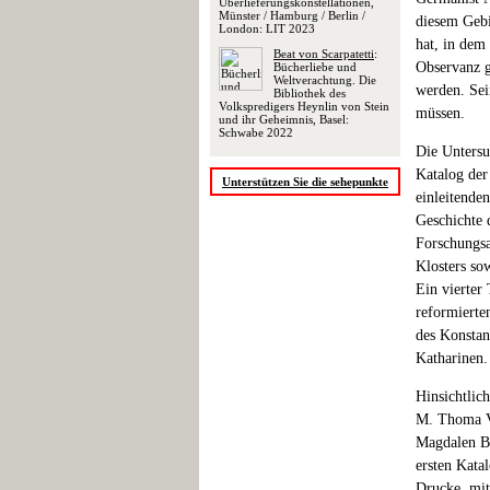
Überlieferungskonstellationen,
Münster / Hamburg / Berlin /
diesem Gebi
London: LIT 2023
hat, in dem
Beat von Scarpatetti
:
Observanz g
Bücherliebe und
Weltverachtung. Die
werden. Sei
Bibliothek des
Volkspredigers Heynlin von Stein
müssen.
und ihr Geheimnis, Basel:
Schwabe 2022
Die Untersu
Katalog der
Unterstützen Sie die sehepunkte
einleitenden
Geschichte 
Forschungsa
Klosters so
Ein vierter
reformierte
des Konstan
Katharinen.
Hinsichtlic
M. Thoma Vo
Magdalen Bl
ersten Kata
Drucke, mit