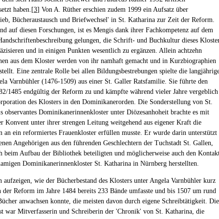
setzt haben.[
3
] Von A. Rüther erschien zudem 1999 ein Aufsatz über
rieb, Bücheraustausch und Briefwechsel' in St. Katharina zur Zeit der Reform.
nd auf diesen Forschungen, ist es Mengis dank ihrer Fachkompetenz auf dem
Handschriftenbeschreibung gelungen, die Schrift- und Buchkultur dieses Kloste
räzisieren und in einigen Punkten wesentlich zu ergänzen. Allein achtzehn
nen aus dem Kloster werden von ihr namhaft gemacht und in Kurzbiographien
tellt. Eine zentrale Rolle bei allen Bildungsbestrebungen spielte die langjährig
ela Varnbühler (1476-1509) aus einer St. Galler Ratsfamilie. Sie führte den
2/1485 endgültig der Reform zu und kämpfte während vieler Jahre vergeblich
rporation des Klosters in den Dominikanerorden. Die Sonderstellung von St.
ls observantes Dominikanerinnenkloster unter Diözesanhoheit brachte es mit
der Konvent unter ihrer strengen Leitung weitgehend aus eigener Kraft die
 an ein reformiertes Frauenkloster erfüllen musste. Er wurde darin unterstützt
enen Angehörigen aus den führenden Geschlechtern der Tuchstadt St. Gallen,
ch beim Aufbau der Bibliothek beteiligten und möglicherweise auch den Kontak
amigen Dominikanerinnenkloster St. Katharina in Nürnberg herstellten.
 aufzeigen, wie der Bücherbestand des Klosters unter Angela Varnbühler kurz
 der Reform im Jahre 1484 bereits 233 Bände umfasste und bis 1507 um rund
Bücher anwachsen konnte, die meisten davon durch eigene Schreibtätigkeit. Die
st war Mitverfasserin und Schreiberin der 'Chronik' von St. Katharina, die