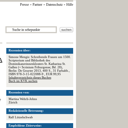
-
-
-
Presse
Partner
Datenschutz
Hilfe
Rezension über:
Simone Mengis: Schreibende Frauen um 1500.
A
Scriptorium und Bibliothek des
Dominikanerinnenklosters St. Katharina St.
Gallen (= Scrinium Friburgense; Bd. 28),
Berlin: De Gruyter 2013, 400 S., 31 Farbabb.,
ISBN 978-3-11-022088-9 , EUR 99,95
Inhaltsverzeichnis dieses Buches
Buch im KVK suchen
Rezension von:
Martina Wehrli-Johns
e
Zürich
Redaktionelle Betreuung:
Ralf Lützelschwab
Empfohlene Zitierweise: