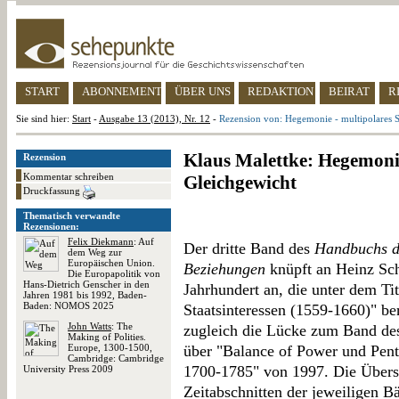
START
ABONNEMENT
ÜBER UNS
REDAKTION
BEIRAT
R
Sie sind hier:
Start
-
Ausgabe 13 (2013), Nr. 12
-
Rezension von: Hegemonie - multipolares 
Klaus Malettke: Hegemonie
Rezension
Kommentar schreiben
Gleichgewicht
Druckfassung
Thematisch verwandte
Rezensionen:
Felix Diekmann
: Auf
Der dritte Band des
Handbuchs de
dem Weg zur
Europäischen Union.
Beziehungen
knüpft an Heinz Sch
Die Europapolitik von
Hans-Dietrich Genscher in den
Jahrhundert an, die unter dem Ti
Jahren 1981 bis 1992, Baden-
Baden: NOMOS 2025
Staatsinteressen (1559-1660)" ber
John Watts
: The
zugleich die Lücke zum Band de
Making of Polities.
Europe, 1300-1500,
über "Balance of Power und Pent
Cambridge: Cambridge
1700-1785" von 1997. Die Übers
University Press 2009
Zeitabschnitten der jeweiligen 