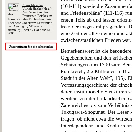
Klaus Malettke
/
(101-111) sowie die Zusammenfa
Ullrich Hanke
(Hgg.):
und Friedenspläne" (111-116) ru
Zur Perzeption des
Deutschen Reiches im
ersten Teils ab und lassen erken
Frankreich des 17. Jahrhunderts.
Théodore Godefroy: Description
trotz der insgesamt prägenden "
de l'Alemagne, Münster /
Hamburg / Berlin / London: LIT
eine Zeit der allgemeinen und 
2002
zwischenstaatlichen Frieden war.
Unterstützen Sie die sehepunkte
Bemerkenswert ist die besonder
Gegebenheiten und den kritischen
Schätzungen (um 1700 zum Beisp
Frankreich, 2,2 Millionen in Bra
Stadt in der Alten Welt", 195). Eb
Verfassungsgeschichte der einze
deren institutionelle Strukturen 
werden, von der holländischen
r
Zarenreiches bis zum Verhältnis
Tokugawa-Shogunat. Der Leser kön
fragen, ob nicht etwa die Wirtsch
Interdependenz- und Konkurrenzs