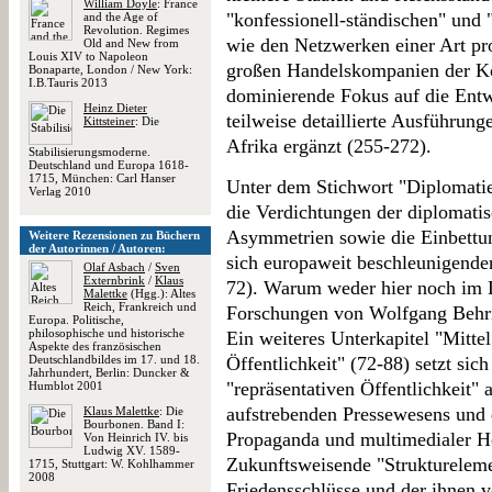
William Doyle
: France
"konfessionell-ständischen" und
and the Age of
Revolution. Regimes
wie den Netzwerken einer Art pro
Old and New from
Louis XIV to Napoleon
großen Handelskompanien der Ko
Bonaparte, London / New York:
I.B.Tauris 2013
dominierende Fokus auf die Ent
Heinz Dieter
teilweise detaillierte Ausführung
Kittsteiner
: Die
Afrika ergänzt (255-272).
Stabilisierungsmoderne.
Deutschland und Europa 1618-
1715, München: Carl Hanser
Unter dem Stichwort "Diplomati
Verlag 2010
die Verdichtungen der diplomat
Asymmetrien sowie die Einbettu
Weitere Rezensionen zu Büchern
der Autorinnen / Autoren:
sich europaweit beschleunigenden
Olaf Asbach
/
Sven
Externbrink
/
Klaus
72). Warum weder hier noch im Li
Malettke
(Hgg.): Altes
Reich, Frankreich und
Forschungen von Wolfgang Behrin
Europa. Politische,
philosophische und historische
Ein weiteres Unterkapitel "Mitt
Aspekte des französischen
Deutschlandbildes im 17. und 18.
Öffentlichkeit" (72-88) setzt sic
Jahrhundert, Berlin: Duncker &
"repräsentativen Öffentlichkeit" 
Humblot 2001
aufstrebenden Pressewesens und 
Klaus Malettke
: Die
Bourbonen. Band I:
Propaganda und multimedialer He
Von Heinrich IV. bis
Ludwig XV. 1589-
Zukunftsweisende "Struktureleme
1715, Stuttgart: W. Kohlhammer
2008
Friedensschlüsse und der ihnen 