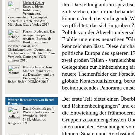
Michael Gehler
:
ihre Darstellung auf ein spezif
Europa. Ideen,
Institutionen,
zu beziehen, die für die behandel
Vereinigung,
Zusammenhalt, 3., komplett
können. Auch das vorliegende W
überarb. u. erheb. erw. Aufl.,
verpflichtet, das sich in groben
München: Olzog Verlag 2017
Politik von der Abwehr universa
Patrick Bredebach
: Das
richtige Europa
Etablierung eines neuartigen "G
schaffen. Europa als
Konkurrenzthema
kennzeichnen lässt. Diese durcha
zwischen Sozial- und
Christdemokraten. Deutschland
politische Europa des späteren 17
und Italien von 1945 bis 1963 im
Vergleich, Göttingen: V&R
zwei großen Teilen - vergleichba
unipress 2013
Gelegenheit zur Einbeziehung ei
Klaus Schwabe
: Jean
Monnet. Frankreich,
neuere Themenfelder der Forsch
die Deutschen und die
Einigung Europas,
globale Kontextualisierung, berü
Baden-Baden: NOMOS 2016
beeindruckendes Panorama entste
Der erste Teil bietet einen Überb
Weitere Rezensionen von Bernd
Klesmann:
und Rahmenbedingungen" und ent
David Onnekink
(ed.):
die Entwicklung der frühmoderne
War and Religion after
Westphalia, 1648-
Gruppen zusammengefassten Über
1713, Aldershot:
Ashgate 2009
internationalen Beziehungen von
kleinere Staaten und Reichsständ