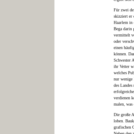
Für zwei de
skizziert e
Haarlem in 
Bega darin 
vermittelt 
oder versch
einen häufi
können. Dan
Schwester A
ihr Vetter w
welches Pub
nur wenige 
des Landes 
erfolgreich
verdienen k
malen, was e
Die große A
loben. Baukj
grafischen 
Neben den z