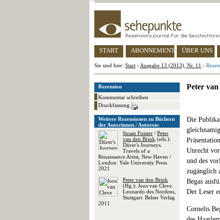
START
ABONNEMENT
ÜBER UNS
Sie sind hier:
Start
-
Ausgabe 13 (2013), Nr. 11
-
Rezen
Peter van
Rezension
Kommentar schreiben
Druckfassung
Weitere Rezensionen zu Büchern
Die Publika
der Autorinnen / Autoren:
gleichnamig
Susan Foister
/
Peter
van den Brink
(eds.):
Präsentatio
Dürer's Journeys.
Unrecht vor
Travels of a
Renaissance Artist, New Haven /
und des vor
London: Yale University Press
2021
zugänglich 
Peter van den Brink
Begas ausfü
(Hg.): Joos van Cleve.
Der Leser e
Leonardo des Nordens,
Stuttgart: Belser Verlag
2011
Cornelis Be
des Haarlem