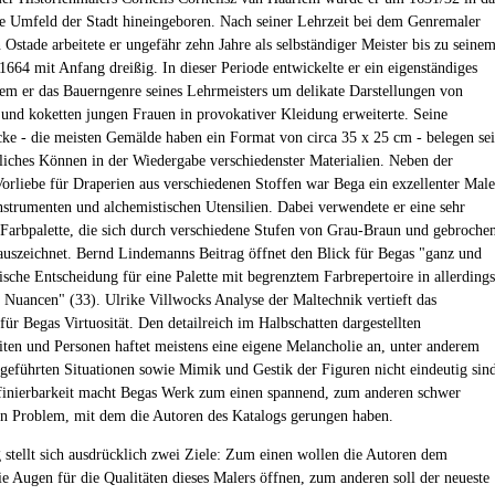
he Umfeld der Stadt hineingeboren. Nach seiner Lehrzeit bei dem Genremaler
 Ostade arbeitete er ungefähr zehn Jahre als selbständiger Meister bis zu seine
1664 mit Anfang dreißig. In dieser Periode entwickelte er ein eigenständiges
em er das Bauerngenre seines Lehrmeisters um delikate Darstellungen von
und koketten jungen Frauen in provokativer Kleidung erweiterte. Seine
cke - die meisten Gemälde haben ein Format von circa 35 x 25 cm - belegen se
liches Können in der Wiedergabe verschiedenster Materialien. Neben der
Vorliebe für Draperien aus verschiedenen Stoffen war Bega ein exzellenter Male
strumenten und alchemistischen Utensilien. Dabei verwendete er eine sehr
 Farbpalette, die sich durch verschiedene Stufen von Grau-Braun und gebroche
 auszeichnet. Bernd Lindemanns Beitrag öffnet den Blick für Begas "ganz und
rische Entscheidung für eine Palette mit begrenztem Farbrepertoire in allerdings
 Nuancen" (33). Ulrike Villwocks Analyse der Maltechnik vertieft das
für Begas Virtuosität. Den detailreich im Halbschatten dargestellten
ten und Personen haftet meistens eine eigene Melancholie an, unter anderem
rgeführten Situationen sowie Mimik und Gestik der Figuren nicht eindeutig sin
inierbarkeit macht Begas Werk zum einen spannend, zum anderen schwer
ein Problem, mit dem die Autoren des Katalogs gerungen haben.
 stellt sich ausdrücklich zwei Ziele: Zum einen wollen die Autoren dem
e Augen für die Qualitäten dieses Malers öffnen, zum anderen soll der neueste