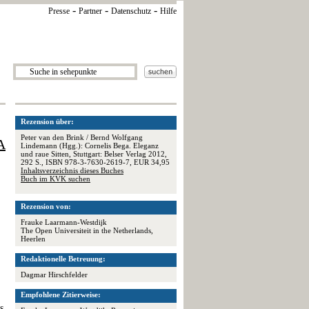
-
-
-
Presse
Partner
Datenschutz
Hilfe
Rezension über:
Peter van den Brink / Bernd Wolfgang
A
Lindemann (Hgg.): Cornelis Bega. Eleganz
und raue Sitten, Stuttgart: Belser Verlag 2012,
292 S., ISBN 978-3-7630-2619-7, EUR 34,95
Inhaltsverzeichnis dieses Buches
Buch im KVK suchen
Rezension von:
Frauke Laarmann-Westdijk
The Open Universiteit in the Netherlands,
Heerlen
Redaktionelle Betreuung:
Dagmar Hirschfelder
Empfohlene Zitierweise:
s