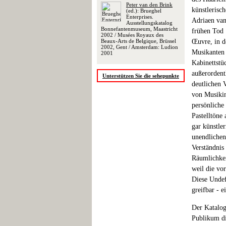
Peter van den Brink
künstlerisc
(ed.): Brueghel
Enterprises.
Adriaen van
Ausstellungskatalog
Bonnefantenmuseum, Maastricht
frühen Tod 
2002 / Musées Royaux des
Beaux-Arts de Belgique, Brüssel
Œuvre, in d
2002, Gent / Amsterdam: Ludion
Musikanten 
2001
Kabinettstü
außerordent
Unterstützen Sie die sehepunkte
deutlichen 
von Musikin
persönliche
Pastelltöne
gar künstle
unendlichen
Verständnis 
Räumlichkei
weil die vo
Diese Undef
greifbar - 
Der Katalog
Publikum di