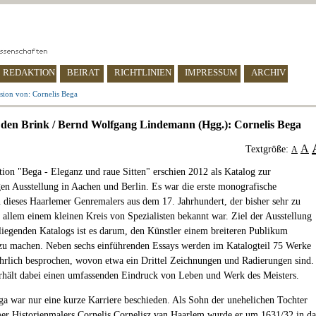
REDAKTION
BEIRAT
RICHTLINIEN
IMPRESSUM
ARCHIV
sion von: Cornelis Bega
 den Brink / Bernd Wolfgang Lindemann (Hgg.): Cornelis Bega
A
Textgröße:
A
tion "Bega - Eleganz und raue Sitten" erschien 2012 als Katalog zur
en Ausstellung in Aachen und Berlin. Es war die erste monografische
n dieses Haarlemer Genremalers aus dem 17. Jahrhundert, der bisher sehr zu
 allem einem kleinen Kreis von Spezialisten bekannt war. Ziel der Ausstellung
liegenden Katalogs ist es darum, den Künstler einem breiteren Publikum
zu machen. Neben sechs einführenden Essays werden im Katalogteil 75 Werke
hrlich besprochen, wovon etwa ein Drittel Zeichnungen und Radierungen sind.
rhält dabei einen umfassenden Eindruck von Leben und Werk des Meisters.
ga war nur eine kurze Karriere beschieden. Als Sohn der unehelichen Tochter
er Historienmalers Cornelis Cornelisz van Haarlem wurde er um 1631/32 in da