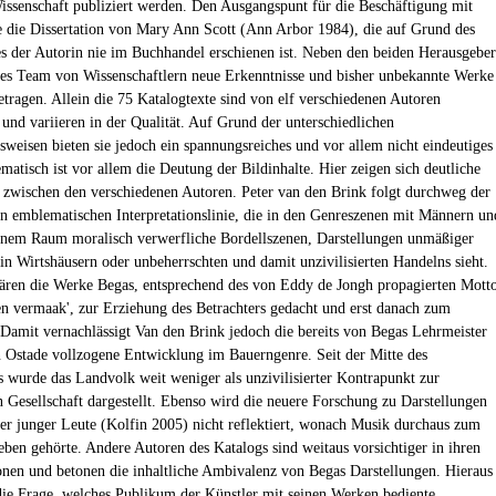
issenschaft publiziert werden. Den Ausgangspunt für die Beschäftigung mit
e die Dissertation von Mary Ann Scott (Ann Arbor 1984), die auf Grund des
s der Autorin nie im Buchhandel erschienen ist. Neben den beiden Herausgebe
zes Team von Wissenschaftlern neue Erkenntnisse und bisher unbekannte Werke
ragen. Allein die 75 Katalogtexte sind von elf verschiedenen Autoren
 und variieren in der Qualität. Auf Grund der unterschiedlichen
sweisen bieten sie jedoch ein spannungsreiches und vor allem nicht eindeutiges
matisch ist vor allem die Deutung der Bildinhalte. Hier zeigen sich deutliche
 zwischen den verschiedenen Autoren. Peter van den Brink folgt durchweg der
len emblematischen Interpretationslinie, die in den Genreszenen mit Männern un
inem Raum moralisch verwerfliche Bordellszenen, Darstellungen unmäßiger
in Wirtshäusern oder unbeherrschten und damit unzivilisierten Handelns sieht.
en die Werke Begas, entsprechend des von Eddy de Jongh propagierten Mott
 en vermaak', zur Erziehung des Betrachters gedacht und erst danach zum
Damit vernachlässigt Van den Brink jedoch die bereits von Begas Lehrmeister
 Ostade vollzogene Entwicklung im Bauerngenre. Seit der Mitte des
s wurde das Landvolk weit weniger als unzivilisierter Kontrapunkt zur
n Gesellschaft dargestellt. Ebenso wird die neuere Forschung zu Darstellungen
er junger Leute (Kolfin 2005) nicht reflektiert, wonach Musik durchaus zum
ben gehörte. Andere Autoren des Katalogs sind weitaus vorsichtiger in ihren
ionen und betonen die inhaltliche Ambivalenz von Begas Darstellungen. Hieraus
 die Frage, welches Publikum der Künstler mit seinen Werken bediente.