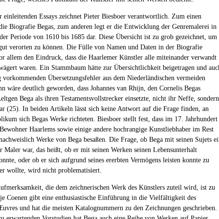
r einleitenden Essays zeichnet Pieter Biesboer verantwortlich. Zum einen
r die Biografie Begas, zum anderen legt er die Entwicklung der Genremalerei in
der Periode von 1610 bis 1685 dar. Diese Übersicht ist zu grob gezeichnet, um
gut verorten zu können. Die Fülle von Namen und Daten in der Biografie
vor allem den Eindruck, dass die Haarlemer Künstler alle miteinander verwandt
wägert waren. Ein Stammbaum hätte zur Übersichtlichkeit beigetragen und auc
g vorkommenden Übersetzungsfehler aus dem Niederländischen vermeiden
n wäre deutlich geworden, dass Johannes van Rhijn, den Cornelis Begas
eltgen Bega als ihren Testamentsvollstrecker einsetzte, nicht ihr Neffe, sondern
ar (25). In beiden Artikeln lässt sich keine Antwort auf die Frage finden, an
likum sich Begas Werke richteten. Biesboer stellt fest, dass im 17. Jahrhundert
Bewohner Haarlems sowie einige andere hochrangige Kunstliebhaber im Rest
nachweislich Werke von Bega besaßen. Die Frage, ob Bega mit seinen Sujets e
er Maler war, das heißt, ob er mit seinen Werken seinen Lebensunterhalt
onnte, oder ob er sich aufgrund seines ererbten Vermögens leisten konnte zu
r wollte, wird nicht problematisiert.
ufmerksamkeit, die dem zeichnerischen Werk des Künstlers zuteil wird, ist zu
e Coenen gibt eine enthusiastische Einführung in die Vielfältigkeit des
Œuvres und hat die meisten Katalognummern zu den Zeichnungen geschrieben.
u erwartenden Vorstudien hat Bega auch eine Reihe von Werken auf Papier