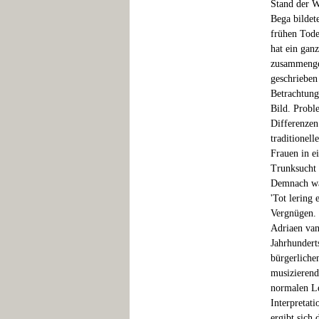
Stand der W
Bega bildet
frühen Tode
hat ein gan
zusammenget
geschrieben
Betrachtung
Bild. Proble
Differenzen
traditionel
Frauen in e
Trunksucht 
Demnach wär
'Tot lering
Vergnügen. 
Adriaen van
Jahrhundert
bürgerliche
musizierend
normalen Le
Interpretat
ergibt sich