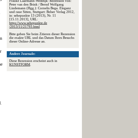
Frauke Laarmann-Westdijk: Rezension von:
Peter van den Brink / Bernd Wolfgang
Lindemann (Hgg.): Cornelis Bega. Eleganz
und raue Sitten, Stuttgart: Belser Verlag 2012,
m
in: sehepunkte 13 (2013), Nr. 11
[15.11.2013], URL:
https://www.sehepunkte.de
/2013/11/21793.html
Bitte geben Sie beim Zitieren dieser Rezension
die exakte URL und das Datum Ihres Besuchs
in
dieser Online-Adresse an.
r
Andere Journale:
Diese Rezension erscheint auch in
ne
KUNSTFORM
.
d.