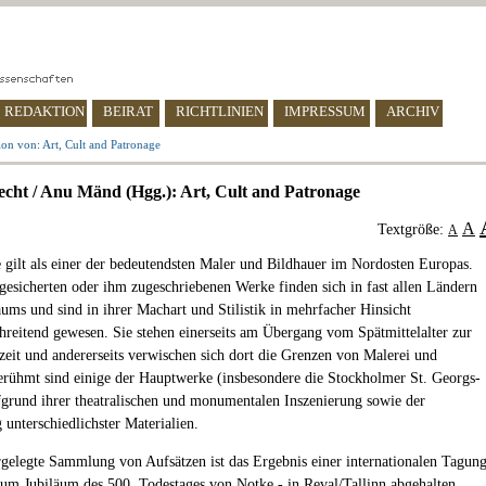
REDAKTION
BEIRAT
RICHTLINIEN
IMPRESSUM
ARCHIV
on von: Art, Cult and Patronage
cht / Anu Mänd (Hgg.): Art, Cult and Patronage
A
Textgröße:
A
 gilt als einer der bedeutendsten Maler und Bildhauer im Nordosten Europas.
 gesicherten oder ihm zugeschriebenen Werke finden sich in fast allen Ländern
aums und sind in ihrer Machart und Stilistik in mehrfacher Hinsicht
hreitend gewesen. Sie stehen einerseits am Übergang vom Spätmittelalter zur
eit und andererseits verwischen sich dort die Grenzen von Malerei und
erühmt sind einige der Hauptwerke (insbesondere die Stockholmer St. Georgs-
grund ihrer theatralischen und monumentalen Inszenierung sowie der
unterschiedlichster Materialien.
rgelegte Sammlung von Aufsätzen ist das Ergebnis einer internationalen Tagung
zum Jubiläum des 500. Todestages von Notke - in Reval/Tallinn abgehalten