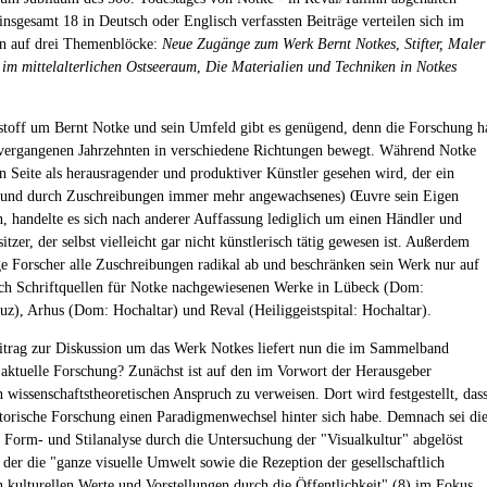
insgesamt 18 in Deutsch oder Englisch verfassten Beiträge verteilen sich im
en auf drei Themenblöcke:
Neue Zugänge zum Werk Bernt Notkes
,
Stifter, Maler
 im mittelalterlichen Ostseeraum
,
Die Materialien und Techniken in Notkes
stoff um Bernt Notke und sein Umfeld gibt es genügend, denn die Forschung h
 vergangenen Jahrzehnten in verschiedene Richtungen bewegt. Während Notke
en Seite als herausragender und produktiver Künstler gesehen wird, der ein
 (und durch Zuschreibungen immer mehr angewachsenes) Œuvre sein Eigen
, handelte es sich nach anderer Auffassung lediglich um einen Händler und
itzer, der selbst vielleicht gar nicht künstlerisch tätig gewesen ist. Außerdem
ge Forscher alle Zuschreibungen radikal ab und beschränken sein Werk nur auf
rch Schriftquellen für Notke nachgewiesenen Werke in Lübeck (Dom:
z), Arhus (Dom: Hochaltar) und Reval (Heiliggeistspital: Hochaltar).
trag zur Diskussion um das Werk Notkes liefert nun die im Sammelband
e aktuelle Forschung? Zunächst ist auf den im Vorwort der Herausgeber
n wissenschaftstheoretischen Anspruch zu verweisen. Dort wird festgestellt, das
storische Forschung einen Paradigmenwechsel hinter sich habe. Demnach sei di
le Form- und Stilanalyse durch die Untersuchung der "Visualkultur" abgelöst
 der die "ganze visuelle Umwelt sowie die Rezeption der gesellschaftlich
n kulturellen Werte und Vorstellungen durch die Öffentlichkeit" (8) im Fokus