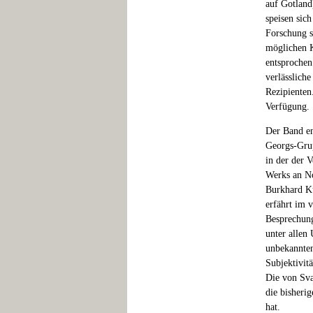
auf Gotland
speisen sic
Forschung s
möglichen K
entsprochen
verlässlich
Rezipienten.
Verfügung.
Der Band en
Georgs-Grup
in der der 
Werks an No
Burkhard K
erfährt im 
Besprechung
unter allen
unbekannten
Subjektivit
Die von Sva
die bisheri
hat.