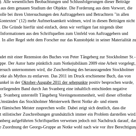
). Alle wesentlichen Beobachtungen und Schlussfolgerungen dieser Beiträge
h aus dem genauen Studium der Objekte. Die Forderung aus dem Vorwort, die
olle bei ihren Untersuchungen den Auftraggebern und Betrachtern "in allen
ontexten" (12) mehr Aufmerksamkeit widmen, wird in diesen Beiträgen nicht
. Die Gründe hierfür sind einfach, denn wir verfügen fast nirgends über
e Informationen aus den Schriftquellen zum Umfeld von Auftraggebern und
 In aller Regel steht dem Forscher nur das Kunstobjekt in seiner Materialität z
det mit einer Rezension des Buches von Peter Tångeberg zur Stockholmer St.-
pe. Der Autor hatte pünktlich zum Notkejubiläum 2009 eine Arbeit vorgelegt,
Versuch unternommen wird, die Zuschreibung des herausragenden Stockholmer
tke als Mythos zu entlarven. Das 2011 im Druck erschienene Buch, das von
unkel in der
Oktober-Ausgabe 2011 der sehepunkte
positiv besprochen wurde,
vorliegenden Band durch Jan Svanberg eine inhaltlich entschieden negative
. Svanberg unterstellt Tångeberg Voreingenommenheit, weil dieser offenbar
 Umständen das Stockholmer Meisterwerk Bernt Notke ab- und einem
 flämischen Meister zusprechen wolle. Dabei zeigt sich deutlich, dass die
ät stilistischer Zuschreibungen grundsätzlich immer ein Problem darstellen wird
nberg aufgeführten Schriftquellen verweisen jedoch mit Nachdruck darauf, da
ge Zuordnung der Georgs-Gruppe an Notke wohl nach wie vor ihre Berechtigun