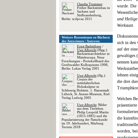
Claudia Trummer
:
wurde. Die 
Früher Backsteinbau in
Sachsen und
Wesentlich
Südbrandenburg,
und Heilige
Berlin: scrîpvaz 2011
Werkstatt
.
Diskussions
Weitere Rezensionen zu Büchern
der Autorinnen / Autoren:
sich in den
Ernst Badstübner
/
auf der ein
Uwe Albrecht
(Hgg.):
Backsteinarchitektur in
gewaltiges
Mitteleuropa. Neue
Forschungen - Protokollband des
nennen kann
Greifswalder Kolloquiums 1998,
Werkstattbes
Berlin: Lukas Verlag 2001
lehnen eini
Uwe Albrecht
(Hg.):
Corpus der
die drei du
mittelalterlichen
Holzskulptur in
Triumphkreu
Schleswig Holstein. 1. Hansestadt
Lübeck, St. Annen-Museum, Kiel:
Verlag Ludwig 2005
Welchen Bei
Uwe Albrecht
: Bilder
präsentiert
aus dem Tierleben.
formulierte
Philip Leopold Martin
(1815-1885) und die
die kunsthi
Popularisierung der Naturkunde
im 19. Jahrhundert, Marburg:
traditionel
Tectum 2018
worden, bei
produzierte