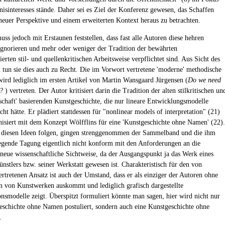
nisinteresses stände. Daher sei es Ziel der Konferenz gewesen, das Schaffen
neuer Perspektive und einem erweiterten Kontext heraus zu betrachten.
ss jedoch mit Erstaunen feststellen, dass fast alle Autoren diese hehren
gnorieren und mehr oder weniger der Tradition der bewährten
ierten stil- und quellenkritischen Arbeitsweise verpflichtet sind. Aus Sicht des
 tun sie dies auch zu Recht. Die im Vorwort vertretene 'moderne' methodische
wird lediglich im ersten Artikel von Martin Wansgaard Jürgensen (
Do we need
e?
) vertreten. Der Autor kritisiert darin die Tradition der alten stilkritischen un
schaft' basierenden Kunstgeschichte, die nur lineare Entwicklungsmodelle
ht hätte. Er plädiert stattdessen für "nonlinear models of interpretation" (21)
isiert mit dem Konzept Wölfflins für eine 'Kunstgeschichte ohne Namen' (22).
diesen Ideen folgen, gingen strenggenommen der Sammelband und die ihm
egende Tagung eigentlich nicht konform mit den Anforderungen an die
 neue wissenschaftliche Sichtweise, da der Ausgangspunkt ja das Werk eines
nstlers bzw. seiner Werkstatt gewesen ist. Charakteristisch für den von
ertretenen Ansatz ist auch der Umstand, dass er als einziger der Autoren ohne
 von Kunstwerken auskommt und lediglich grafisch dargestellte
ionsmodelle zeigt. Überspitzt formuliert könnte man sagen, hier wird nicht nur
eschichte ohne Namen postuliert, sondern auch eine Kunstgeschichte ohne
.