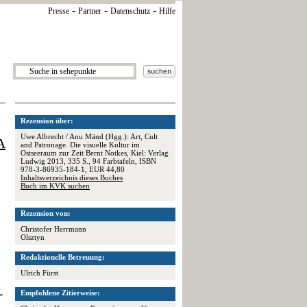
-
-
-
Presse
Partner
Datenschutz
Hilfe
Rezension über:
Uwe Albrecht / Anu Mänd (Hgg.): Art, Cult
A
and Patronage. Die visuelle Kultur im
Ostseeraum zur Zeit Bernt Notkes, Kiel: Verlag
Ludwig 2013, 335 S., 94 Farbtafeln, ISBN
978-3-86935-184-1, EUR 44,80
Inhaltsverzeichnis dieses Buches
Buch im KVK suchen
Rezension von:
Christofer Herrmann
Olsztyn
Redaktionelle Betreuung:
Ulrich Fürst
,
Empfohlene Zitierweise: