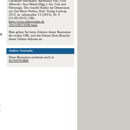
Christofer Herrmann: Rezension von: Uwe
Albrecht / Anu Mänd (Hgg.): Art, Cult and
Patronage. Die visuelle Kultur im Ostseeraum
zur Zeit Bernt Notkes, Kiel: Verlag Ludwig
2013, in: sehepunkte 13 (2013), Nr. 9
[15.09.2013], URL:
https://www.sehepunkte.de
/2013/09/23586.html
Bitte geben Sie beim Zitieren dieser Rezension
at
die exakte URL und das Datum Ihres Besuchs
dieser Online-Adresse an.
Andere Journale:
Diese Rezension erscheint auch in
KUNSTFORM
.
s
e