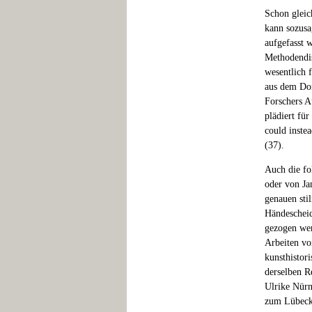
Schon gleic
kann sozusa
aufgefasst w
Methodendis
wesentlich 
aus dem Dom
Forschers Au
plädiert fü
could instea
(37).
Auch die fo
oder von Ja
genauen sti
Händescheid
gezogen wer
Arbeiten vo
kunsthistor
derselben R
Ulrike Nürn
zum Lübecke