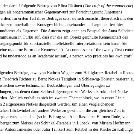
h der darauf folgende Beitrag von Elina Räsänen (
The craft of the connoisseur
)
gen als programmatischer Gegenentwurf zur Forschungssicht Jürgensens
erden. Im ersten Teil ihres Beitrages setzt sie sich zunächst theoretisch mit den
kursen innerhalb der Kunstgeschichte auseinander und argumentiert hier
fundierter als Jürgensen. Die Autorin zeigt dann am Beispiel der Anna Selbdritt
museum in Turku auf, dass nur die am Objekt geschulte Kennerschaft des
sgangspunkt für substanzielle intellektuelle Interpretationen sein kann. Sie
r eine moderne Form der Kennerschaft: "a connoisseur of the twenty-first centu
d be understood as an 'academic artisan', a person who practices her own craft"
lgenden Beiträge, etwa von Kathrin Wagner zum Heiligkreuz-Retabel in Rosto
n Friedrich Richter zu Bernt Notkes Tätigkeit in Schleswig-Holstein basieren a
listischen sowie technischen Beobachtungen und Überlegungen zu
ungen, aus denen dann Schlussfolgerungen zur Werkstattstruktur bei Notke
den. Ähnlich verhält es sich im zweiten Themenblock, wo in erster Linie
n Zeitgenossen Notkes dargestellt werden, um einen vergleichenden
ischen Blickwinkel auf andere Werke zu gewinnen, die zur gleichen Zeit in
egion entstanden sind (so im Beitrag von Anja Rasche zu Hermen Rode, von
berger zum Meister des Schinkel-Retabels in Lübeck, von Miriam Hoffmann
r Antoniusmeister oder Julia Trinkert zum Retabel in der Kirche zu Källunge