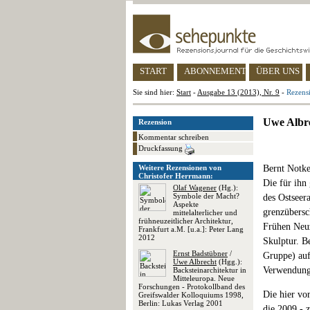
START
ABONNEMENT
ÜBER UNS
Sie sind hier:
Start
-
Ausgabe 13 (2013), Nr. 9
-
Rezensi
Uwe Albre
Rezension
Kommentar schreiben
Druckfassung
Weitere Rezensionen von
Bernt Notke
Christofer Herrmann:
Die für ihn
Olaf Wagener
(Hg.):
Symbole der Macht?
des Ostseer
Aspekte
grenzübersc
mittelalterlicher und
frühneuzeitlicher Architektur,
Frühen Neuz
Frankfurt a.M. [u.a.]: Peter Lang
2012
Skulptur. B
Ernst Badstübner
/
Gruppe) auf
Uwe Albrecht
(Hgg.):
Verwendung 
Backsteinarchitektur in
Mitteleuropa. Neue
Forschungen - Protokollband des
Die hier vo
Greifswalder Kolloquiums 1998,
Berlin: Lukas Verlag 2001
die 2009 - 