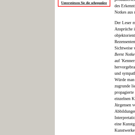
Unterstützen Sie die sehepunkte
des Erkennt
Notkes aus 
Der Leser mu
Ansprüche i
objektorient
Rezensenten
Sichtweise 
Bernt Notk
auf 'Kenner
hervorgebrac
und sympath
Würde man 
zugrunde li
propagierte
einzelnen Kü
Jürgensen v
Abbildungen
Interpretat
eine Kunstg
Kunstwerke