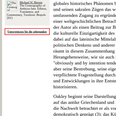
Michael W. Herren
:
globales historisches Phänomen b
The Cosmography of
und seinen sakralen Zügen das w
Aethicus Ister. Edition,
Translation, and
umfassenden Zugang zu ergründen
Commentary, Turnhout: Brepols
2011
einer weltgeschichtlichen Betrach
der Autor als einen Beitrag zur 
Unterstützen Sie die sehepunkte
die kulturelle Einzigartigkeit des
dabei auf das lateinische Mittela
politischen Denkens und andere
räumt in diesem Zusammenhang z
Herangehensweise, wie sie auch i
"obviously and by intention tenden
aber seine Bestrebung, seine ei
verpflichtete Fragestellung durc
und Entwicklungen in ihre Entst
historisieren.
Oakley beginnt seine Darstellung
auf das antike Griechenland und 
die Nachwelt betrachtet er als v
demokratisch geprägt (3): das K