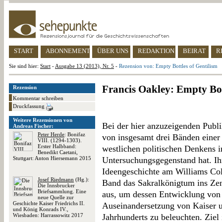
START
ABONNEMENT
ÜBER UNS
REDAKTION
BEIRAT
R
Sie sind hier:
Start
-
Ausgabe 13 (2013), Nr. 5
-
Rezension von: Empty Bottles of Gentilism
Francis Oakley: Empty Bot
Rezension
Kommentar schreiben
Druckfassung
Weitere Rezensionen von
Bei der hier anzuzeigenden Publi
Andreas Fischer:
Peter Herde
: Bonifaz
von insgesamt drei Bänden einer 
VIII. (1294-1303).
Erster Halbband:
westlichen politischen Denkens i
Benedikt Caetani,
Stuttgart: Anton Hiersemann 2015
Untersuchungsgegenstand hat. Ihr
Ideengeschichte am Williams Col
Josef Riedmann
(Hg.):
Band das Sakralkönigtum ins Zen
Die Innsbrucker
Briefsammlung. Eine
aus, um dessen Entwicklung von d
neue Quelle zur
Geschichte Kaiser Friedrichs II.
Auseinandersetzung von Kaiser un
und König Konrads IV.,
Wiesbaden: Harrassowitz 2017
Jahrhunderts zu beleuchten. Ziel 