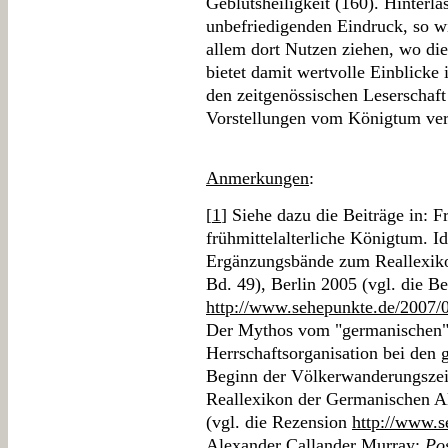
Geblütsheiligkeit (160). Hinterl
unbefriedigenden Eindruck, so wi
allem dort Nutzen ziehen, wo die
bietet damit wertvolle Einblicke
den zeitgenössischen Leserschaf
Vorstellungen vom Königtum verm
Anmerkungen
:
[
1
] Siehe dazu die Beiträge in: 
frühmittelalterliche Königtum. I
Ergänzungsbände zum Reallexik
Bd. 49), Berlin 2005 (vgl. die B
http://www.sehepunkte.de/2007/
Der Mythos vom "germanischen"
Herrschaftsorganisation bei den
Beginn der Völkerwanderungsze
Reallexikon der Germanischen Al
(vgl. die Rezension
http://www.s
Alexander Callander Murray:
Po