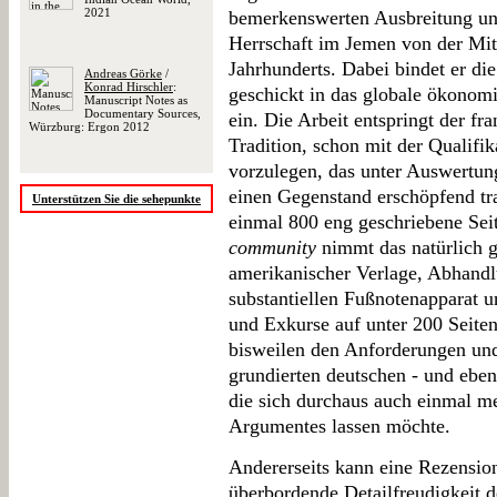
2021
bemerkenswerten Ausbreitung und
Herrschaft im Jemen von der Mitt
Jahrhunderts. Dabei bindet er di
Andreas Görke
/
Konrad Hirschler
:
geschickt in das globale ökonomi
Manuscript Notes as
Documentary Sources,
ein. Die Arbeit entspringt der fr
Würzburg: Ergon 2012
Tradition, schon mit der Qualifik
vorzulegen, das unter Auswertung
einen Gegenstand erschöpfend tr
Unterstützen Sie die sehepunkte
einmal 800 eng geschriebene Sei
community
nimmt das natürlich g
amerikanischer Verlage, Abhandl
substantiellen Fußnotenapparat u
und Exkurse auf unter 200 Seiten
bisweilen den Anforderungen und 
grundierten deutschen - und eben
die sich durchaus auch einmal me
Argumentes lassen möchte.
Andererseits kann eine Rezension
überbordende Detailfreudigkeit 