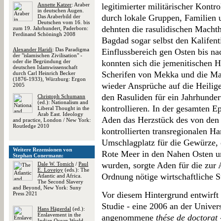
Annette Katzer
: Araber
legitimierter militärischer Kontr
in deutschen Augen.
durch lokale Gruppen, Familien 
Das Araberbild der
Deutschen vom 16. bis
dehnten die rasulidischen Macht
zum 19. Jahrhundert, Paderborn:
Ferdinand Schöningh 2008
Bagdad sogar selbst den Kalifent
Alexander Haridi
: Das Paradigma
Einflussbereich gen Osten bis n
der "islamischen Zivilisation" -
oder die Begründung der
konnten sich die jemenitischen H
deutschen Islamwissenschaft
Scherifen von Mekka und die M
durch Carl Heinrich Becker
(1876-1933), Würzburg: Ergon
wieder Ansprüche auf die Heilige
2005
den Rasuliden für ein Jahrhunder
Christoph Schumann
(ed.): Nationalism and
kontrollieren. In der gesamten Ep
Liberal Thought in the
Arab East. Ideology
Aden das Herzstück des von den 
and practice, London / New York:
Routledge 2010
kontrollierten transregionalen Ha
Umschlagplatz für die Gewürze, 
Weitere Rezensionen von
Rote Meer in den Nahen Osten un
Stephan Conermann:
wurden, sorgte Aden für die zur 
Dale W. Tomich
/
Paul
E. Lovejoy
(eds.): The
Ordnung nötige wirtschaftliche St
Atlantic and Africa.
The Second Slavery
and Beyond, New York: Suny
Vor diesem Hintergrund entwirft É
Press 2021
Studie - eine 2006 an der Univer
Hans Hägerdal
(ed.):
Enslavement in the
angenommene
thése de doctorat
Indian Ocean World,