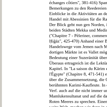
échanges côtiers", 381-416) Span
Bemerkungen zu den Reedereien 
Einblicke in die Aktivitäten an d
Handel mit Abessinien für die Ras
Der Blick geht nun gen Norden, 
beiden Städten Mekka und Medin
("Chapitre 7 - Pèleriner, comme
Ḥiğāz", 425-470) Anhand einer B
Handelswege vom Jemen nach Me
dortigen Märkte ist es Vallet mög
Bedeutung einer Suzeränität übe
Überaus ertragreich ist die Lekt
Kapitel. In "La saison du Kārim 
l'Égypte" (Chapitre 8, 471-541)
über die Zusammensetzung, die O
berühmten Karimi-Kaufleute. I
Verf. auch auf die nicht immer
Mamlukensultanat und auf die d
Roten Meeres zu sprechen. Einen 