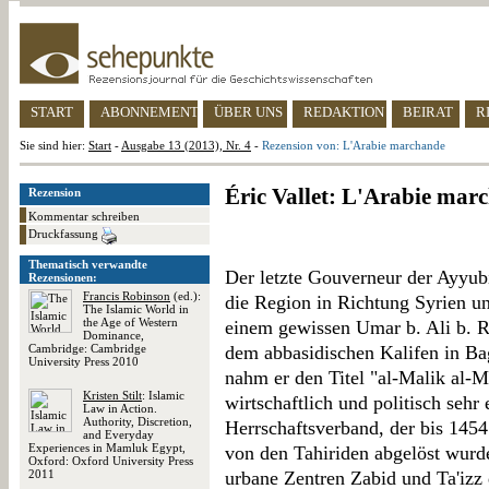
START
ABONNEMENT
ÜBER UNS
REDAKTION
BEIRAT
R
Sie sind hier:
Start
-
Ausgabe 13 (2013), Nr. 4
-
Rezension von: L'Arabie marchande
Éric Vallet: L'Arabie mar
Rezension
Kommentar schreiben
Druckfassung
Thematisch verwandte
Der letzte Gouverneur der Ayyub
Rezensionen:
Francis Robinson
(ed.):
die Region in Richtung Syrien u
The Islamic World in
the Age of Western
einem gewissen Umar b. Ali b. R
Dominance,
Cambridge: Cambridge
dem abbasidischen Kalifen in Ba
University Press 2010
nahm er den Titel "al-Malik al-
Kristen Stilt
: Islamic
wirtschaftlich und politisch sehr
Law in Action.
Authority, Discretion,
Herrschaftsverband, der bis 1454 
and Everyday
Experiences in Mamluk Egypt,
von den Tahiriden abgelöst wurde
Oxford: Oxford University Press
2011
urbane Zentren Zabid und Ta'izz d