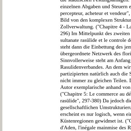
einzelnen Abgaben und Steuern ei
percepteur, acheteur et vendeur"
Bild von den komplexen Struktu
Zollverwaltung. ("Chapitre 4 - La
296) Im Mittelpunkt des zweiten 
sultanate rasūlide et le control
steht dann die Einbettung des jem
übergeordnete Netzwerk des flor
Sinnvollerweise steht am Anfang
Rasulidenverbandes. An dem wir
partizipierten natürlich auch die 
nicht immer zu gleichen Teilen. 
Autor exemplarische anhand von 
("Chapitre 5: Le commerce au défi
rasūlide", 297-380) Da jedoch di
gesellschaftlichen Umstrukturie
erscheint es nur logisch, wenn e
Küstenregionen gewidmet ist. ("C
d'Aden, l'inégale mainmise des Ra