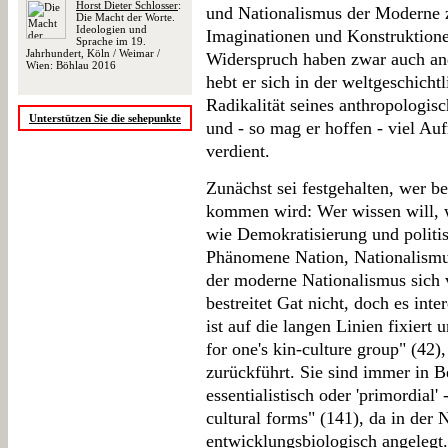
Horst Dieter Schlosser
:
und Nationalismus der Moderne 
Die Macht der Worte.
Ideologien und
Imaginationen und Konstruktione
Sprache im 19.
Jahrhundert, Köln / Weimar /
Widerspruch haben zwar auch and
Wien: Böhlau 2016
hebt er sich in der weltgeschicht
Radikalität seines anthropologisc
Unterstützen Sie die sehepunkte
und - so mag er hoffen - viel Au
verdient.
Zunächst sei festgehalten, wer be
kommen wird: Wer wissen will, w
wie Demokratisierung und politis
Phänomene Nation, Nationalismus
der moderne Nationalismus sich
bestreitet Gat nicht, doch es inte
ist auf die langen Linien fixiert
for one's kin-culture group" (42)
zurückführt. Sie sind immer in 
essentialistisch oder 'primordial
cultural forms" (141), da in der
entwicklungsbiologisch angelegt.