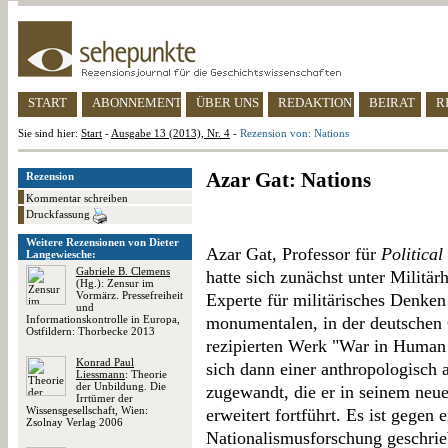
START
ABONNEMENT
ÜBER UNS
REDAKTION
BEIRAT
R
Sie sind hier:
Start
-
Ausgabe 13 (2013), Nr. 4
-
Rezension von: Nations
Azar Gat: Nations
Rezension
Kommentar schreiben
Druckfassung
Weitere Rezensionen von Dieter
Azar Gat, Professor für
Political
Langewiesche:
Gabriele B. Clemens
hatte sich zunächst unter Militä
(Hg.): Zensur im
Vormärz. Pressefreiheit
Experte für militärisches Denken
und
Informationskontrolle in Europa,
monumentalen, in der deutschen
Ostfildern: Thorbecke 2013
rezipierten Werk "War in Human 
Konrad Paul
sich dann einer anthropologisch 
Liessmann
: Theorie
der Unbildung. Die
zugewandt, die er in seinem neu
Irrtümer der
Wissensgesellschaft, Wien:
erweitert fortführt. Es ist gegen 
Zsolnay Verlag 2006
Nationalismusforschung geschrie