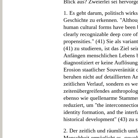
Blick aus? Zweierlei sei hervorg
1. Es geht darum, politisch wir
Geschichte zu erkennen. "Althoug
human cultural forms have been b
clearly recognizable deep core o
propensities." (41) Sie als varian
(41) zu studieren, ist das Ziel se
Anfängen menschlichen Lebens bi
diagnostiziert er keine Auflösun
Erosion staatlicher Souveränität
beruhen nicht auf detaillierten 
zeitlichen Verlauf, sondern es w
zeitenübergreifendes anthropolog
ebenso wie quellenarme Stammesg
reduziert, um "the interconnectio
identity formation, and the inte
historical development" (43) zu s
2. Der zeitlich und räumlich umf
Menschheit ermöglicht es, gewoh