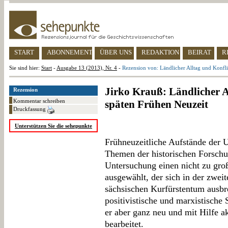
START
ABONNEMENT
ÜBER UNS
REDAKTION
BEIRAT
R
Sie sind hier:
Start
-
Ausgabe 13 (2013), Nr. 4
-
Rezension von: Ländlicher Alltag und Konfli
Jirko Krauß: Ländlicher A
Rezension
Kommentar schreiben
späten Frühen Neuzeit
Druckfassung
Unterstützen Sie die sehepunkte
Frühneuzeitliche Aufstände der U
Themen der historischen Forschun
Untersuchung einen nicht zu gro
ausgewählt, der sich in der zwei
sächsischen Kurfürstentum ausbrei
positivistische und marxistische
er aber ganz neu und mit Hilfe 
bearbeitet.