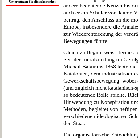
Unterstützen Sie die sehepunkte
andere bedeutende Neuzeithistori
auch er ein Schüler von Jaume V
beitrug, den Anschluss an die m
Europa, insbesondere die Annales
zur Wiederentdeckung der verdrä
Bewegungen führte.
Gleich zu Beginn weist Termes je
Seit der Initialzündung im Gefol
Michail Bakunins 1868 lebte die
Katalonien, dem industrialisierte
Gewerkschaftsbewegung, wobei d
(und zugleich nicht katalanisch-
so bedeutende Rolle spielte. Rü
Hinwendung zu Konspiration und n
Methoden, begleitet von heftige
verschiedenen ideologischen Sch
den Staat.
Die organisatorische Entwicklun