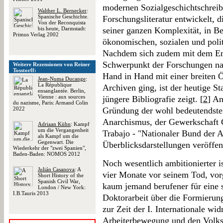
modernen Sozialgeschichtschrei
Walther L. Bernecker
:
Spanische Geschichte.
Forschungsliteratur entwickelt, 
Von der Reconquista
bis heute, Darmstadt:
seiner ganzen Komplexität, in B
Primus Verlag 2002
ökonomischen, sozialen und poli
Nachdem sich zudem mit dem End
Schwerpunkt der Forschungen na
Weitere Rezensionen von Reiner
Tosstorff:
Hand in Hand mit einer breiten 
Jean-Numa Ducange
:
La République
Archiven ging, ist der heutige S
ensanglantée. Berlin,
Vienne : aux sources
jüngere Bibliografie zeigt. [
2
] An
du nazisme, Paris: Armand Colin
2022
Gründung der wohl bedeutendste
Anarchismus, der Gewerkschaft 
Adriaan Kühn
: Kampf
um die Vergangenheit
Trabajo - "Nationaler Bund der A
als Kampf um die
Gegenwart. Die
Überblicksdarstellungen veröffent
Wiederkehr der "zwei Spanien",
Baden-Baden: NOMOS 2012
Noch wesentlich ambitionierter i
Julián Casanova
: A
vier Monate vor seinem Tod, vor
Short History of the
Spanish Civil War,
kaum jemand berufener für eine s
London / New York:
I.B.Tauris 2013
Doktorarbeit über die Formierun
zur Zeit der I. Internationale w
Arbeiterbewegung und den Volks