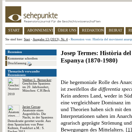
START
ABONNEMENT
ÜBER UNS
REDAKTION
BEIRAT
R
Sie sind hier:
Start
-
Ausgabe 13 (2013), Nr. 4
-
Rezension von: Història del moviment anarq
Josep Termes: Història de
Rezension
Kommentar schreiben
Espanya (1870-1980)
Druckfassung
Thematisch verwandte
Rezensionen:
Walther L. Bernecker
:
Die hegemoniale Rolle des Anarc
Geschichte Spaniens
im 20. Jahrhundert,
ist zweifellos die
differentia spec
München: C.H.Beck
2010
Kein anderes Land, weder in Süd
eine vergleichbare Dominanz im 
Javier Cercas
:
und Theorien haben sich mit den 
Anatomie eines
Augenblicks. Die
Interpretationen sahen im Anarc
Nacht, in der Spaniens
Demokratie gerettet wurde. Aus
agrarisch geprägte Strömung und 
dem Spanischen von Peter
Kultzen, Frankfurt a.M.: S.
Bewegungen des Mittelalters. [
1
Fischer 2011