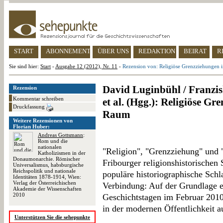
START
ABONNEMENT
ÜBER UNS
REDAKTION
BEIRAT
R
Sie sind hier:
Start
-
Ausgabe 12 (2012), Nr. 11
-
Rezension von: Religiöse Grenzziehungen 
David Luginbühl / Franzi
Rezension
Kommentar schreiben
et al. (Hgg.): Religiöse Gr
Druckfassung
Raum
Weitere Rezensionen von
Florian Huber:
Andreas Gottsmann
:
Rom und die
nationalen
"Religion", "Grenzziehung" und "
Katholizismen in der
Donaumonarchie. Römischer
Fribourger religionshistorischen
Universalismus, habsburgische
Reichspolitik und nationale
populäre historiographische Schl
Identitäten 1878-1914, Wien:
Verlag der Österreichischen
Verbindung: Auf der Grundlage e
Akademie der Wissenschaften
2010
Geschichtstagen im Februar 2010
in der modernen Öffentlichkeit a
Unterstützen Sie die sehepunkte