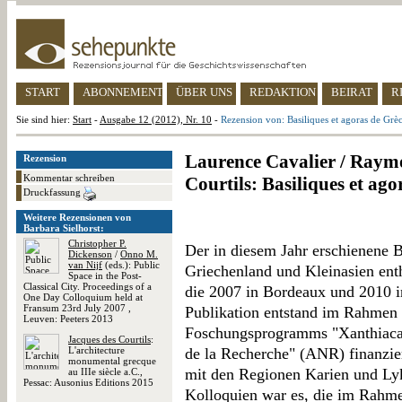
START
ABONNEMENT
ÜBER UNS
REDAKTION
BEIRAT
R
Sie sind hier:
Start
-
Ausgabe 12 (2012), Nr. 10
-
Rezension von: Basiliques et agoras de Grèc
Laurence Cavalier / Raymo
Rezension
Kommentar schreiben
Courtils: Basiliques et ago
Druckfassung
Weitere Rezensionen von
Barbara Sielhorst:
Christopher P.
Der in diesem Jahr erschienene 
Dickenson
/
Onno M.
van Nijf
(eds.): Public
Griechenland und Kleinasien enth
Space in the Post-
Classical City. Proceedings of a
die 2007 in Bordeaux und 2010 in
One Day Colloquium held at
Fransum 23rd July 2007 ,
Publikation entstand im Rahmen 
Leuven: Peeters 2013
Foschungsprogramms "Xanthiaca"
Jacques des Courtils
:
L'architecture
de la Recherche" (ANR) finanzie
monumental grecque
mit den Regionen Karien und Lyk
au IIIe siècle a.C.,
Pessac: Ausonius Editions 2015
Kolloquien war es, die im Rahm