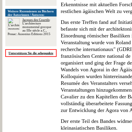
Erkenntnisse mit aktuellen Forsc
restlichen ägäischen Welt zu ver
Weitere Rezensionen zu Büchern
der Autorinnen / Autoren:
Jacques des Courtils
:
Das erste Treffen fand auf Initia
L'architecture
monumental grecque
befasste sich mit der architekton
au IIIe siècle a.C.,
Pessac: Ausonius Editions 2015
Einordnung römischer Basiliken 
Veranstaltung wurde von Roland
recherche internationaux" (GDRI
Unterstützen Sie die sehepunkte
französischen Centre national de
organisiert und ging der Frage d
Wandels von Agorai in der Ägäis
Kolloquien wurden hintereinande
Resumée des Veranstalters verseh
Veranstaltungen hinzugekommen 
Cavalier zu den Kapitellen der B
vollständig überarbeitete Fassun
zur Entwicklung der Agora von 
Der erste Teil des Bandes widmet
kleinasiatischen Basiliken.