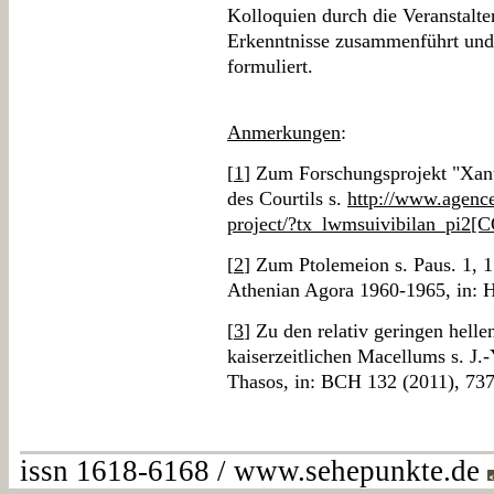
Kolloquien durch die Veranstalt
Erkenntnisse zusammenführt und
formuliert.
Anmerkungen
:
[
1
] Zum Forschungsprojekt "Xant
des Courtils s.
http://www.agence
project/?tx_lwmsuivibilan_pi
[
2
] Zum Ptolemeion s. Paus. 1, 1
Athenian Agora 1960-1965, in: H
[
3
] Zu den relativ geringen helle
kaiserzeitlichen Macellums s. J.
Thasos, in: BCH 132 (2011), 737
issn 1618-6168 / www.sehepunkte.de