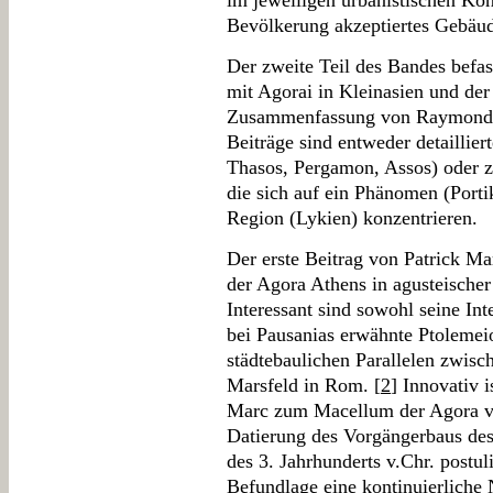
im jeweiligen urbanistischen Kon
Bevölkerung akzeptiertes Gebäud
Der zweite Teil des Bandes befas
mit Agorai in Kleinasien und der 
Zusammenfassung von Raymond D
Beiträge sind entweder detaillier
Thasos, Pergamon, Assos) oder
die sich auf ein Phänomen (Port
Region (Lykien) konzentrieren.
Der erste Beitrag von Patrick Ma
der Agora Athens in agusteischer
Interessant sind sowohl seine Int
bei Pausanias erwähnte Ptolemei
städtebaulichen Parallelen zwis
Marsfeld in Rom. [
2
] Innovativ 
Marc zum Macellum der Agora v
Datierung des Vorgängerbaus des
des 3. Jahrhunderts v.Chr. postul
Befundlage eine kontinuierliche