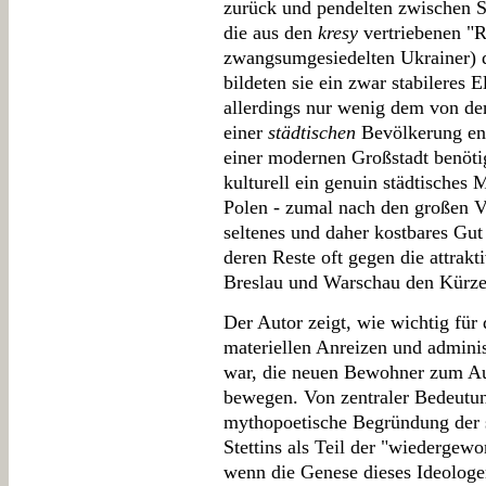
zurück und pendelten zwischen St
die aus den
kresy
vertriebenen "R
zwangsumgesiedelten Ukrainer) d
bildeten sie ein zwar stabileres
allerdings nur wenig dem von d
einer
städtischen
Bevölkerung ent
einer modernen Großstadt benöt
kulturell ein genuin städtisches 
Polen - zumal nach den großen V
seltenes und daher kostbares Gu
deren Reste oft gegen die attrak
Breslau und Warschau den Kürze
Der Autor zeigt, wie wichtig für
materiellen Anreizen und admin
war, die neuen Bewohner zum Aus
bewegen. Von zentraler Bedeutun
mythopoetische Begründung der 
Stettins als Teil der "wiedergew
wenn die Genese dieses Ideolog