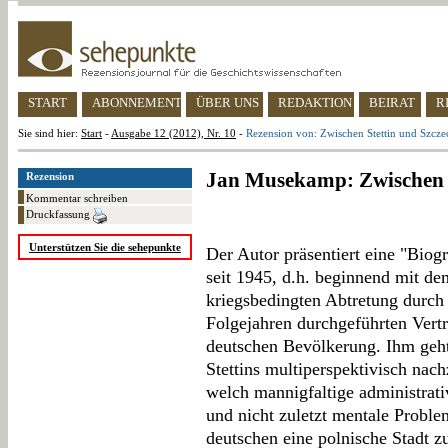
START
ABONNEMENT
ÜBER UNS
REDAKTION
BEIRAT
R
Sie sind hier:
Start
-
Ausgabe 12 (2012), Nr. 10
-
Rezension von: Zwischen Stettin und Szcze
Jan Musekamp: Zwischen S
Rezension
Kommentar schreiben
Druckfassung
Unterstützen Sie die sehepunkte
Der Autor präsentiert eine "Bio
seit 1945, d.h. beginnend mit de
kriegsbedingten Abtretung durch
Folgejahren durchgeführten Vert
deutschen Bevölkerung. Ihm geht
Stettins multiperspektivisch nac
welch mannigfaltige administrati
und nicht zuletzt mentale Probl
deutschen eine polnische Stadt 