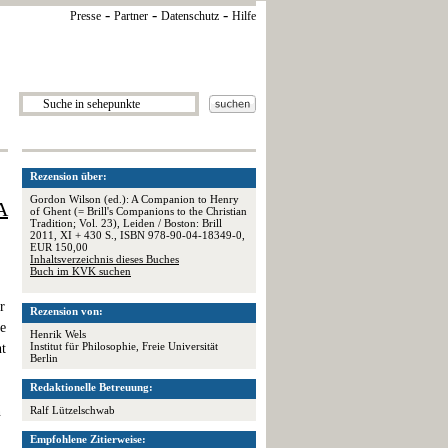
-
-
-
Presse
Partner
Datenschutz
Hilfe
Rezension über:
Gordon Wilson (ed.): A Companion to Henry
A
of Ghent (= Brill's Companions to the Christian
Tradition; Vol. 23), Leiden / Boston: Brill
2011, XI + 430 S., ISBN 978-90-04-18349-0,
EUR 150,00
Inhaltsverzeichnis dieses Buches
Buch im KVK suchen
r
Rezension von:
de
Henrik Wels
Institut für Philosophie, Freie Universität
ht
Berlin
Redaktionelle Betreuung:
n
Ralf Lützelschwab
Empfohlene Zitierweise: