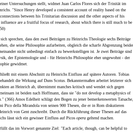
einer Untersuchungen stellt, widmet Juan Carlos Flores sich der Trinität im
richs. "Since Henry developed a consistent account of reality based on the
 connections between his Trinitarian discussion and the other aspects of his
influence are a fruitful focus of research, about which there is still much to be
150)
 sich sprechen, dass den zwei Beiträgen zu Heinrichs Theologie sechs Beiträge
ehen, die seine Philosophie aufarbeiten, obgleich die scharfe Abgrenzung beide
neinander nicht unbedingt einfach zu bewerkstelligen ist. Je zwei Beiträge sind
sik, der Epistemologie und - für Heinrichs Philosophie eher ungewohnt - der
sophie gewidmet.
hließt mit einem Abschnitt zu Heinrichs Einfluss auf spätere Autoren. Tobias
handelt die Wirkung auf Duns Scotus. Bekanntermaßen arbeitet letzterer sich
unkten an Heinrich ab, übernimmt manches kritisch und wendet sich gegen
meinsam ist beiden nach Hoffmann, dass sie "do not develop a metaphysics of
on." (366) Amos Edelheit schlägt den Bogen zu jener bemerkenswerten Tatsache
ni Pico della Mirandola von seinen 900 Thesen, die er in Rom diskutieren
Heinrich von Gent zuschreibt. Durch die Rückführung dieser Thesen auf das
chs lässt sich ein gewisser Einfluss auf Picos
opera
geltend machen.
füllt das im Vorwort genannte Ziel: "Each article, though, can be helpful to