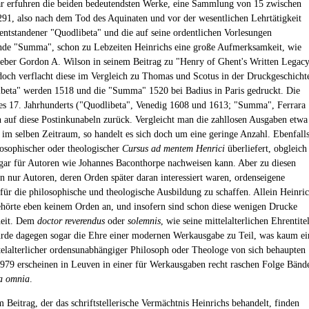
 erfuhren die beiden bedeutendsten Werke, eine Sammlung von 15 zwischen
91, also nach dem Tod des Aquinaten und vor der wesentlichen Lehrtätigkeit
 entstandener "Quodlibeta" und die auf seine ordentlichen Vorlesungen
de "Summa", schon zu Lebzeiten Heinrichs eine große Aufmerksamkeit, wie
eber Gordon A. Wilson in seinem Beitrag zu "Henry of Ghent's Written Legac
edoch verflacht diese im Vergleich zu Thomas und Scotus in der Druckgeschicht
beta" werden 1518 und die "Summa" 1520 bei Badius in Paris gedruckt. Die
s 17. Jahrhunderts ("Quodlibeta", Venedig 1608 und 1613; "Summa", Ferrara
 auf diese Postinkunabeln zurück. Vergleicht man die zahllosen Ausgaben etwa
im selben Zeitraum, so handelt es sich doch um eine geringe Anzahl. Ebenfall
ilosophischer oder theologischer
Cursus ad mentem Henrici
überliefert, obgleich
gar für Autoren wie Johannes Baconthorpe nachweisen kann. Aber zu diesen
 nur Autoren, deren Orden später daran interessiert waren, ordenseigene
 für die philosophische und theologische Ausbildung zu schaffen. Allein Heinri
hörte eben keinem Orden an, und insofern sind schon diese wenigen Drucke
heit. Dem
doctor reverendus
oder
solemnis
, wie seine mittelalterlichen Ehrentite
urde dagegen sogar die Ehre einer modernen Werkausgabe zu Teil, was kaum ei
telalterlicher ordensunabhängiger Philosoph oder Theologe von sich behaupten
1979 erscheinen in Leuven in einer für Werkausgaben recht raschen Folge Bänd
a omnia
.
 Beitrag, der das schriftstellerische Vermächtnis Heinrichs behandelt, finden