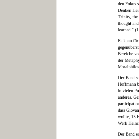
den Fokus s
Denken Hein
Trinity, the
thought and 
learned." (
Es kann für
gegenüberst
Bereiche vo
der Metaphy
Moralphilo
Der Band sc
Hoffmann be
in vielen P
anderes. Ge
participati
dass Giovan
wollte, 13 
Werk Heinri
Der Band er