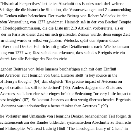
"Historical Perspectives" betitelten Abschnitt des Bandes noch drei weitere
 Beiträge, die die historische Situation, die Voraussetzungen und Zusammenhän
hs Denken näher beleuchten. Der zweite Beitrag von Robert Wielockx ist der
nden Verurteilung von 1277 gewidmet. Heinrich saß in der von Bischof Tempie
n Theologenkommission, die die Liste mit 219 Artikeln vorbereitete, als er
r der in Paris zu dieser Zeit um sich greifenden Zensur wurde, denn einige Zeit
rurteilung wurde er selbst vorgeladen. Wielockx spürt den Spuren dieser
in Werk und Denken Heinrichs mit großer Detailkenntnis nach. Wie bedeutsam
lung von 1277 war, lässt sich daran erkennen, dass sich das Ereignis wie ein
durch fast alle Beiträge des Bandes zieht.
lgenden Beiträge von Jules Janssens beschäftigen sich mit dem Einfluß
d Averroes' auf Heinrich von Gent. Ersterer stellt "a key source in the
 of Henry's thought" (64) dar, obgleich "the precise impact of Avicenna on
ry of creation has still to be defined" (79). Anders dagegen die Zitate aus
Averroes: sie haben eine sehr eingeschränkte Bedeutung "or very little impact 
pest insights" (87). So kommt Janssens zu dem wenig überraschenden Ergebnis
 Avicenna was undoubtedley a better thinker than Averroes." (99)
die Vorläufer und Umstände von Heinrichs Denken behandelnden Teil folgen di
avitationszentrum des Bandes bildenden systematischen Abschnitte zu Heinrich
und Philosophie. Während Ludwig Hödl "The Theologian Henry of Ghent" in