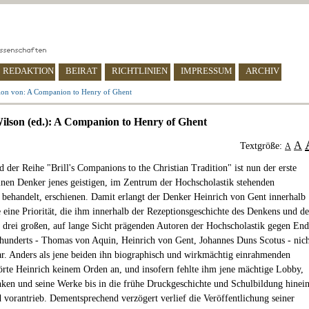
REDAKTION
BEIRAT
RICHTLINIEN
IMPRESSUM
ARCHIV
ion von: A Companion to Henry of Ghent
lson (ed.): A Companion to Henry of Ghent
A
Textgröße:
A
 der Reihe "Brill's Companions to the Christian Tradition" ist nun der erste
inen Denker jenes geistigen, im Zentrum der Hochscholastik stehenden
 behandelt, erschienen. Damit erlangt der Denker Heinrich von Gent innerhalb
e eine Priorität, die ihm innerhalb der Rezeptionsgeschichte des Denkens und de
 drei großen, auf lange Sicht prägenden Autoren der Hochscholastik gegen En
rhunderts - Thomas von Aquin, Heinrich von Gent, Johannes Duns Scotus - nic
r. Anders als jene beiden ihn biographisch und wirkmächtig einrahmenden
rte Heinrich keinem Orden an, und insofern fehlte ihm jene mächtige Lobby,
nken und seine Werke bis in die frühe Druckgeschichte und Schulbildung hinei
d vorantrieb. Dementsprechend verzögert verlief die Veröffentlichung seiner