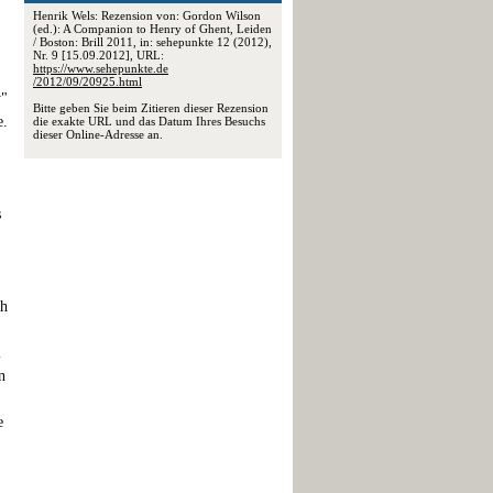
Henrik Wels: Rezension von: Gordon Wilson
(ed.): A Companion to Henry of Ghent, Leiden
/ Boston: Brill 2011, in: sehepunkte 12 (2012),
Nr. 9 [15.09.2012], URL:
https://www.sehepunkte.de
/2012/09/20925.html
y"
Bitte geben Sie beim Zitieren dieser Rezension
e.
die exakte URL und das Datum Ihres Besuchs
dieser Online-Adresse an.
s
ch
l
n
e