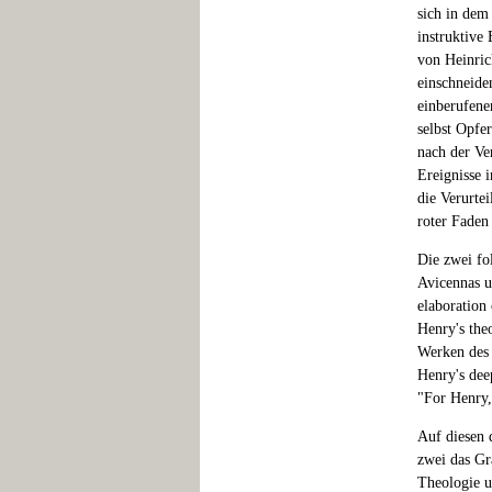
sich in dem 
instruktive
von Heinric
einschneide
einberufene
selbst Opfe
nach der Ve
Ereignisse 
die Verurtei
roter Faden 
Die zwei fo
Avicennas un
elaboration
Henry's theo
Werken des 
Henry's dee
"For Henry,
Auf diesen 
zwei das Gr
Theologie 