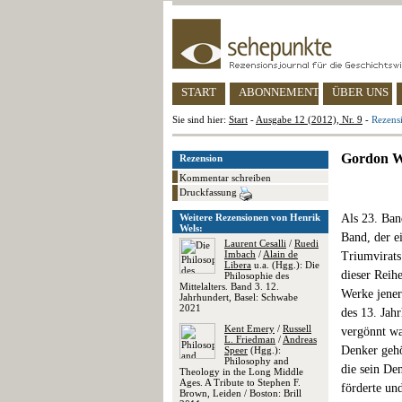
START
ABONNEMENT
ÜBER UNS
Sie sind hier:
Start
-
Ausgabe 12 (2012), Nr. 9
-
Rezens
Gordon Wi
Rezension
Kommentar schreiben
Druckfassung
Weitere Rezensionen von Henrik
Als 23. Band
Wels:
Band, der e
Laurent Cesalli
/
Ruedi
Imbach
/
Alain de
Triumvirats
Libera
u.a. (Hgg.): Die
dieser Reih
Philosophie des
Mittelalters. Band 3. 12.
Werke jener
Jahrhundert, Basel: Schwabe
2021
des 13. Jah
Kent Emery
/
Russell
vergönnt wa
L. Friedman
/
Andreas
Denker gehö
Speer
(Hgg.):
Philosophy and
die sein De
Theology in the Long Middle
Ages. A Tribute to Stephen F.
förderte un
Brown, Leiden / Boston: Brill