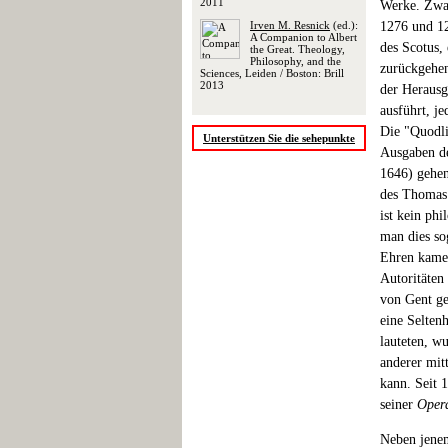
2011
Werke. Zwar
Irven M. Resnick
(ed.):
1276 und 12
A Companion to Albert
des Scotus,
the Great. Theology,
Philosophy, and the
zurückgehen
Sciences, Leiden / Boston: Brill
2013
der Herausg
ausführt, j
Die "Quodli
Unterstützen Sie die sehepunkte
Ausgaben de
1646) gehen
des Thomas 
ist kein ph
man dies so
Ehren kamen
Autoritäten
von Gent ge
eine Selten
lauteten, w
anderer mit
kann. Seit 
seiner
Oper
Neben jenem