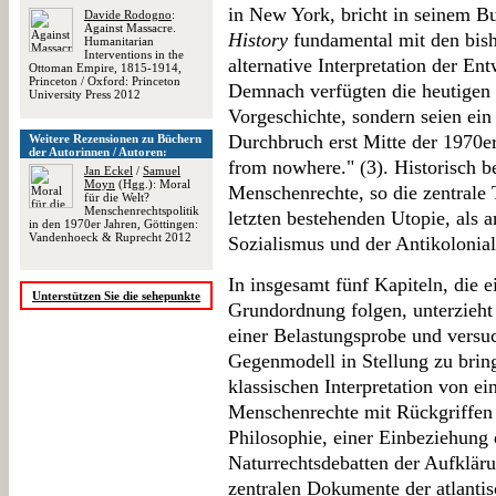
in New York, bricht in seinem 
Davide Rodogno
:
Against Massacre.
History
fundamental mit den bish
Humanitarian
Interventions in the
alternative Interpretation der E
Ottoman Empire, 1815-1914,
Princeton / Oxford: Princeton
Demnach verfügten die heutigen
University Press 2012
Vorgeschichte, sondern seien ein
Durchbruch erst Mitte der 1970er
Weitere Rezensionen zu Büchern
der Autorinnen / Autoren:
from nowhere." (3). Historisch be
Jan Eckel
/
Samuel
Moyn
(Hgg.): Moral
Menschenrechte, so die zentrale
für die Welt?
Menschenrechtspolitik
letzten bestehenden Utopie, als 
in den 1970er Jahren, Göttingen:
Vandenhoeck & Ruprecht 2012
Sozialismus und der Antikolonial
In insgesamt fünf Kapiteln, die 
Unterstützen Sie die sehepunkte
Grundordnung folgen, unterzieht 
einer Belastungsprobe und versuc
Gegenmodell in Stellung zu bring
klassischen Interpretation von ei
Menschenrechte mit Rückgriffen 
Philosophie, einer Einbeziehung 
Naturrechtsdebatten der Aufklär
zentralen Dokumente der atlanti