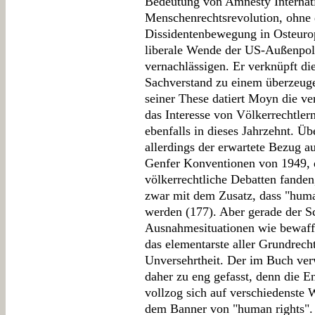
Bedeutung von Amnesty Internati
Menschenrechtsrevolution, ohne 
Dissidentenbewegung in Osteurop
liberale Wende der US-Außenpoli
vernachlässigen. Er verknüpft d
Sachverstand zu einem überzeu
seiner These datiert Moyn die ve
das Interesse von Völkerrechtle
ebenfalls in dieses Jahrzehnt. Üb
allerdings der erwartete Bezug a
Genfer Konventionen von 1949, d
völkerrechtliche Debatten fande
zwar mit dem Zusatz, dass "human
werden (177). Aber gerade der S
Ausnahmesituationen wie bewaff
das elementarste aller Grundrech
Unversehrtheit. Der im Buch ver
daher zu eng gefasst, denn die 
vollzog sich auf verschiedenste W
dem Banner von "human rights".