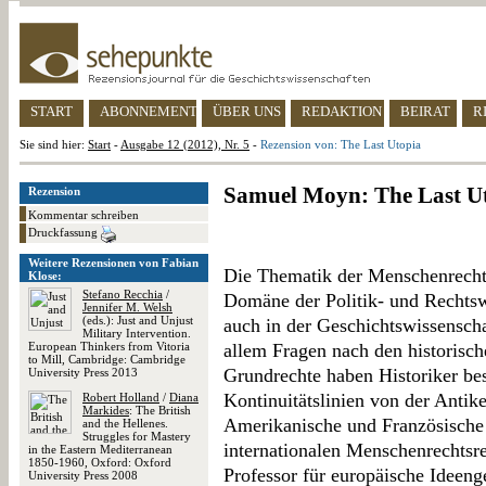
START
ABONNEMENT
ÜBER UNS
REDAKTION
BEIRAT
R
Sie sind hier:
Start
-
Ausgabe 12 (2012), Nr. 5
-
Rezension von: The Last Utopia
Samuel Moyn: The Last U
Rezension
Kommentar schreiben
Druckfassung
Weitere Rezensionen von Fabian
Die Thematik der Menschenrechte 
Klose:
Stefano Recchia
/
Domäne der Politik- und Rechtswi
Jennifer M. Welsh
(eds.): Just and Unjust
auch in der Geschichtswissensch
Military Intervention.
European Thinkers from Vitoria
allem Fragen nach den historisch
to Mill, Cambridge: Cambridge
Grundrechte haben Historiker bes
University Press 2013
Kontinuitätslinien von der Antik
Robert Holland
/
Diana
Markides
: The British
Amerikanische und Französische 
and the Hellenes.
Struggles for Mastery
internationalen Menschenrechts
in the Eastern Mediterranean
1850-1960, Oxford: Oxford
Professor für europäische Ideeng
University Press 2008