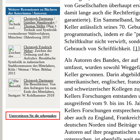
von Gesellschaften überhaupt er
Weitere Rezensionen zu Büchern
damit lange auch die Rechtfertig
der Autorinnen / Autoren:
Christoph Dartmann
/
garantierte). Ein Sammelband, 
Günther Wassilowsky
/
Keller anlässlich seines 70. Gebu
Thomas Weller
(Hgg.):
Technik und Symbolik
programmatisch, indem er die "
vormoderner Wahlverfahren,
München: Oldenbourg 2010
Schriftkultur nicht verwirft, so
Christoph Friedrich
Gebrauch von Schriftlichkeit. [
1
]
Weber
: Zeichen der
Ordnung und des
Aufruhrs. Heraldische
Als Autoren des Bandes, der auf 
Symbolik in italienischen
Stadtkommunen des Mittelalters,
umfasst, wurden sowohl Weggefä
Köln / Weimar / Wien: Böhlau
2011
Keller gewonnen. Darin abgebilde
Christoph Dartmann
:
amerikanischer, englischer, franzö
Die Benediktiner. Von
und schweizerischer Kollegen zug
den Anfängen bis zum
Ende des Mittelalters,
Kellers Forschungen entstanden 
Stuttgart: W. Kohlhammer 2018
ausgreifend vom 9. bis ins 16. J
Kellers Forschungen entsprechend
Unterstützen Sie die sehepunkte
aber auch zu England, Frankreic
deutschen Norden sind Beiträge ve
Autoren auf ihre pragmatischen 
untersuchen, ist ebenfalls weit g