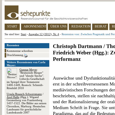
START
ABONNEMENT
ÜBER UNS
REDAKTION
BEIRAT
R
Sie sind hier:
Start
-
Ausgabe 12 (2012), Nr. 4
-
Rezension von: Zwischen Pragmatik und Pe
Christoph Dartmann / Tho
Rezension
Kommentar schreiben
Friedrich Weber (Hgg.): 
Druckfassung
Performanz
Weitere Rezensionen von Carla
Meyer:
Gunnar Meyer
:
"Besitzende Bürger"
und "elende Sieche".
Auswüchse und Dysfunktionalität
Lübecks Gesellschaft
im Spiegel ihrer Testamente
erst in der schreibversessenen M
1400-1449, Rostock: Schmidt-
Römhild 2010
mediävistischen Forschungen der 
Ursula Braasch-Schwersmann
/
beschrieben, stellen sie nachhalt
Axel Halle
(Hgg.): Wigand
Gerstenberg von Frankenberg
und der Rationalisierung der oral
1457-1522. Die Bilder aus seinen
Chroniken, Marburg: Hessisches
Medium Schrift in Frage. Sie unt
Landesamt für geschichtliche
Landeskunde 2007
Paradigma, das auf die Bedeutung