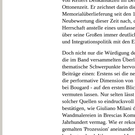
von Kellers Denkansätzen im Bei
Ottonenzeit. Er zeichnet darin di
Memorialüberlieferung seit den 
Neubewertung dieser Zeit nach, d
Herrschaft anstelle eines umfas
über seine Großen immer deutlic
und Integrationspolitik mit den El
Doch nicht nur die Würdigung d
die im Band versammelten Überl
thematische Schwerpunkte hervor
Beiträge einen: Erstens sei die 
die performative Dimension von 
bei Bougard - auf den ersten Bli
vermuten lassen. Nur selten läss
solcher Quellen so eindrucksvol
bestätigen, wie Giuliano Milani 
Wandmalereien in Brescias Komm
Jahrhundert vermag. Wie er rekons
gemalten 'Prozession' aneinander