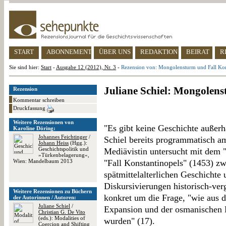
START
ABONNEMENT
ÜBER UNS
REDAKTION
BEIRAT
R
Sie sind hier:
Start
-
Ausgabe 12 (2012), Nr. 3
-
Rezension von: Mongolensturm und Fall Kon
Juliane Schiel: Mongolens
Rezension
Kommentar schreiben
Druckfassung
Weitere Rezensionen von
"Es gibt keine Geschichte außerha
Karoline Döring:
Johannes Feichtinger
/
Schiel bereits programmatisch am
Johann Heiss
(Hgg.):
Geschichtspolitik und
Mediävistin untersucht mit dem
»Türkenbelagerung«,
Wien: Mandelbaum 2013
"Fall Konstantinopels" (1453) z
spätmittelalterlichen Geschichte 
Diskursivierungen historisch-verg
Weitere Rezensionen zu Büchern
konkret um die Frage, "wie aus 
der Autorinnen / Autoren:
Juliane Schiel
/
Expansion und der osmanischen 
Christian G. De Vito
(eds.): Modalities of
wurden" (17).
Coercion and Shifting