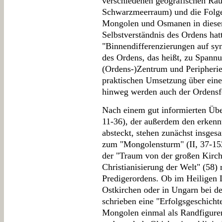
verschiedenen geografischen Räu
Schwarzmeerraum) und die Folgen
Mongolen und Osmanen in diesen
Selbstverständnis des Ordens ha
"Binnendifferenzierungen auf sy
des Ordens, das heißt, zu Spann
(Ordens-)Zentrum und Peripheri
praktischen Umsetzung über eine
hinweg werden auch der Ordensf
Nach einem gut informierten Übe
11-36), der außerdem den erkenn
absteckt, stehen zunächst insges
zum "Mongolensturm" (II, 37-152
der "Traum von der großen Kirche
Christianisierung der Welt" (58)
Predigerordens. Ob im Heiligen 
Ostkirchen oder in Ungarn bei d
schrieben eine "Erfolgsgeschichte
Mongolen einmal als Randfiguren