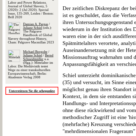
Labor and Power Relations.
Journal of Global Slavery, 5
Der zeitlichen Diskrepanz der be
(2020): 2 (Jul 2020). Special
Issue, 135-269, Leiden / Boston:
ist es geschuldet, dass die Verfa
Brill 2020
ihren Untersuchungsgegenstand e
Damian A. Pargas
/
Juliane Schiel
(eds.):
wiederum in der Institution des
The Palgrave
Handbook of Global
waren eine in der sich ausdiffere
Slavery throughout History,
Spätmittelalters verortete, analyt
Cham: Palgrave Macmillan 2023
Auseinandersetzung mit der Hete
Michael Borgolte
/
Juliane Schiel
/
Bernd
Missionsauftrag wahrnahm und d
Schneidmüller
u.a.
(Hgg.): Mittelalter im
Anpassungsfähigkeit an verschie
Labor. Die Mediävistik testet
Wege zu einer transkulturellen
Europawissenschaft, Berlin:
Schiel unterzieht dominikanische
Akademie Verlag 2008
(35) und versucht, im Sinne eine
möglichst genau ihren Standort i
Unterstützen Sie die sehepunkte
Kontext, in dem sie entstanden s
Handlungs- und Interpretationss
ohne diese rückwirkend und vom E
methodischer Zugriff ist eine 'his
(mehrfache) Kreuzung verschiede
"mehrdimensionalen Frageraum" (