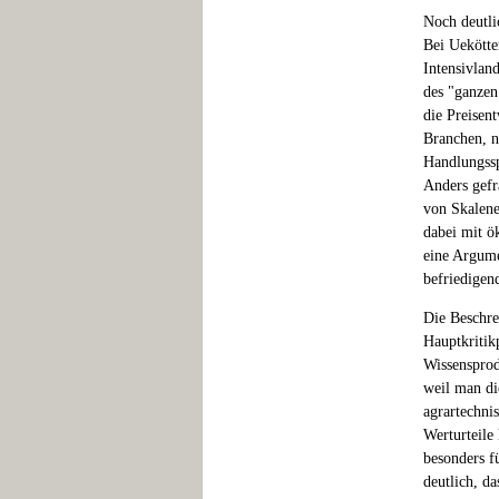
Noch deutli
Bei Uekötte
Intensivlan
des "ganzen
die Preisen
Branchen, n
Handlungssp
Anders gefr
von Skalene
dabei mit ö
eine Argume
befriedigen
Die Beschre
Hauptkritikp
Wissensprod
weil man di
agrartechni
Werturteile
besonders fü
deutlich, da