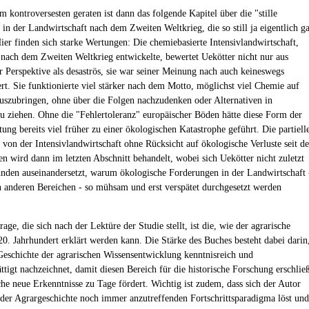
m kontroversesten geraten ist dann das folgende Kapitel über die "stille
 in der Landwirtschaft nach dem Zweiten Weltkrieg, die so still ja eigentlich g
Hier finden sich starke Wertungen: Die chemiebasierte Intensivlandwirtschaft,
h nach dem Zweiten Weltkrieg entwickelte, bewertet Uekötter nicht nur aus
r Perspektive als desaströs, sie war seiner Meinung nach auch keineswegs
ert. Sie funktionierte viel stärker nach dem Motto, möglichst viel Chemie auf
uszubringen, ohne über die Folgen nachzudenken oder Alternativen in
 ziehen. Ohne die "Fehlertoleranz" europäischer Böden hätte diese Form der
ung bereits viel früher zu einer ökologischen Katastrophe geführt. Die partiell
on der Intensivlandwirtschaft ohne Rücksicht auf ökologische Verluste seit d
en wird dann im letzten Abschnitt behandelt, wobei sich Uekötter nicht zuletzt
nden auseinandersetzt, warum ökologische Forderungen in der Landwirtschaft 
in anderen Bereichen - so mühsam und erst verspätet durchgesetzt werden
age, die sich nach der Lektüre der Studie stellt, ist die, wie der agrarische
0. Jahrhundert erklärt werden kann. Die Stärke des Buches besteht dabei darin
 Geschichte der agrarischen Wissensentwicklung kenntnisreich und
ttigt nachzeichnet, damit diesen Bereich für die historische Forschung erschlie
che neue Erkenntnisse zu Tage fördert. Wichtig ist zudem, dass sich der Autor
der Agrargeschichte noch immer anzutreffenden Fortschrittsparadigma löst und