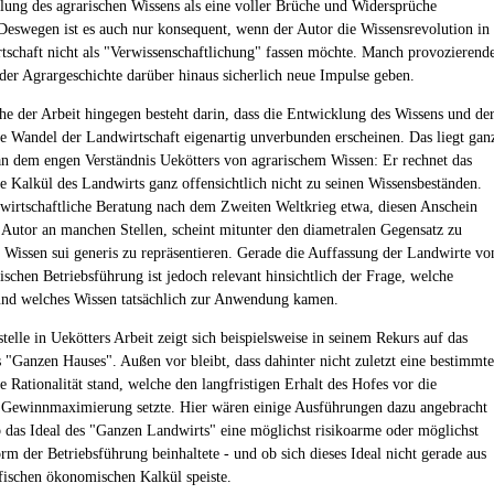
lung des agrarischen Wissens als eine voller Brüche und Widersprüche
 Deswegen ist es auch nur konsequent, wenn der Autor die Wissensrevolution in
tschaft nicht als "Verwissenschaftlichung" fassen möchte. Manch provozierend
der Agrargeschichte darüber hinaus sicherlich neue Impulse geben.
e der Arbeit hingegen besteht darin, dass die Entwicklung des Wissens und de
 Wandel der Landwirtschaft eigenartig unverbunden erscheinen. Das liegt gan
an dem engen Verständnis Uekötters von agrarischem Wissen: Er rechnet das
 Kalkül des Landwirts ganz offensichtlich nicht zu seinen Wissensbeständen.
swirtschaftliche Beratung nach dem Zweiten Weltkrieg etwa, diesen Anschein
 Autor an manchen Stellen, scheint mitunter den diametralen Gegensatz zu
 Wissen sui generis zu repräsentieren. Gerade die Auffassung der Landwirte vo
schen Betriebsführung ist jedoch relevant hinsichtlich der Frage, welche
nd welches Wissen tatsächlich zur Anwendung kamen.
telle in Uekötters Arbeit zeigt sich beispielsweise in seinem Rekurs auf das
 "Ganzen Hauses". Außen vor bleibt, dass dahinter nicht zuletzt eine bestimmte
 Rationalität stand, welche den langfristigen Erhalt des Hofes vor die
e Gewinnmaximierung setzte. Hier wären einige Ausführungen dazu angebracht
 das Ideal des "Ganzen Landwirts" eine möglichst risikoarme oder möglichst
rm der Betriebsführung beinhaltete - und ob sich dieses Ideal nicht gerade aus
fischen ökonomischen Kalkül speiste.