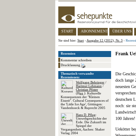
START
ABONNEMENT
ÜBER UNS
Sie sind hier:
Start
-
Ausgabe 12 (2012), Nr. 3
-
Rezensi
Frank Uek
Rezension
Kommentar schreiben
Druckfassung
Thematisch verwandte
Die Geschic
Rezensionen:
doch lange 
Wolfgang Behringer
/
Hartmut Lehmann
/
neuesten Ge
Christian Pfister
versprechen
(Hgg.): Kulturelle
Konsequenzen der "Kleinen
deutschen L
Eiszeit". Cultural Consequences of
the 'Little Ice Age', Göttingen:
noch: sie st
Vandenhoeck & Ruprecht 2005
Landwirtsch
Hans D. Pflug
:
100 Jahren!
Umweltgeschichte der
Erde. Die Zukunft im
Spiegel der
Uekötter be
Vergangenheit, Aachen: Shaker
Verlag 2004
Wissensgesc