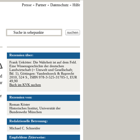
-
-
-
Presse
Partner
Datenschutz
Hilfe
Rezension über:
Frank Uekötter: Die Wahrheit ist auf dem Feld.
A
Eine Wissensgeschichte der deutschen
Landwirtschaft (= Umwelt und Gesellschaft;
Bd. 1), Göttingen: Vandenhoeck & Ruprecht
ld
2010, 524 S., ISBN 978-3-525-31705-1, EUR
49,90
ur
Buch im KVK suchen
n
er
Rezension von:
Roman Köster
Historisches Institut, Universität der
Bundeswehr München
Redaktionelle Betreuung:
Michael C. Schneider
Empfohlene Zitierweise: