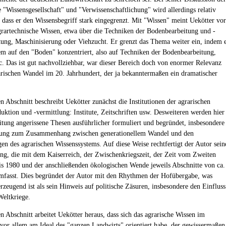
 "Wissensgesellschaft" und "Verwissenschaftlichung" wird allerdings relativ
r, dass er den Wissensbegriff stark eingegrenzt. Mit "Wissen" meint Uekötter vor
grartechnische Wissen, etwa über die Techniken der Bodenbearbeitung und -
tung, Maschinisierung oder Viehzucht. Er grenzt das Thema weiter ein, indem 
lem auf den "Boden" konzentriert, also auf Techniken der Bodenbearbeitung,
. Das ist gut nachvollziehbar, war dieser Bereich doch von enormer Relevanz
arischen Wandel im 20. Jahrhundert, der ja bekanntermaßen ein dramatischer
n Abschnitt beschreibt Uekötter zunächst die Institutionen der agrarischen
uktion und -vermittlung: Institute, Zeitschriften usw. Desweiteren werden hier
eitung angerissene Thesen ausführlicher formuliert und begründet, insbesondere
gung zum Zusammenhang zwischen generationellem Wandel und den
en des agrarischen Wissenssystems. Auf diese Weise rechtfertigt der Autor sein
ung, die mit dem Kaiserreich, der Zwischenkriegszeit, der Zeit vom Zweiten
is 1980 und der anschließenden ökologischen Wende jeweils Abschnitte von ca.
mfasst. Dies begründet der Autor mit den Rhythmen der Hofübergabe, was
rzeugend ist als sein Hinweis auf politische Zäsuren, insbesondere den Einfluss
Weltkriege.
n Abschnitt arbeitet Uekötter heraus, dass sich das agrarische Wissen im
 vor allem am Ideal des "ganzen Landwirts" orientiert habe, der gewissermaßen