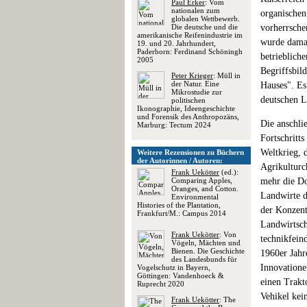
Paul Erker
: Vom
nationalen zum
organischen
globalen Wettbewerb.
Die deutsche und die
vorherrsche
amerikanische Reifenindustrie im
wurde damals
19. und 20. Jahrhundert,
Paderborn: Ferdinand Schöningh
betriebliche
2005
Begriffsbil
Peter Krieger
: Müll in
der Natur. Eine
Hauses". Es 
Mikrostudie zur
deutschen L
politischen
Ikonographie, Ideengeschichte
und Forensik des Anthropozäns,
Die anschli
Marburg: Tectum 2024
Fortschritt
Weltkrieg, 
Weitere Rezensionen zu Büchern
der Autorinnen / Autoren:
Agrikulturc
Frank Uekötter
(ed.):
Comparing Apples,
mehr die Do
Oranges, and Cotton.
Landwirte d
Environmental
Histories of the Plantation,
der Konzent
Frankfurt/M.: Campus 2014
Landwirtsch
Frank Uekötter
: Von
technikfein
Vögeln, Mächten und
Bienen. Die Geschichte
1960er Jahr
des Landesbunds für
Innovatione
Vogelschutz in Bayern,
Göttingen: Vandenhoeck &
einen Trakt
Ruprecht 2020
Vehikel kei
Frank Uekötter
: The