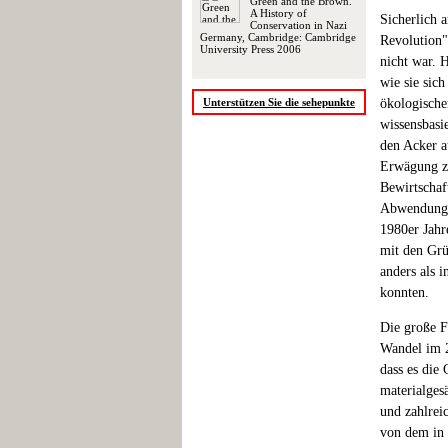
Green and the Brown.
A History of
Sicherlich a
Conservation in Nazi
Germany, Cambridge: Cambridge
Revolution"
University Press 2006
nicht war. 
wie sie sic
Unterstützen Sie die sehepunkte
ökologische
wissensbasi
den Acker a
Erwägung zu
Bewirtschaft
Abwendung v
1980er Jahr
mit den Grü
anders als 
konnten.
Die große Fr
Wandel im 2
dass es die
materialgesä
und zahlrei
von dem in 