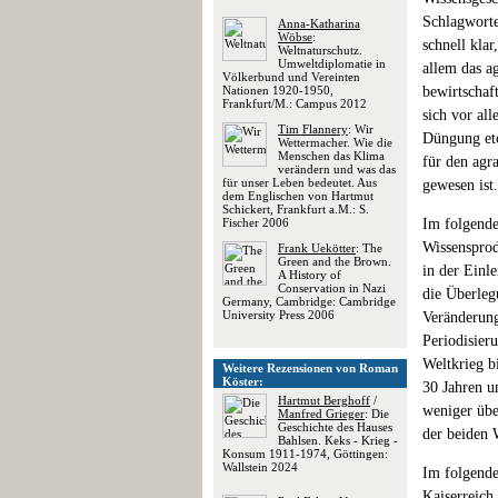
Schlagworte
Anna-Katharina
Wöbse
:
schnell kla
Weltnaturschutz.
Umweltdiplomatie in
allem das a
Völkerbund und Vereinten
Nationen 1920-1950,
bewirtschaf
Frankfurt/M.: Campus 2012
sich vor al
Tim Flannery
: Wir
Düngung etc
Wettermacher. Wie die
Menschen das Klima
für den agr
verändern und was das
für unser Leben bedeutet. Aus
gewesen ist.
dem Englischen von Hartmut
Schickert, Frankfurt a.M.: S.
Fischer 2006
Im folgende
Wissensprod
Frank Uekötter
: The
Green and the Brown.
in der Einl
A History of
Conservation in Nazi
die Überle
Germany, Cambridge: Cambridge
University Press 2006
Veränderung
Periodisier
Weltkrieg b
Weitere Rezensionen von Roman
Köster:
30 Jahren u
Hartmut Berghoff
/
weniger übe
Manfred Grieger
: Die
Geschichte des Hauses
der beiden 
Bahlsen. Keks - Krieg -
Konsum 1911-1974, Göttingen:
Wallstein 2024
Im folgende
Kaiserreich