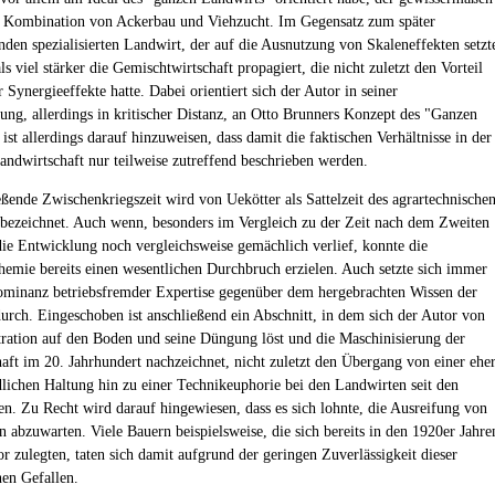
 Kombination von Ackerbau und Viehzucht. Im Gegensatz zum später
nden spezialisierten Landwirt, der auf die Ausnutzung von Skaleneffekten setzt
 viel stärker die Gemischtwirtschaft propagiert, die nicht zuletzt den Vorteil
r Synergieeffekte hatte. Dabei orientiert sich der Autor in seiner
dung, allerdings in kritischer Distanz, an Otto Brunners Konzept des "Ganzen
ist allerdings darauf hinzuweisen, dass damit die faktischen Verhältnisse in der
andwirtschaft nur teilweise zutreffend beschrieben werden.
eßende Zwischenkriegszeit wird von Uekötter als Sattelzeit des agrartechnische
s bezeichnet. Auch wenn, besonders im Vergleich zu der Zeit nach dem Zweiten
die Entwicklung noch vergleichsweise gemächlich verlief, konnte die
hemie bereits einen wesentlichen Durchbruch erzielen. Auch setzte sich immer
minanz betriebsfremder Expertise gegenüber dem hergebrachten Wissen der
urch. Eingeschoben ist anschließend ein Abschnitt, in dem sich der Autor von
ration auf den Boden und seine Düngung löst und die Maschinisierung der
aft im 20. Jahrhundert nachzeichnet, nicht zuletzt den Übergang von einer ehe
dlichen Haltung hin zu einer Technikeuphorie bei den Landwirten seit den
en. Zu Recht wird darauf hingewiesen, dass es sich lohnte, die Ausreifung von
n abzuwarten. Viele Bauern beispielsweise, die sich bereits in den 1920er Jahre
or zulegten, taten sich damit aufgrund der geringen Zuverlässigkeit dieser
nen Gefallen.