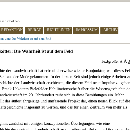
REDAKTION
BEIRAT
RICHTLINIEN
IMPRESSUM
ARCHIV
on von: Die Wahrheit ist auf dem Feld
ötter: Die Wahrheit ist auf dem Feld
A
Textgröße:
A
hte der Landwirtschaft hat erfreulicherweise wieder Konjunktur, war dieses Fe
Zeit aus der Mode gekommen. In der letzten Zeit sind jedoch einige Arbeiten z
schichte der Landwirtschaft erschienen, die diesem Feld neue Impulse zu gebe
. Frank Uekötters Bielefelder Habilitationsschrift über die Wissensgeschichte d
andwirtschaft im 20. Jahrhundert reiht sich in diese Bemühungen ein. Mehr
ellt das äußert ehrgeizige und umfassende Projekt dar, einen neuen Blick auf die
aftsgeschichte insgesamt zu werfen, und das für einen Zeitraum von mehr als
ginnt zunächst mit einigen konzeptionellen Überlegungen, wie eine
hichte der deutschen Landwirtschaft zu schreiben sei. Bei seiner Diskussion der