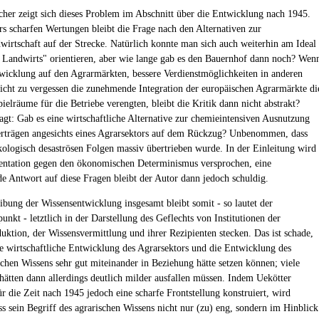
cher zeigt sich dieses Problem im Abschnitt über die Entwicklung nach 1945.
rs scharfen Wertungen bleibt die Frage nach den Alternativen zur
dwirtschaft auf der Strecke. Natürlich konnte man sich auch weiterhin am Ideal
 Landwirts" orientieren, aber wie lange gab es den Bauernhof dann noch? Wen
twicklung auf den Agrarmärkten, bessere Verdienstmöglichkeiten in anderen
icht zu vergessen die zunehmende Integration der europäischen Agrarmärkte di
ielräume für die Betriebe verengten, bleibt die Kritik dann nicht abstrakt?
agt: Gab es eine wirtschaftliche Alternative zur chemieintensiven Ausnutzung
rträgen angesichts eines Agrarsektors auf dem Rückzug? Unbenommen, dass
kologisch desaströsen Folgen massiv übertrieben wurde. In der Einleitung wird
ntation gegen den ökonomischen Determinismus versprochen, eine
de Antwort auf diese Fragen bleibt der Autor dann jedoch schuldig.
ibung der Wissensentwicklung insgesamt bleibt somit - so lautet der
unkt - letztlich in der Darstellung des Geflechts von Institutionen der
uktion, der Wissensvermittlung und ihrer Rezipienten stecken. Das ist schade,
e wirtschaftliche Entwicklung des Agrarsektors und die Entwicklung des
schen Wissens sehr gut miteinander in Beziehung hätte setzen können; viele
 hätten dann allerdings deutlich milder ausfallen müssen. Indem Uekötter
r die Zeit nach 1945 jedoch eine scharfe Frontstellung konstruiert, wird
ss sein Begriff des agrarischen Wissens nicht nur (zu) eng, sondern im Hinblick