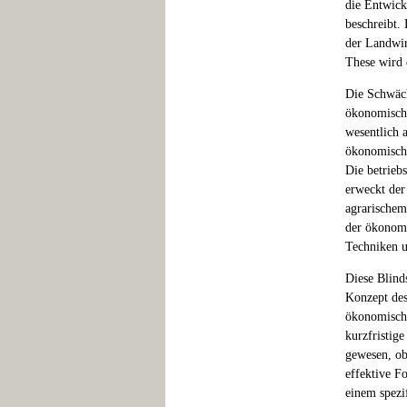
die Entwick
beschreibt.
der Landwir
These wird 
Die Schwäch
ökonomische
wesentlich 
ökonomische
Die betrieb
erweckt der
agrarischem
der ökonomi
Techniken u
Diese Blinds
Konzept des
ökonomische
kurzfristig
gewesen, ob
effektive Fo
einem spezi