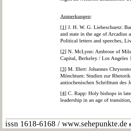
Anmerkungen
:
[
1
] J. H. W. G. Liebeschuetz: Ba
and state in the age of Arcadius
Political letters and speeches, L
[
2
] N. McLynn: Ambrose of Milan
Capital, Berkeley / Los Angeles 
[
3
] M. Illert: Johannes Chrysost
Mönchtum: Studien zur Rhetorik
antiochenischen Schrifttum des 
[
4
] C. Rapp: Holy bishops in late
leadership in an age of transitio
issn 1618-6168 / www.sehepunkte.de