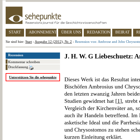
START
ABONNEMENT
ÜBER UNS
REDAKTION
BEIRAT
R
Sie sind hier:
Start
-
Ausgabe 12 (2012), Nr. 2
-
Rezension von: Ambrose and John Chrysost
J. H. W. G Liebeschuetz:
Rezension
Kommentar schreiben
Druckfassung
Unterstützen Sie die sehepunkte
Dieses Werk ist das Resultat int
Bischöfen Ambrosius und Chrys
den letzten zwanzig Jahren beiden
Studien gewidmet hat [
1
], streb
Vergleich der Kirchenväter an, so
auch ihr Handeln betreffend. Im 
asketische Ideal und die Parrhes
und Chrysostomos zu stehen sche
kurzen Einleitung erklärt.