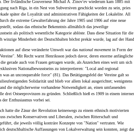
n. Der livländische Gouverneur Michail A. Zinov'ev wiederum kam 1885 mit
gung nach Riga, in ein Nest von Subversiven geschickt worden zu sein, pries
kade später die Loyalität und administrativen Fähigkeiten der Lokalelite. All
durch die extreme Gewalterfahrung der Jahre 1905 und 1906 auf eine neue
stellt, sodass das ethnische Bekenntnis allmählich das jeweilige
stsein als politisch wesentliche Kategorie ablöste. Dass diese Situation für die
h winzige Minderheit der Deutschbalten höchst prekär wurde, lag auf der Hand
aktionen auf diese veränderte Umwelt war das
national movement
in Form der
Vereine". Mit Recht warnt Henriksson jedoch davor, deren enorme anfängliche
, die gerade auch von Frauen getragen wurde, als Anzeichen eines weit um sich
exklusiven Nationalbewusstseins zu interpretieren: "Local and regional
sm was an unconquerable force" (81). Das Betätigungsfeld der Vereine galt so
ilieufestigenden Solidarität und blieb vor allem lokal ausgerichtet; wenigstens
and die möglicherweise vorhandene Notwendigkeit an, einen umfassenden
alle drei Ostseeprovinzen zu gründen. Schließlich hieß es 1909 in einem interne
s der Enthusiasmus vorbei sei.
sch hatte die Zäsur der Revolution keineswegs zu einem ethnisch motivierten
luss zwischen Konservativen und Liberalen, zwischen Ritterschaft und
eführt, die jeweils völlig konträre Konzepte von "Nation" vertraten. Wie
lich deutschbaltische Auffassungen von Lokalverwaltung sein konnten, zeigt da