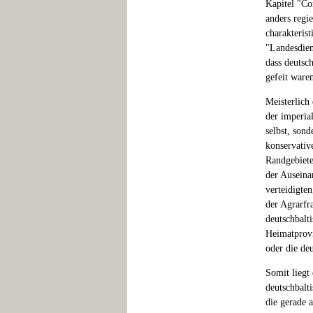
Kapitel "Co
anders regie
charakterist
"Landesdien
dass deutsc
gefeit ware
Meisterlich
der imperia
selbst, son
konservativ
Randgebiete
der Auseina
verteidigten
der Agrarfr
deutschbalti
Heimatprovin
oder die de
Somit liegt
deutschbalt
die gerade 