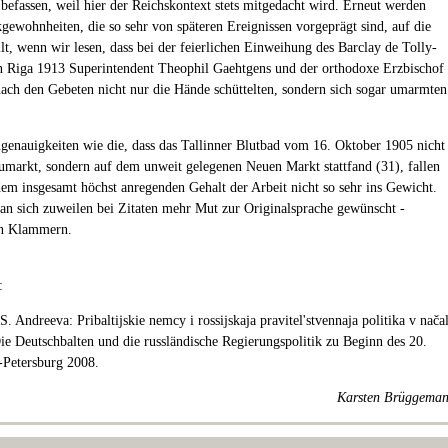
 befassen, weil hier der Reichskontext stets mitgedacht wird. Erneut werden
gewohnheiten, die so sehr von späteren Ereignissen vorgeprägt sind, auf die
llt, wenn wir lesen, dass bei der feierlichen Einweihung des Barclay de Tolly-
 Riga 1913 Superintendent Theophil Gaehtgens und der orthodoxe Erzbischof
nach den Gebeten nicht nur die Hände schüttelten, sondern sich sogar umarmten
genauigkeiten wie die, dass das Tallinner Blutbad vom 16. Oktober 1905 nicht
markt, sondern auf dem unweit gelegenen Neuen Markt stattfand (31), fallen
em insgesamt höchst anregenden Gehalt der Arbeit nicht so sehr ins Gewicht.
an sich zuweilen bei Zitaten mehr Mut zur Originalsprache gewünscht -
in Klammern.
:
 S. Andreeva: Pribaltijskie nemcy i rossijskaja pravitel'stvennaja politika v nača
e Deutschbalten und die russländische Regierungspolitik zu Beginn des 20.
t-Petersburg 2008.
Karsten Brüggema