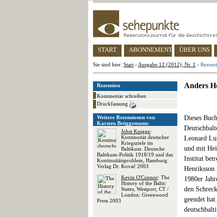
START
ABONNEMENT
ÜBER UNS
Sie sind hier:
Start
-
Ausgabe 12 (2012), Nr. 1
-
Rezensi
Anders He
Rezension
Kommentar schreiben
Druckfassung
Weitere Rezensionen von
Dieses Buch
Karsten Brüggemann:
Deutschbalt
Jobst Knigge
:
Kontinuität deutscher
Leonard Lun
Kriegsziele im
und mit He
Baltikum. Deutsche
Baltikum-Politik 1918/19 und das
Institut bet
Kontinuitätsproblem, Hamburg:
Verlag Dr. Kovač 2003
Henriksson i
Kevin O'Connor
: The
1980er Jah
History of the Baltic
den Schreck
States, Westport, CT /
London: Greenwood
geendet hat
Press 2003
deutschbalt