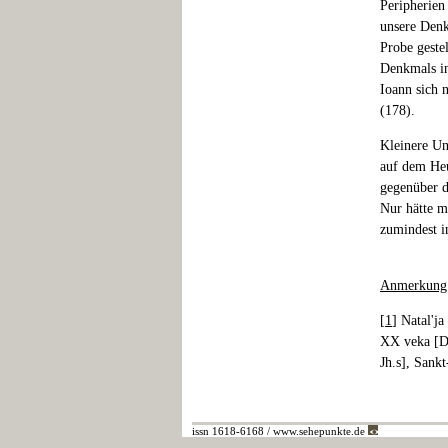
Peripherien
unsere Denk
Probe geste
Denkmals in
Ioann sich 
(178).
Kleinere Un
auf dem Heu
gegenüber d
Nur hätte m
zumindest 
Anmerkung
[
1
] Natal'ja
XX veka [Di
Jh.s], Sank
issn 1618-6168 / www.sehepunkte.de