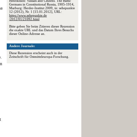
Henriksson: Vassals and Citizens. The Baltic
Germans in Constitutional Russia, 1905-1914,
ma
Marburg: Herder-Institut 2009, in: sehepunkte
12 (2012), Nr. 1 [15.01.2012], URL:
https://www.sehepunkte.de
/2012/01/21092.html
Bitte geben Sie beim Zitieren dieser Rezension
die exakte URL und das Datum Ihres Besuchs
dieser Online-Adresse an.
Andere Journale:
Diese Rezension erscheint auch in der
Zeitschrift für Ostmitteleuropa-Forschung.
e.
on
t