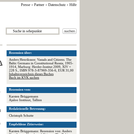
-
-
-
Presse
Partner
Datenschutz
Hilfe
Rezension über:
Anders Henriksson: Vassals and Citizens. The
A
Baltic Germans in Constitutional Russia, 1905-
1914, Marburg: Herder-Institut 2009, XIV +
228 S., ISBN 978-3-87969-356-6, EUR 31,00
Inhaltsverzeichnis dieses Buches
Buch im KVK suchen
Rezension von:
-
Karsten Brüggemann
Ajaloo Instituut, Tallinn
Redaktionelle Betreuung:
t
Christoph Schutte
s
Empfohlene Zitierweise:
Karsten Brüggemann: Rezension von: Anders