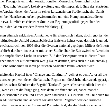
iner Protagonisten in der konstitutionellen Monarchie. Gesellschaftliches
 "Deutsche Vereine", Lokalverwaltung und die imperiale Bühne der Staatsdu
die Aspekte, denen der Autor in seiner konzentrierten Studie nachgeht. Damit
sich bei Henrikssons Arbeit gewissermaßen um eine Komplementärstudie zu
dreevas kürzlich erschienener Studie zur Regierungspolitik gegenüber den
en in den Jahren vor dem Ersten Weltkrieg [
1
].
sen ethnisch exklusiven Ansatz heute für altmodisch halten, doch ignoriert der
ultinationale Umfeld deutschbaltischer Existenz keineswegs, das sich ja gerade
waltausbruch von 1905 über die diversen national geprägten Milieus definiert
schließt darüber hinaus aber mit seiner Studie über die Zeit zwischen Revoluti
ine empfindliche Lücke in unserem Bild der Ostseeprovinzen in dieser Phase.
chen macht er auf erfreulich wenig Raum deutlich, dass auch die zahlenmäßig
eutsche Minderheit in ihren politischen Ansichten kaum kohärent war.
nleitenden Kapitel über "Change and Continuity" gelingt es dem Autor all die
n aufzuzeigen, von denen die baltische Region um die Jahrhundertwende geprägt
d deutschen Schülern der Begriff "Kurland" ganz selbstverständlich über die
 wenn es um die Frage ging, was denn ihr Vaterland sei, sahen manche
Deutschbalten Esten und Letten ganz natürlich als "Deutsche" an - nur eben mi
en Muttersprache und anderem sozialen Status. Zugleich war der russische
rritiert, wenn er an der Ostsee auf Polizisten traf, die die Staatssprache nicht