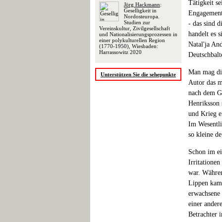
Tätigkeit se
Jörg Hackmann
:
Geselligkeit in
Engagement,
Nordosteuropa.
Studien zur
- das sind 
Vereinskultur, Zivilgesellschaft
handelt es 
und Nationalisierungsprozessen in
einer polykulturellen Region
Natal'ja An
(1770-1950), Wiesbaden:
Harrassowitz 2020
Deutschbalt
Man mag die
Unterstützen Sie die sehepunkte
Autor das m
nach dem Ge
Henriksson 
und Krieg e
Im Wesentli
so kleine d
Schon im ei
Irritatione
war. Währen
Lippen kam,
erwachsene 
einer ander
Betrachter i