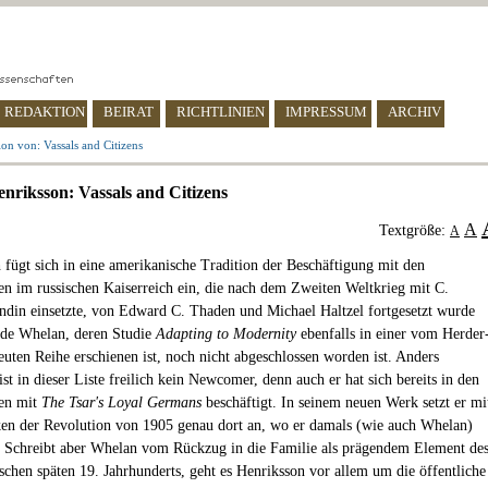
REDAKTION
BEIRAT
RICHTLINIEN
IMPRESSUM
ARCHIV
on von: Vassals and Citizens
nriksson: Vassals and Citizens
A
Textgröße:
A
 fügt sich in eine amerikanische Tradition der Beschäftigung mit den
en im russischen Kaiserreich ein, die nach dem Zweiten Weltkrieg mit C.
din einsetzte, von Edward C. Thaden und Michael Haltzel fortgesetzt wurde
ide Whelan, deren Studie
Adapting to Modernity
ebenfalls in einer vom Herder
reuten Reihe erschienen ist, noch nicht abgeschlossen worden ist. Anders
st in dieser Liste freilich kein Newcomer, denn auch er hat sich bereits in den
ren mit
The Tsar's Loyal Germans
beschäftigt. In seinem neuen Werk setzt er mi
en der Revolution von 1905 genau dort an, wo er damals (wie auch Whelan)
. Schreibt aber Whelan vom Rückzug in die Familie als prägendem Element de
ischen späten 19. Jahrhunderts, geht es Henriksson vor allem um die öffentliche