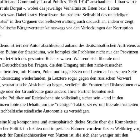
nflict and Community: Local Politics, 1906-1914" anschaulich - Libau wurde
rt als Dorpat -, wobei das jeweilige Verhältnis zu Esten bzw. Letten
isch war. Dabei kratzt Henriksson das tradierte Selbstbild des untadeligen
stes" in den Organen der Selbstverwaltung auch dadurch an, indem er zeigt,
hbaltische Bürgervertreter keineswegs vor den Verlockungen der Korruption
n.
 demonstriert der Autor abschließend anhand des deutschbaltischen Auftretens a
len Bühne der Staatsduma, wie komplex die Probleme nicht nur der Provinzen
dern letztlich des gesamten Reiches waren. Während sich liberale und
e Deutschbalten bei Fragen, die den Umgang mit den nicht-russischen
n betrafen, mit Finnen, Polen und sogar Esten und Letten auf derselben Seite
ndersetzung wiederfanden, ja Letztere sogar gegen den russischen Vorwurf
, separatistische Absichten zu hegen, verliefen die Fronten bei Diskussionen et
age oder der Grundrechte ganz anders. Ihrer Partner konnten sich
sche Politiker auf Reichsebene nie vollständig sicher sein - und in den
zen tobte die Debatte um die "richtige" Taktik, sei es, um liberale Freiheiten
utschbaltische ständische Autonomie zu verteidigen.
 eine klug komponierte und atmosphärisch dichte Studie über die Komplexität
ischer Politik im lokalen und imperialen Rahmen vor dem Ersten Weltkrieg vor
auch für Russlandhistoriker von Nutzen ist, die sich eher weniger mit den