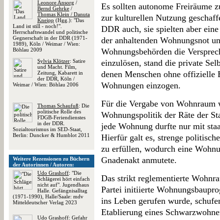
Leonore Ansorg
/
Es sollten autonome Freiräume 
Bernd Gehrke
/
Thomas Klein / Danuta
zur kulturellen Nutzung geschaff
Kneipp
(Hgg.): "Das
Land ist still - noch!".
DDR auch, sie spielten aber eine
Herrschaftswandel und politische
Gegnerschaft in der DDR (1971-
der anhaltenden Wohnungsnot und
1989), Köln / Weimar / Wien:
Böhlau 2009
Wohnungsbehörden die Versprech
Sylvia Klötzer
: Satire
einzulösen, stand die private Selb
und Macht. Film,
denen Menschen ohne offizielle B
Zeitung, Kabarett in
der DDR, Köln /
Wohnungen einzogen.
Weimar / Wien: Böhlau 2006
Für die Vergabe von Wohnraum w
Thomas Schaufuß
: Die
politische Rolle des
Wohnungspolitik der Räte der St
FDGB-Feriendienstes
in der DDR.
jede Wohnung durfte nur mit sta
Sozialtourismus im SED-Staat,
Berlin: Duncker & Humblot 2011
Hierfür galt es, strenge politisc
zu erfüllen, wodurch eine Wohnu
Gnadenakt anmutete.
Weitere Rezensionen zu Büchern
der Autorinnen / Autoren:
Udo Grashoff
: "Die
Das strikt reglementierte Wohn
Schlägerei hört einfach
nicht auf". Jugendhaus
Partei initiierte Wohnungsbaupr
Halle. Gefängnisalltag
(1971-1990), Halle/Saale: mdv
ins Leben gerufen wurde, schufen
Mitteldeutscher Verlag 2023
Etablierung eines Schwarzwohne
Udo Grashoff
: Gefahr