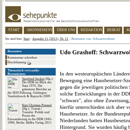
START
ABONNEMENT
ÜBER UNS
REDAKTION
BEIRAT
R
Sie sind hier:
Start
-
Ausgabe 11 (2011), Nr. 11
-
Rezension von: Schwarzwohnen
Udo Grashoff: Schwarzwo
Rezension
Kommentar schreiben
Druckfassung
Thematisch verwandte
In den westeuropäischen Ländern 
Rezensionen:
Siegfried Suckut
(Hg.):
Bewegung eine Hausbesetzer-Szen
Die DDR im Blick der
Stasi 1976. Die
gegen die jeweiligen politischen
geheimen Berichte an
die SED-Führung, Göttingen:
solche Entwicklungen in der DD
Vandenhoeck & Ruprecht 2009
"schwarz", also ohne Zuweisung
Kim Christian Priemel
hierfür unterschieden sich aber 
(Hg.): Transit /
Transfer. Politik und
Hausbesetzer. In der Bundesrepu
Praxis der
Einwanderung in die DDR 1945-
Niederlanden hatten Hausbesetzu
1990, Berlin: BeBra Verlag 2011
Hintergrund. Sie wurden häufig b