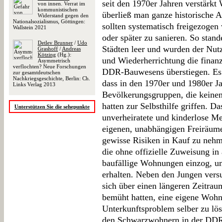
seit den 1970er Jahren verstärk
von innen. Verrat im
kommunistischen
überließ man ganze historische A
Widerstand gegen den
Nationalsozialismus, Göttingen:
sollten systematisch freigezogen
Wallstein 2021
oder später zu sanieren. So stan
Detlev Brunner
/
Udo
Städten leer und wurden der Nut
Grashoff
/
Andreas
Kötzing
(Hg.):
und Wiederherrichtung die finanz
Asymmetrisch
verflochten? Neue Forschungen
DDR-Bauwesens überstiegen. Es e
zur gesamtdeutschen
Nachkriegsgeschichte, Berlin: Ch.
dass in den 1970er und 1980er J
Links Verlag 2013
Bevölkerungsgruppen, die keine
hatten zur Selbsthilfe griffen. Da
Unterstützen Sie die sehepunkte
unverheiratete und kinderlose Me
eigenen, unabhängigen Freiräume
gewisse Risiken in Kauf zu neh
die ohne offizielle Zuweisung in 
baufällige Wohnungen einzog, 
erhalten. Neben den Jungen vers
sich über einen längeren Zeitrau
bemüht hatten, eine eigene Wohnu
Unterkunftsproblem selber zu lös
den Schwarzwohnern in der DDR 