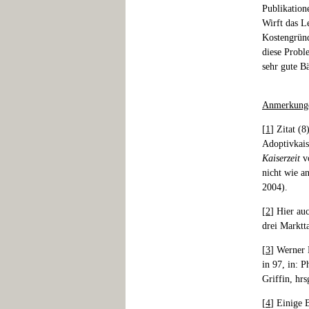
Publikation
Wirft das L
Kostengründ
diese Probl
sehr gute B
Anmerkung
[
1
] Zitat (8
Adoptivkais
Kaiserzeit
vo
nicht wie a
2004).
[
2
] Hier au
drei Marktt
[
3
] Werner 
in 97, in: 
Griffin, hrs
[
4
] Einige 