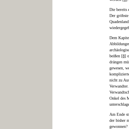
Die bereits
Der gröbste
Quadenland,
wiedergegeb
Dem Kapitel
Abbildungen
archäologis
beißen [
8
] 
drängen mü
gewesen, w
kompliziert
nicht zu Au
Verwandter.
Verwandtsch
Onkel des M
unterschlag
Am Ende ste
der bisher 
gewonnen? F