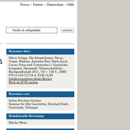
-
-
-
Presse
Partner
Datenschutz
Hilfe
Rezension über:
Oliver Schipp: Die Adoptivkaiser. Nerva,
A
Trajan, Hadrian, Antonius Pius, Mark Aurel,
Lucius Verus und Commodus (= Geschichte
kompakt), Darmstadt: Wissenschaftliche
Buchgesellschaft 2011, VII + 136 S., ISBN
978-3-534-21724-3, EUR 14,90
Inhaltsverzeichnis dieses Buches
Buch im KVK suchen
Rezension von:
Stefan Priwitzer-Greiner
Seminar für Alte Geschichte, Eberhard Karls
Universität, Tübingen
Redaktionelle Betreuung:
Mischa Meier