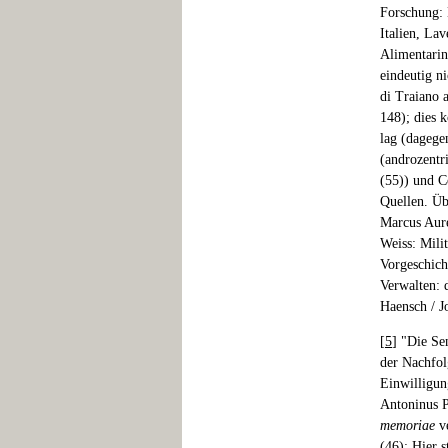
Forschung: 
Italien, Lav
Alimentarin
eindeutig ni
di Traiano 
148); dies 
lag (dagege
(androzentr
(55)) und C
Quellen. Üb
Marcus Aure
Weiss: Mili
Vorgeschich
Verwalten: 
Haensch / J
[
5
] "Die Se
der Nachfolg
Einwilligun
Antoninus P
memoriae
ve
(46): Hier s