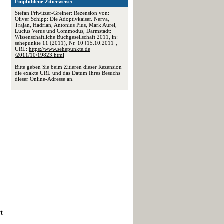
Empfohlene Zitierweise:
Stefan Priwitzer-Greiner: Rezension von:
Oliver Schipp: Die Adoptivkaiser. Nerva,
Trajan, Hadrian, Antonius Pius, Mark Aurel,
Lucius Verus und Commodus, Darmstadt:
Wissenschaftliche Buchgesellschaft 2011, in:
sehepunkte 11 (2011), Nr. 10 [15.10.2011],
URL:
https://www.sehepunkte.de
/2011/10/19823.html
Bitte geben Sie beim Zitieren dieser Rezension
die exakte URL und das Datum Ihres Besuchs
dieser Online-Adresse an.
]
,
rt