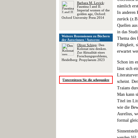
Barbara M. Levick
:
nämlich ers
Faustina I and II.
Imperial women of the
In anderen 
golden age, Oxford:
Oxford University Press 2014
zurück (z.B
Quellen aus
in das Stud
Weitere Rezensionen zu Büchern
Thema des B
der Autorinnen / Autoren:
Fähigkeit, 
Oliver Schipp
: Den
Kolonat neu denken.
erwartet we
Zur Aktualität eines
Forschungsproblems,
Heidelberg: Propylaeum 2023
Schon im er
lässt sich 
Literaturve
Unterstützen Sie die sehepunkte
scheint. De
Traians dur
Man kann si
Titel im Lit
wie die Bew
Aurelius, w
formal glei
Sinnentstel
werden [
6
]