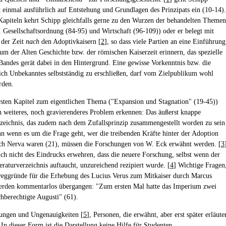
t einmal ausführlich auf Entstehung und Grundlagen des Prinzipats ein (10-14).
Kapiteln kehrt Schipp gleichfalls gerne zu den Wurzen der behandelten Themen
. Gesellschaftsordnung (84-95) und Wirtschaft (96-109)) oder er belegt mit
 der Zeit
nach
den Adoptivkaisern [
2
], so dass viele Partien an eine Einführung
ium der Alten Geschichte bzw. der römischen Kaiserzeit erinnern, das spezielle
andes gerät dabei in den Hintergrund. Eine gewisse Vorkenntnis bzw. die
sich Unbekanntes selbstständig zu erschließen, darf vom Zielpublikum wohl
rden.
sten Kapitel zum eigentlichen Thema ("Expansion und Stagnation" (19-45))
ein weiteres, noch gravierenderes Problem erkennen: Das äußerst knappe
rzeichnis, das zudem nach dem Zufallsprinzip zusammengestellt worden zu sein
nn wenn es um die Frage geht, wer die treibenden Kräfte hinter der Adoption
ch Nerva waren (21), müssen die Forschungen von W. Eck erwähnt werden. [
3
ch nicht des Eindrucks erwehren, dass die neuere Forschung, selbst wenn der
eraturverzeichnis auftaucht, unzureichend rezipiert wurde. [
4
] Wichtige Fragen
eggründe für die Erhebung des Lucius Verus zum Mitkaiser durch Marcus
erden kommentarlos übergangen: "Zum ersten Mal hatte das Imperium zwei
chberechtigte Augusti" (61).
lungen und Ungenauigkeiten [
5
], Personen, die erwähnt, aber erst später erläute
: In dieser Form ist die Darstellung keine Hilfe für Studenten.