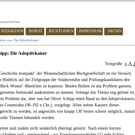
REDAKTION
BEIRAT
RICHTLINIEN
IMPRESSUM
ARCHIV
sion von: Die Adoptivkaiser
hipp: Die Adoptivkaiser
A
Textgröße:
A
Geschichte kompakt" der Wissenschaftlichen Buchgesellschaft ist ein Versuch,
n Hinblick auf die Zielgruppe der Studierenden und Prüfungskandidaten den
"Beck Wissen"-Bändchen zu kopieren. Beiden Reihen ist das Problem gemein,
egrenzten Seitenzahl auskommen zu müssen. Solange das Thema eng gefasst ist,
 kein Problem dar, aber nun hat Oliver Schipp einen Band zu den Adoptivkaisern,
is Commodus (96-192 n.Chr.), vorgelegt. Allen sieben Kaisern dieses
gerecht zu werden, ist angesichts von knapp 130 Seiten schwer möglich, zumal
urelle Themen behandelt werden.
eiten sind zudem nicht sonderlich überlegt genutzt. Nach einem kurzen
u Quellen und - enttäuschend - zur Forschungsgeschichte [
1
] geht Schipp