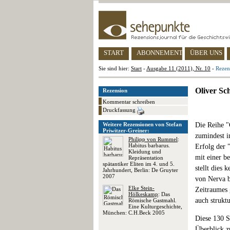
START
ABONNEMENT
ÜBER UNS
Sie sind hier:
Start
-
Ausgabe 11 (2011), Nr. 10
-
Rezen
Oliver Sc
Rezension
Kommentar schreiben
Druckfassung
Weitere Rezensionen von Stefan
Die Reihe "
Priwitzer-Greiner:
zumindest i
Philipp von Rummel
:
Habitus barbarus.
Erfolg der 
Kleidung und
mit einer b
Repräsentation
spätantiker Eliten im 4. und 5.
stellt dies
Jahrhundert, Berlin: De Gruyter
2007
von Nerva b
Elke Stein-
Zeitraumes 
Hölkeskamp
: Das
auch strukt
Römische Gastmahl.
Eine Kulturgeschichte,
München: C.H.Beck 2005
Diese 130 S
Überblick z