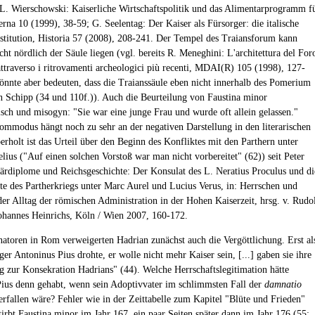
L. Wierschowski: Kaiserliche Wirtschaftspolitik und das Alimentarprogramm f
erna 10 (1999), 38-59; G. Seelentag: Der Kaiser als Fürsorger: die italische
stitution, Historia 57 (2008), 208-241. Der Tempel des Traiansforum kann
cht nördlich der Säule liegen (vgl. bereits R. Meneghini: L'architettura del For
attraverso i ritrovamenti archeologici più recenti, MDAI(R) 105 (1998), 127-
könnte aber bedeuten, dass die Traianssäule eben nicht innerhalb des Pomerium
n Schipp (34 und 110f.)). Auch die Beurteilung von Faustina minor
isch und misogyn: "Sie war eine junge Frau und wurde oft allein gelassen."
ommodus hängt noch zu sehr an der negativen Darstellung in den literarischen
erholt ist das Urteil über den Beginn des Konfliktes mit den Parthern unter
lius ("Auf einen solchen Vorstoß war man nicht vorbereitet" (62)) seit Peter
tärdiplome und Reichsgeschichte: Der Konsulat des L. Neratius Proculus und di
te des Partherkriegs unter Marc Aurel und Lucius Verus, in: Herrschen und
der Alltag der römischen Administration in der Hohen Kaiserzeit, hrsg. v. Rudo
ohannes Heinrichs, Köln / Wien 2007, 160-172.
natoren in Rom verweigerten Hadrian zunächst auch die Vergöttlichung. Erst al
er Antoninus Pius drohte, er wolle nicht mehr Kaiser sein, [...] gaben sie ihre
g zur Konsekration Hadrians" (44). Welche Herrschaftslegitimation hätte
ius denn gehabt, wenn sein Adoptivvater im schlimmsten Fall der
damnatio
rfallen wäre? Fehler wie in der Zeittabelle zum Kapitel "Blüte und Frieden"
tirbt Faustina minor im Jahr 167, ein paar Seiten später dann im Jahr 176 (55;