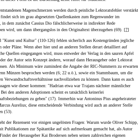
 entstandenen Magenschmerzen werden durch peinliche Lektoratsfehler verstärkt
 findet sich im grau abgesetzten Quellenkasten zum Regenwunder im
 in dem zunächst Cassius Dio fälschlicherweise in indirekter Rede
en wird, um dann übergangslos in den Originaltext überzugehen (69). [
7
]
 "Kunst und Kultur" (110-126) fehlen sicherlich aus Kostengründen jegliche
 oder Pläne. Wenn aber hier und an anderen Stellen derart detailliert auf
che Quellen eingegangen wird, muss entweder der Verlag in den sauren Apfel
oder der Autor sein Konzept ändern, worauf dann Herausgeber oder Lektorat
ssen. Als Minimum wäre zumindest die Angabe der RIC-Nummern zu erwarten
enn Münzen besprochen werden (6; 22 u.ö.), sowie ein Stammbaum, um die
en Verwandtschaftsverhältnisse nachvollziehen zu können. Dann kann es auch
ssagen wie dieser kommen: "Hadrian etwa war Trajans nächster männlicher
 Bei den anderen Adoptionen scheint es tatsächlich keinerlei
aftsbeziehungen zu geben" (17). Immerhin war Antoninus Pius angeheirateter
arcus Aurelius; diese entscheidende Verbindung wird auch an anderer Stelle
en (53).
ht der Rezensent vor einigen ungelösten Fragen: Warum wurde Oliver Schipp,
mit Publikationen zur Spätantike auf sich aufmerksam gemacht hat, als Autor
indet der Herausgeber Kai Brodersen neben seinen zahlreichen eigenen