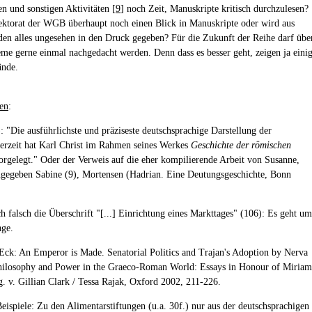
en und sonstigen Aktivitäten [
9
] noch Zeit, Manuskripte kritisch durchzulesen?
ektorat der WGB überhaupt noch einen Blick in Manuskripte oder wird aus
en alles ungesehen in den Druck gegeben? Für die Zukunft der Reihe darf übe
eme gerne einmal nachgedacht werden. Denn dass es besser geht, zeigen ja eini
ände.
en
:
): "Die ausführlichste und präziseste deutschsprachige Darstellung der
erzeit hat Karl Christ im Rahmen seines Werkes
Geschichte der römischen
rgelegt." Oder der Verweis auf die eher kompilierende Arbeit von Susanne,
ngegeben Sabine (9), Mortensen (Hadrian. Eine Deutungsgeschichte, Bonn
ch falsch die Überschrift "[...] Einrichtung eines Markttages" (106): Es geht um
age.
Eck: An Emperor is Made. Senatorial Politics and Trajan's Adoption by Nerva
Philosophy and Power in the Graeco-Roman World: Essays in Honour of Miriam
g. v. Gillian Clark / Tessa Rajak, Oxford 2002, 211-226.
Beispiele: Zu den Alimentarstiftungen (u.a. 30f.) nur aus der deutschsprachigen