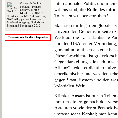
internationaler Politik und in ei
Christoph Becker-
Schaum
/
Philipp
willens sind, die Rolle des infor
Gassert
/
Martin
Klimke
u.a. (Hgg.):
Touristen zu überschreiben?
"Entrüstet Euch!". Nuklearkrise,
NATO-Doppelbeschluss und
Friedensbewegung, Paderborn:
Statt sich im Irrgarten globaler 
Ferdinand Schöningh 2012
universellen Gemeinsamkeiten zu
Werk auf die transatlantische Pa
Unterstützen Sie die sehepunkte
und den USA, einer Verbindung,
gemeinhin politisch als eine bes
Diese Geschichte ist gut erforscht
Gegendarstellung, die sich in sei
Allianz" bedeutet die alternativ
amerikanischer und westdeutsc
gegen Staat, System und den wes
kolonialen Welt.
Klimkes Ansatz ist nur in Teilen
ihm um die Frage nach den versc
Akteuren sowie deren Perspekti
umfasst sechs Kapitel; man kann