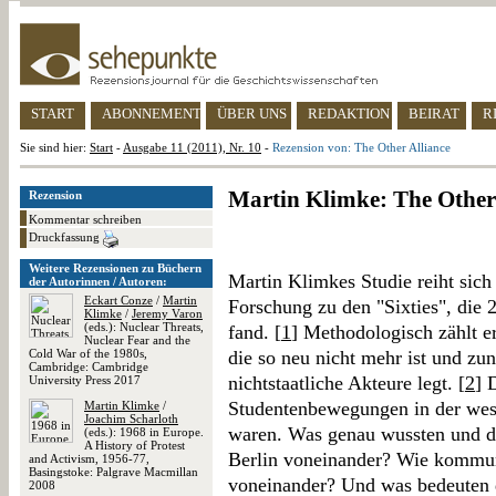
START
ABONNEMENT
ÜBER UNS
REDAKTION
BEIRAT
R
Sie sind hier:
Start
-
Ausgabe 11 (2011), Nr. 10
-
Rezension von: The Other Alliance
Martin Klimke: The Other
Rezension
Kommentar schreiben
Druckfassung
Weitere Rezensionen zu Büchern
Martin Klimkes Studie reiht sich 
der Autorinnen / Autoren:
Eckart Conze
/
Martin
Forschung zu den "Sixties", die 
Klimke
/
Jeremy Varon
(eds.): Nuclear Threats,
fand. [
1
] Methodologisch zählt er
Nuclear Fear and the
Cold War of the 1980s,
die so neu nicht mehr ist und z
Cambridge: Cambridge
nichtstaatliche Akteure legt. [
2
] 
University Press 2017
Studentenbewegungen in der west
Martin Klimke
/
Joachim Scharloth
waren. Was genau wussten und da
(eds.): 1968 in Europe.
A History of Protest
Berlin voneinander? Wie kommuni
and Activism, 1956-77,
Basingstoke: Palgrave Macmillan
voneinander? Und was bedeuten 
2008