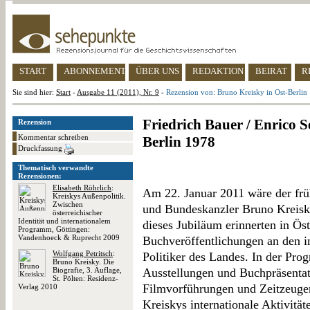
START
ABONNEMENT
ÜBER UNS
REDAKTION
BEIRAT
R
Sie sind hier:
Start
-
Ausgabe 11 (2011), Nr. 9
-
Rezension von: Bruno Kreisky in Ost-Berlin
Friedrich Bauer / Enrico 
Rezension
Kommentar schreiben
Berlin 1978
Druckfassung
Thematisch verwandte
Rezensionen:
Elisabeth Röhrlich
:
Am 22. Januar 2011 wäre der frü
Kreiskys Außenpolitik.
Zwischen
und Bundeskanzler Bruno Kreisk
österreichischer
Identität und internationalem
dieses Jubiläum erinnerten in Ös
Programm, Göttingen:
Vandenhoeck & Ruprecht 2009
Buchveröffentlichungen an den i
Wolfgang Petritsch
:
Politiker des Landes. In der Pr
Bruno Kreisky. Die
Biografie, 3. Auflage,
Ausstellungen und Buchpräsenta
St. Pölten: Residenz-
Filmvorführungen und Zeitzeugen
Verlag 2010
Kreiskys internationale Aktivitä