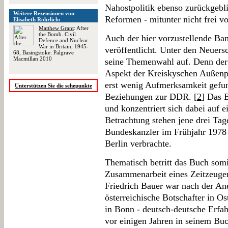
Nahostpolitik ebenso zurückgebli
Weitere Rezensionen von
Reformen - mitunter nicht frei v
Elisabeth Röhrlich:
Matthew Grant
: After
the Bomb. Civil
Auch der hier vorzustellende Ban
Defence and Nuclear
War in Britain, 1945-
veröffentlicht. Unter den Neuers
68, Basingstoke: Palgrave
Macmillan 2010
seine Themenwahl auf. Denn der 
Aspekt der Kreiskyschen Außenpo
erst wenig Aufmerksamkeit gefun
Unterstützen Sie die sehepunkte
Beziehungen zur DDR. [
2
] Das 
und konzentriert sich dabei auf 
Betrachtung stehen jene drei Tage
Bundeskanzler im Frühjahr 1978 
Berlin verbrachte.
Thematisch betritt das Buch somi
Zusammenarbeit eines Zeitzeugen 
Friedrich Bauer war nach der A
österreichische Botschafter in Os
in Bonn - deutsch-deutsche Erfah
vor einigen Jahren in seinem Buc