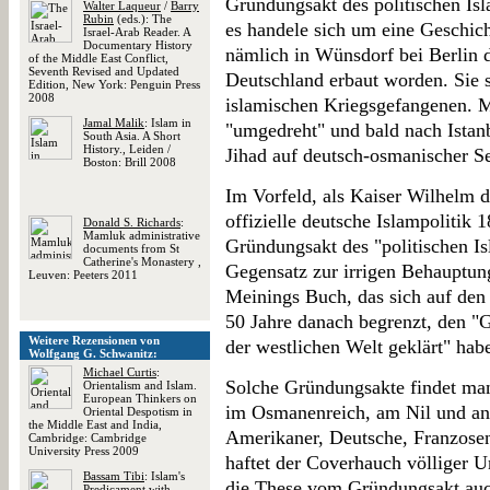
Gründungsakt des politischen Is
Walter Laqueur
/
Barry
Rubin
(eds.): The
es handele sich um eine Geschich
Israel-Arab Reader. A
Documentary History
nämlich in Wünsdorf bei Berlin d
of the Middle East Conflict,
Seventh Revised and Updated
Deutschland erbaut worden. Sie s
Edition, New York: Penguin Press
2008
islamischen Kriegsgefangenen. 
Jamal Malik
: Islam in
"umgedreht" und bald nach Istanb
South Asia. A Short
History., Leiden /
Jihad auf deutsch-osmanischer Se
Boston: Brill 2008
Im Vorfeld, als Kaiser Wilhelm d
offizielle deutsche Islampolitik 
Donald S. Richards
:
Mamluk administrative
Gründungsakt des "politischen I
documents from St
Catherine's Monastery ,
Gegensatz zur irrigen Behauptu
Leuven: Peeters 2011
Meinings Buch, das sich auf de
50 Jahre danach begrenzt, den "G
Weitere Rezensionen von
der westlichen Welt geklärt" hab
Wolfgang G. Schwanitz:
Michael Curtis
:
Solche Gründungsakte findet ma
Orientalism and Islam.
European Thinkers on
im Osmanenreich, am Nil und an 
Oriental Despotism in
the Middle East and India,
Amerikaner, Deutsche, Franzose
Cambridge: Cambridge
University Press 2009
haftet der Coverhauch völliger U
Bassam Tibi
: Islam's
die These vom Gründungsakt auc
Predicament with