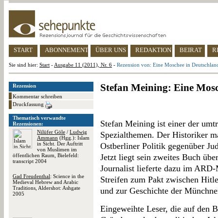
START
ABONNEMENT
ÜBER UNS
REDAKTION
BEIRAT
R
Sie sind hier:
Start
-
Ausgabe 11 (2011), Nr. 6
-
Rezension von: Eine Moschee in Deutschlan
Stefan Meining: Eine Mosc
Rezension
Kommentar schreiben
Druckfassung
Thematisch verwandte
Stefan Meining ist einer der umt
Rezensionen:
Nilüfer Göle
/
Ludwig
Spezialthemen. Der Historiker m
Ammann
(Hgg.): Islam
in Sicht. Der Auftritt
Ostberliner Politik gegenüber Ju
von Muslimen im
öffentlichen Raum, Bielefeld:
Jetzt liegt sein zweites Buch übe
transcript 2004
Journalist lieferte dazu im ARD
Gad Freudenthal
: Science in the
Streifen zum Pakt zwischen Hitl
Medieval Hebrew and Arabic
Traditions, Aldershot: Ashgate
und zur Geschichte der Münchne
2005
Eingeweihte Leser, die auf den 