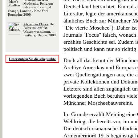
Modernity. Religious
Deutschland betrachtet. Einmal 
reform and cultural
change, London / New York:
Literatur, legte der amerikanisc
Routledge 2009
ähnliches Buch zur Münchner Mo
Alexander Flores
: Der
"Die vierte Moschee"). Daher is
Palästinakonflikt.
Wissen was stimmt,
Journals "Focus" falsch, wonach 
Freiburg: Herder 2009
erzählte Geschichte sei. Zudem i
politisch und kann nur so richtig
Unterstützen Sie die sehepunkte
Doch all das kennt der Münchner 
Archive Amerikas und Europas erg
zwei Quellengattungen aus, die a
private Kollektionen und Dokume
Letztere sind allen zugänglich un
vorliegenden Buch beruhen viele
Münchner Moscheebauvereins.
Im Grunde erzählt Meining eine 
Weltkrieg, die bereits vor, im un
Die deutsch-osmanische Jihadisie
Armeniermord 1915 begünstigt ha