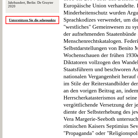
Jahrhundert, Berlin: De Gruyter
Europäische Union verhandelte. 
2020
Minderheitenschutz wurden Argu
Sprachkodizes verwendet, um die
Unterstützen Sie die sehepunkte
"westliches" Gemeinwesen zu sy
der aufnehmenden Staatenbünde 
Menschenrechtskatalogen. Federic
Selbstdarstellungen von Benito M
Wochenschauen der frühen 1930e
Diktatoren vollzogen den Wandel
Staatsführern und beschworen As
nationalen Vergangenheit herauf
im Stile der Reiterstandbilder de
an den vorigen Beitrag an, indem
Herrscherkatasterismos auf seine
vergöttlichende Versetzung der j
diente der Selbsterhebung des je
Vera Margerie-Seeboth untersucht 
römischen Kaisers Septimius Seve
"Propaganda" oder "Religionspoli