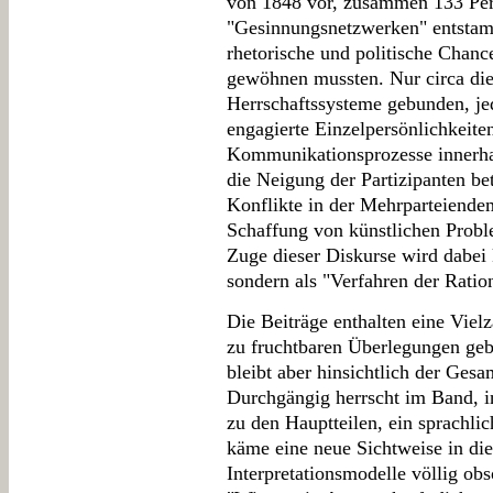
von 1848 vor, zusammen 133 Pers
"Gesinnungsnetzwerken" entstam
rhetorische und politische Chance
gewöhnen mussten. Nur circa die 
Herrschaftssysteme gebunden, je
engagierte Einzelpersönlichkeite
Kommunikationsprozesse innerhal
die Neigung der Partizipanten be
Konflikte in der Mehrparteiendem
Schaffung von künstlichen Prob
Zuge dieser Diskurse wird dabei
sondern als "Verfahren der Ration
Die Beiträge enthalten eine Vie
zu fruchtbaren Überlegungen ge
bleibt aber hinsichtlich der Gesa
Durchgängig herrscht im Band, i
zu den Hauptteilen, ein sprachlic
käme eine neue Sichtweise in di
Interpretationsmodelle völlig ob