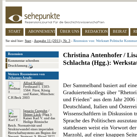
START
ABONNEMENT
ÜBER UNS
REDAKTION
BEIRAT
R
Sie sind hier:
Start
-
Ausgabe 11 (2011), Nr. 3
-
Rezension von: Werkstatt Politische Kommun
Christina Antenhofer / Lis
Rezension
Kommentar schreiben
Schlachta (Hgg.): Werksta
Druckfassung
Weitere Rezensionen von
Johannes Arndt:
Alfred Kohler
:
Der Sammelband basiert auf eine
Ferdinand I. 1503-
1564. Fürst, König
Graduiertenkollegs über "Rhetor
und Kaiser, München:
C.H.Beck 2003
und Frieden" aus dem Jahr 2006 
Deutschland, Italien und Österrei
Ignacio Czeguhn
/
Wissenschaftlern in Diskussion t
Heiner Lück
(Hgg.):
Kaiser Karl V. und das
Sprache des Politischen auszutau
Heilige Römische
Reich. Normativität und
stattdessen weist ein Vorwort der
Strukturwandel eines imperialen
Herrschaftssystems am Beginn der
Marzohl, auf einer knappen Seit
Neuzeit, Stuttgart: S. Hirzel 2022