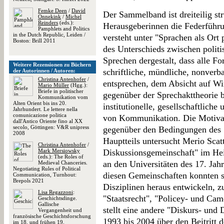
Femke Deen
/
David
Der Sammelband ist dreiteilig str
Onnekink
/
Michel
Reinders
(eds.):
Herausgeberinnen die Federführu
Pamphlets and Politics
in the Dutch Republic, Leiden /
versteht unter "Sprachen als Ort
Boston: Brill 2011
des Unterschieds zwischen polit
Sprechen dergestalt, dass alle 
Weitere Rezensionen zu Büchern
schriftliche, mündliche, nonverb
der Autorinnen / Autoren:
Christina Antenhofer
/
entsprechen, dem Absicht auf Wi
Mario Müller
(Hgg.):
Briefe in politischer
gegenüber der Sprechakttheorie b
Kommunikation vom
Alten Orient bis ins 20.
institutionelle, gesellschaftlich
Jahrhundert. Le lettere nella
comunicazione politica
von Kommunikation. Die Motivat
dall'Antico Oriente fino al XX
secolo, Göttingen: V&R unipress
gegenüber den Bedingungen des S
2008
Hauptteils untersucht Merio Scat
Christina Antenhofer
/
Mark Mersiowsky
Diskussionsgemeinschaft" im Hei
(eds.): The Roles of
an den Universitäten des 17. Jahr
Medieval Chanceries.
Negotiating Rules of Political
diesen Gemeinschaften konnten 
Communication, Turnhout:
Brepols 2021
Disziplinen heraus entwickeln, zu
Lisa Regazzoni
:
"Staatsrecht", "Policey- und Ca
Geschichtsdinge.
Gallische
stellt eine andere "Diskurs- und 
Vergangenheit und
französische Geschichtsforschung
1993 bis 2004 über den Beitritt 
im 18. und frühen 19.