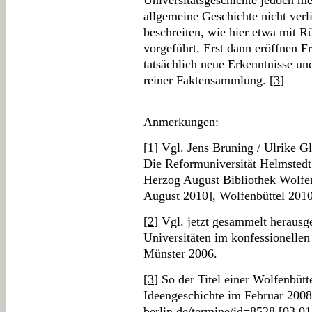
Universitätsgeschichte jedoch m
allgemeine Geschichte nicht verl
beschreiten, wie hier etwa mit R
vorgeführt. Erst dann eröffnen 
tatsächlich neue Erkenntnisse un
reiner Faktensammlung. [
3
]
Anmerkungen
:
[
1
] Vgl. Jens Bruning / Ulrike G
Die Reformuniversität Helmstedt
Herzog August Bibliothek Wolfenb
August 2010], Wolfenbüttel 2010
[
2
] Vgl. jetzt gesammelt herausg
Universitäten im konfessionellen
Münster 2006.
[
3
] So der Titel einer Wolfenbütt
Ideengeschichte im Februar 2008
berlin.de/termine/id=8528
[03.01