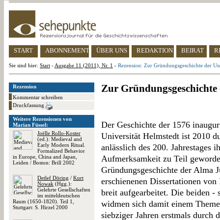
START
ABONNEMENT
ÜBER UNS
REDAKTION
BEIRAT
R
Sie sind hier:
Start
-
Ausgabe 11 (2011), Nr. 1
-
Rezension: Zur Gründungsgeschichte der Uni
Zur Gründungsgeschichte d
Rezension
Kommentar schreiben
Druckfassung
Weitere Rezensionen von
Der Geschichte der 1576 inaugur
Marian Füssel:
Joëlle Rollo-Koster
Universität Helmstedt ist 2010 d
(ed.): Medieval and
Early Modern Ritual.
anlässlich des 200. Jahrestages 
Formalized Behavior
in Europe, China and Japan,
Aufmerksamkeit zu Teil geworde
Leiden / Boston: Brill 2002
Gründungsgeschichte der Alma Jul
Detlef Döring
/
Kurt
erschienenen Dissertationen vo
Nowak
(Hgg.):
Gelehrte Gesellschaften
breit aufgearbeitet. Die beiden -
im mitteldeutschen
Raum (1650-1820). Teil 1,
widmen sich damit einem Themenf
Stuttgart: S. Hirzel 2000
siebziger Jahren erstmals durch