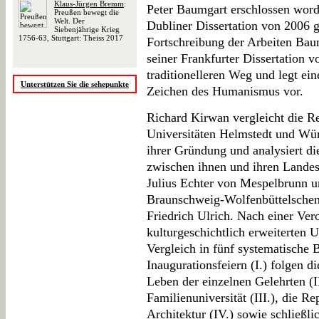
Klaus-Jürgen Bremm
:
Peter Baumgart erschlossen worde
Preußen bewegt die
Welt. Der
Dubliner Dissertation von 2006 g
Siebenjährige Krieg
1756-63, Stuttgart: Theiss 2017
Fortschreibung der Arbeiten Bau
seiner Frankfurter Dissertation 
traditionelleren Weg und legt ein
Unterstützen Sie die sehepunkte
Zeichen des Humanismus vor.
Richard Kirwan vergleicht die Re
Universitäten Helmstedt und Wür
ihrer Gründung und analysiert di
zwischen ihnen und ihren Landes
Julius Echter von Mespelbrunn u
Braunschweig-Wolfenbüttelschen 
Friedrich Ulrich. Nach einer Ver
kulturgeschichtlich erweiterten U
Vergleich in fünf systematische
Inaugurationsfeiern (I.) folgen d
Leben der einzelnen Gelehrten (II
Familienuniversität (III.), die 
Architektur (IV.) sowie schließl