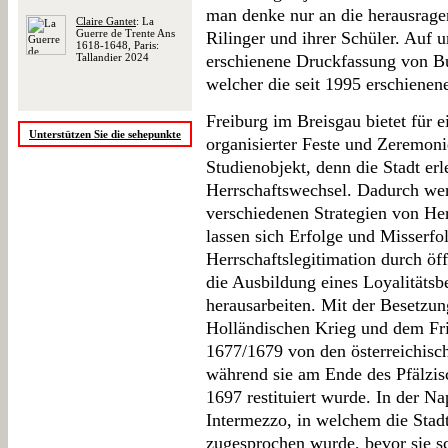
man denke nur an die herausrage
Claire Gantet
: La
Guerre de Trente Ans
Rilinger und ihrer Schüler. Auf 
1618-1648, Paris:
Tallandier 2024
erschienene Druckfassung von Bus
welcher die seit 1995 erschienen
Freiburg im Breisgau bietet für 
Unterstützen Sie die sehepunkte
organisierter Feste und Zeremoni
Studienobjekt, denn die Stadt er
Herrschaftswechsel. Dadurch we
verschiedenen Strategien von Her
lassen sich Erfolge und Misserfo
Herrschaftslegitimation durch öf
die Ausbildung eines Loyalitätsb
herausarbeiten. Mit der Besetzu
Holländischen Krieg und dem Fr
1677/1679 von den österreichisc
während sie am Ende des Pfälzis
1697 restituiert wurde. In der N
Intermezzo, in welchem die Sta
zugesprochen wurde, bevor sie 