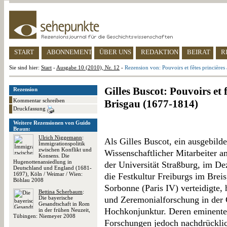
START
ABONNEMENT
ÜBER UNS
REDAKTION
BEIRAT
R
Sie sind hier:
Start
-
Ausgabe 10 (2010), Nr. 12
-
Rezension von: Pouvoirs et fêtes princière
Gilles Buscot: Pouvoirs et 
Rezension
Kommentar schreiben
Brisgau (1677-1814)
Druckfassung
Weitere Rezensionen von Guido
Braun:
Ulrich Niggemann
:
Als Gilles Buscot, ein ausgebild
Immigrationspolitik
zwischen Konflikt und
Wissenschaftlicher Mitarbeiter 
Konsens. Die
Hugenottenansiedlung in
der Universität Straßburg, im De
Deutschland und England (1681-
1697), Köln / Weimar / Wien:
die Festkultur Freiburgs im Brei
Böhlau 2008
Sorbonne (Paris IV) verteidigte
Bettina Scherbaum
:
Die bayerische
und Zeremonialforschung in der 
Gesandtschaft in Rom
Hochkonjunktur. Deren eminente
in der frühen Neuzeit,
Tübingen: Niemeyer 2008
Forschungen jedoch nachdrücklic