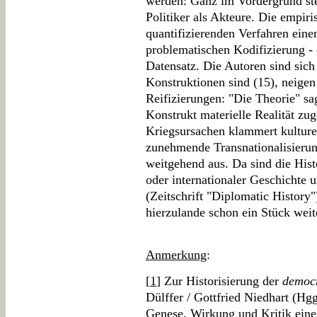
werden: Ganz im Vordergrund ste
Politiker als Akteure. Die empir
quantifizierenden Verfahren eine
problematischen Kodifizierung 
Datensatz. Die Autoren sind sich
Konstruktionen sind (15), neigen
Reifizierungen: "Die Theorie" sag
Konstrukt materielle Realität z
Kriegsursachen klammert kulture
zunehmende Transnationalisierun
weitgehend aus. Da sind die Hist
oder internationaler Geschicht
(Zeitschrift "Diplomatic History"
hierzulande schon ein Stück weit
Anmerkung
:
[
1
] Zur Historisierung der
democr
Dülffer / Gottfried Niedhart (Hg
Genese, Wirkung und Kritik eine