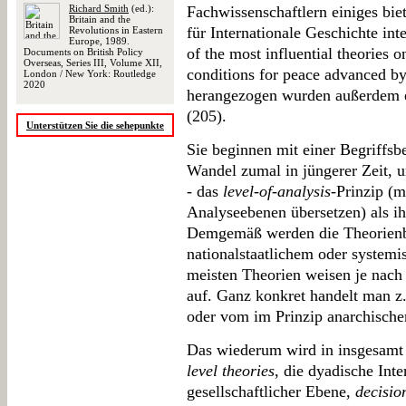
Richard Smith
(ed.):
Fachwissenschaftlern einiges biet
Britain and the
für Internationale Geschichte in
Revolutions in Eastern
Europe, 1989.
of the most influential theories o
Documents on British Policy
Overseas, Series III, Volume XII,
conditions for peace advanced by i
London / New York: Routledge
2020
herangezogen wurden außerdem ei
(205).
Unterstützen Sie die sehepunkte
Sie beginnen mit einer Begriffs
Wandel zumal in jüngerer Zeit, 
- das
level-of-analysis
-Prinzip (
Analyseebenen übersetzen) als ih
Demgemäß werden die Theorienbü
nationalstaatlichem oder systemi
meisten Theorien weisen je nach
auf. Ganz konkret handelt man z.
oder vom im Prinzip anarchische
Das wiederum wird in insgesamt 
level theories
, die dyadische Inte
gesellschaftlicher Ebene,
decisio