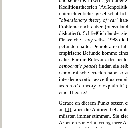
und seinen Kritikern, geht über z
Koalitionstheorien (Außenpoliti
unterschiedlicher gesellschaftlich
"
diversionary theory of war
" han
Probleme nach außen (hierzuland
diskutiert). Schließlich landet si
für welche Levy selbst 1988 die
gefunden hatte, Demokratien führ
empirische Befunde komme einem
nahe. Für die Relevanz der beide
democratic peace
) finden sie se
demokratische Frieden habe so v
interdemocratic peace thus remain
search of a theory to explain it"
eine Theorie?
Gerade an diesem Punkt setzen e
an [
1
], aber die Autoren behaupte
müssten immer stimmen. Sie zieh
Arbeiten zur Erläuterung ihrer Au