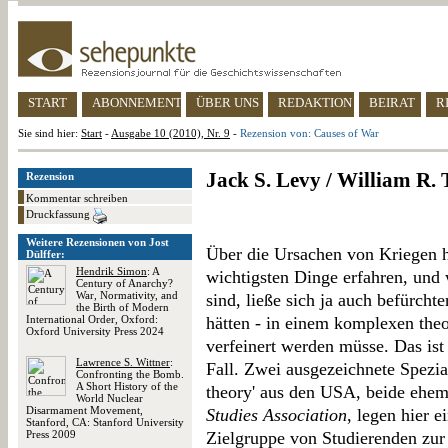
START
ABONNEMENT
ÜBER UNS
REDAKTION
BEIRAT
R
Sie sind hier:
Start
-
Ausgabe 10 (2010), Nr. 9
-
Rezension von: Causes of War
Jack S. Levy / William R
Rezension
Kommentar schreiben
Druckfassung
Weitere Rezensionen von Jost
Über die Ursachen von Kriegen hä
Dülffer:
Hendrik Simon
: A
wichtigsten Dinge erfahren, und
Century of Anarchy?
War, Normativity, and
sind, ließe sich ja auch befürcht
the Birth of Modern
International Order, Oxford:
hätten - in einem komplexen the
Oxford University Press 2024
verfeinert werden müsse. Das ist 
Lawrence S. Wittner
:
Fall. Zwei ausgezeichnete Speziali
Confronting the Bomb.
A Short History of the
theory' aus den USA, beide ehem
World Nuclear
Disarmament Movement,
Studies Association
, legen hier e
Stanford, CA: Stanford University
Press 2009
Zielgruppe von Studierenden zur