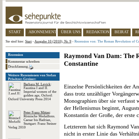
START
ABONNEMENT
ÜBER UNS
REDAKTION
BEIRAT
R
Sie sind hier:
Start
-
Ausgabe 10 (2010), Nr. 9
-
Rezension von: The Roman Revolution of Co
Raymond Van Dam: The R
Rezension
Kommentar schreiben
Constantine
Druckfassung
Weitere Rezensionen von Stefan
Priwitzer-Greiner:
Barbara M. Levick
:
Einzelne Persönlichkeiten der An
Faustina I and II.
Imperial women of the
dass trotz unzähliger Vorgänger
golden age, Oxford:
Oxford University Press 2014
Monographien über sie verfasst 
der Hellenismus beginnt, Augustus
Peter Franz Mittag
:
Konstantin der Große, der erste c
Römische Medaillons.
Caesar bis Hadrian,
Stuttgart: Franz Steiner
Letzterem hat sich Raymond Van
Verlag 2010
nicht in erster Linie das Verhäl