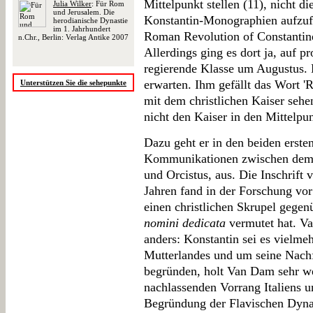
Mittelpunkt stellen (11), nicht d
Julia Wilker
: Für Rom
und Jerusalem. Die
Konstantin-Monographien aufzufal
herodianische Dynastie
im 1. Jahrhundert
Roman Revolution of Constantine
n.Chr., Berlin: Verlag Antike 2007
Allerdings ging es dort ja, auf 
regierende Klasse um Augustus.
erwarten. Ihm gefällt das Wort 
Unterstützen Sie die sehepunkte
mit dem christlichen Kaiser seh
nicht den Kaiser in den Mittelpun
Dazu geht er in den beiden ersten
Kommunikationen zwischen dem 
und Orcistus, aus. Die Inschrift
Jahren fand in der Forschung vor
einen christlichen Skrupel gegen
nomini dedicata
vermutet hat. V
anders: Konstantin sei es vielme
Mutterlandes und um seine Nach
begründen, holt Van Dam sehr we
nachlassenden Vorrang Italiens u
Begründung der Flavischen Dynast