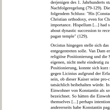
derjenigen des 1. Jahrhunderts s
Nachfolgeregelung (79-129). Di
folgendem Schluss: "His [Constant
Christian orthodoxy, even for Chr
importance. Hispellum [...] had 
about dynastic succession to rec
pagan temple" (129).
Orcistus hingegen stelle sich d
entgegentreten solle. Van Dam e
religiöse Positionierung und die
eigenen, nicht mehr eindeutig zu
Positionierung, konnte sich kurz
gegen Licinius aufgrund der Erfa
sein, ob dieser Kaiser seine pro-
tatsächlich beibehalten würde. I
Einwohner von Konstantin als
se
bezeichnet. So hätten die Einwohn
themselves [...] perhaps intention
andererseits habe Konstantin pag