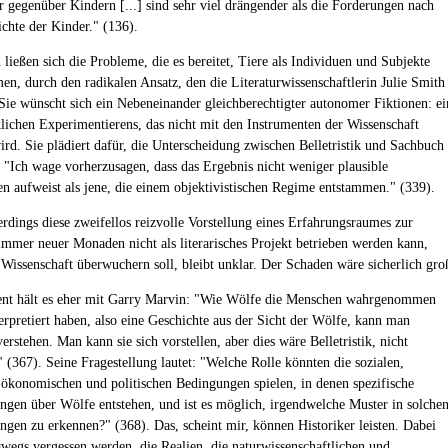
 gegenüber Kindern [...] sind sehr viel drängender als die Forderungen nach
ichte der Kinder." (136).
ließen sich die Probleme, die es bereitet, Tiere als Individuen und Subjekte
n, durch den radikalen Ansatz, den die Literaturwissenschaftlerin Julie Smith
 Sie wünscht sich ein Nebeneinander gleichberechtigter autonomer Fiktionen: ei
lichen Experimentierens, das nicht mit den Instrumenten der Wissenschaft
wird. Sie plädiert dafür, die Unterscheidung zwischen Belletristik und Sachbuch
 "Ich wage vorherzusagen, dass das Ergebnis nicht weniger plausible
en aufweist als jene, die einem objektivistischen Regime entstammen." (339).
erdings diese zweifellos reizvolle Vorstellung eines Erfahrungsraumes zur
mmer neuer Monaden nicht als literarisches Projekt betrieben werden kann,
 Wissenschaft überwuchern soll, bleibt unklar. Der Schaden wäre sicherlich gro
ent hält es eher mit Garry Marvin: "Wie Wölfe die Menschen wahrgenommen
terpretiert haben, also eine Geschichte aus der Sicht der Wölfe, kann man
rstehen. Man kann sie sich vorstellen, aber dies wäre Belletristik, nicht
" (367). Seine Fragestellung lautet: "Welche Rolle könnten die sozialen,
, ökonomischen und politischen Bedingungen spielen, in denen spezifische
en über Wölfe entstehen, und ist es möglich, irgendwelche Muster in solche
en zu erkennen?" (368). Das, scheint mir, können Historiker leisten. Dabei
eswegs vergessen werden, die Realien, die naturwissenschaftlichen und