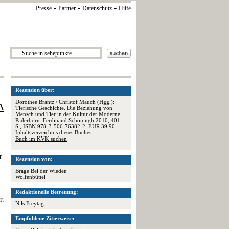
-
-
-
Presse
Partner
Datenschutz
Hilfe
Rezension über:
Dorothee Brantz / Christof Mauch (Hgg.):
A
Tierische Geschichte. Die Beziehung von
Mensch und Tier in der Kultur der Moderne,
Paderborn: Ferdinand Schöningh 2010, 401
S., ISBN 978-3-506-76382-2, EUR 39,90
Inhaltsverzeichnis dieses Buches
Buch im KVK suchen
r
Rezension von:
Brage Bei der Wieden
Wolfenbüttel
Redaktionelle Betreuung:
r.
Nils Freytag
Empfohlene Zitierweise: