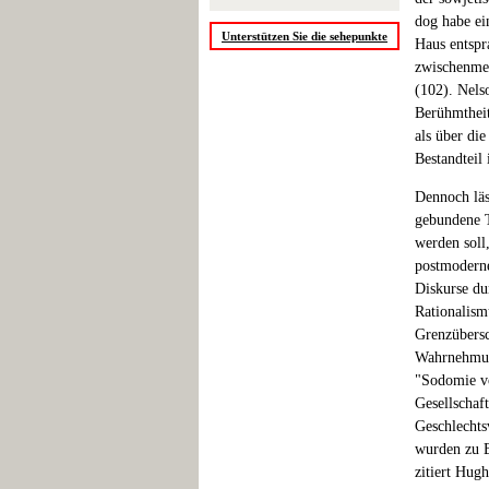
dog habe ei
Unterstützen Sie die sehepunkte
Haus entspr
zwischenme
(102). Nels
Berühmtheit
als über di
Bestandteil
Dennoch läs
gebundene T
werden soll,
postmoderne
Diskurse du
Rationalism
Grenzübersc
Wahrnehmung
"Sodomie vo
Gesellschaf
Geschlechts
wurden zu B
zitiert Hug