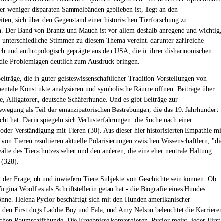
er weniger disparaten Sammelbänden geblieben ist, liegt an den
iten, sich über den Gegenstand einer historischen Tierforschung zu
n. Der Band von Brantz und Mauch ist vor allem deshalb anregend und wichtig
z unterschiedliche Stimmen zu diesem Thema vereint, darunter zahlreiche
isch und anthropologisch geprägte aus den USA, die in ihrer disharmonischen
die Problemlagen deutlich zum Ausdruck bringen.
eiträge, die in guter geisteswissenschaftlicher Tradition Vorstellungen von
mentale Konstrukte analysieren und symbolische Räume öffnen: Beiträge über
e, Alligatoren, deutsche Schäferhunde. Und es gibt Beiträge zur
ewegung als Teil der emanzipatorischen Bestrebungen, die das 19. Jahrhundert
cht hat. Darin spiegeln sich Verlusterfahrungen: die Suche nach einer
oder Verständigung mit Tieren (30). Aus dieser hier historisierten Empathie mi
von Tieren resultieren aktuelle Polarisierungen zwischen Wissenschaftlern, "di
wälte des Tierschutzes sehen und den anderen, die eine eher neutrale Haltung
 (328).
u der Frage, ob und inwiefern Tiere Subjekte von Geschichte sein können: Ob
rgina Woolf es als Schriftstellerin getan hat - die Biografie eines Hundes
önne. Helena Pycior beschäftigt sich mit den Hunden amerikanischer
: den First dogs Laddie Boy und Fala, und Amy Nelson beleuchtet die Karriere
schen Raumschiffhunde. Die Ergebnisse konvergieren. Pycior meint, jeder First