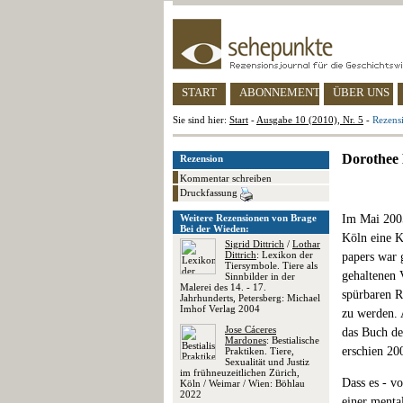
START
ABONNEMENT
ÜBER UNS
Sie sind hier:
Start
-
Ausgabe 10 (2010), Nr. 5
-
Rezensi
Dorothee 
Rezension
Kommentar schreiben
Druckfassung
Weitere Rezensionen von Brage
Im Mai 2005
Bei der Wieden:
Köln eine K
Sigrid Dittrich
/
Lothar
Dittrich
: Lexikon der
papers war 
Tiersymbole. Tiere als
gehaltenen 
Sinnbilder in der
Malerei des 14. - 17.
spürbaren R
Jahrhunderts, Petersberg: Michael
Imhof Verlag 2004
zu werden. 
Jose Cáceres
das Buch de
Mardones
: Bestialische
erschien 20
Praktiken. Tiere,
Sexualität und Justiz
im frühneuzeitlichen Zürich,
Dass es - v
Köln / Weimar / Wien: Böhlau
2022
einer menta