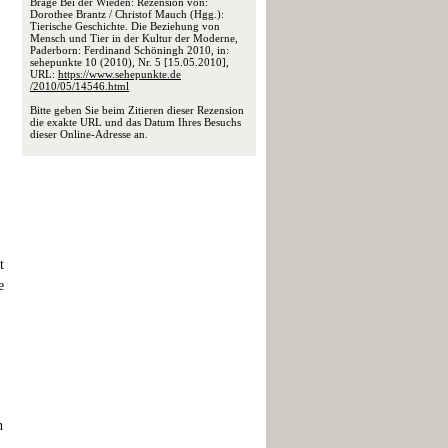
Brage Bei der Wieden: Rezension von:
Dorothee Brantz / Christof Mauch (Hgg.):
Tierische Geschichte. Die Beziehung von
Mensch und Tier in der Kultur der Moderne,
Paderborn: Ferdinand Schöningh 2010, in:
,
sehepunkte 10 (2010), Nr. 5 [15.05.2010],
URL:
https://www.sehepunkte.de
/2010/05/14546.html
Bitte geben Sie beim Zitieren dieser Rezension
die exakte URL und das Datum Ihres Besuchs
dieser Online-Adresse an.
t
e
n