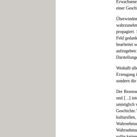
Erwachsener
einer Gesch
Überwinden 
wahrzunehme
propagiert.
Feld gedank
bearbeitet 
aufzugeben:
Darstellung
Weshalb all
Erzeugung i
sondern die
Der Rezens
und [...] in
unmöglich ve
Geschichte.
kulturellen
Wahrnehmung
Wahrnehmung
sollte kein