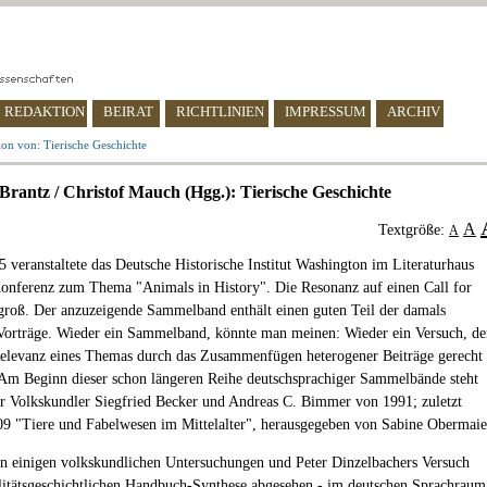
REDAKTION
BEIRAT
RICHTLINIEN
IMPRESSUM
ARCHIV
on von: Tierische Geschichte
Brantz / Christof Mauch (Hgg.): Tierische Geschichte
A
Textgröße:
A
 veranstaltete das Deutsche Historische Institut Washington im Literaturhaus
onferenz zum Thema "Animals in History". Die Resonanz auf einen Call for
groß. Der anzuzeigende Sammelband enthält einen guten Teil der damals
Vorträge. Wieder ein Sammelband, könnte man meinen: Wieder ein Versuch, de
elevanz eines Themas durch das Zusammenfügen heterogener Beiträge gerecht
Am Beginn dieser schon längeren Reihe deutschsprachiger Sammelbände steht
r Volkskundler Siegfried Becker und Andreas C. Bimmer von 1991; zuletzt
09 "Tiere und Fabelwesen im Mittelalter", herausgegeben von Sabine Obermaie
on einigen volkskundlichen Untersuchungen und Peter Dinzelbachers Versuch
litätsgeschichtlichen Handbuch-Synthese abgesehen - im deutschen Sprachraum