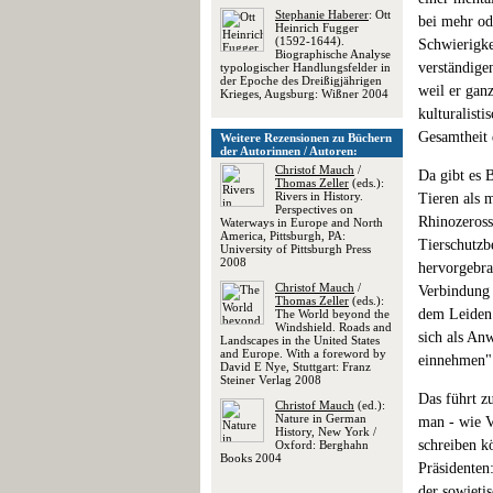
Stephanie Haberer
: Ott
bei mehr od
Heinrich Fugger
(1592-1644).
Schwierigke
Biographische Analyse
verständige
typologischer Handlungsfelder in
der Epoche des Dreißigjährigen
weil er gan
Krieges, Augsburg: Wißner 2004
kulturalist
Gesamtheit 
Weitere Rezensionen zu Büchern
der Autorinnen / Autoren:
Christof Mauch
/
Da gibt es B
Thomas Zeller
(eds.):
Rivers in History.
Tieren als 
Perspectives on
Rhinozeross
Waterways in Europe and North
America, Pittsburgh, PA:
Tierschutzb
University of Pittsburgh Press
2008
hervorgebra
Christof Mauch
/
Verbindung 
Thomas Zeller
(eds.):
dem Leiden 
The World beyond the
Windshield. Roads and
sich als An
Landscapes in the United States
and Europe. With a foreword by
einnehmen"
David E Nye, Stuttgart: Franz
Steiner Verlag 2008
Das führt z
Christof Mauch
(ed.):
Nature in German
man - wie Vi
History, New York /
schreiben k
Oxford: Berghahn
Books 2004
Präsidenten
der sowjeti