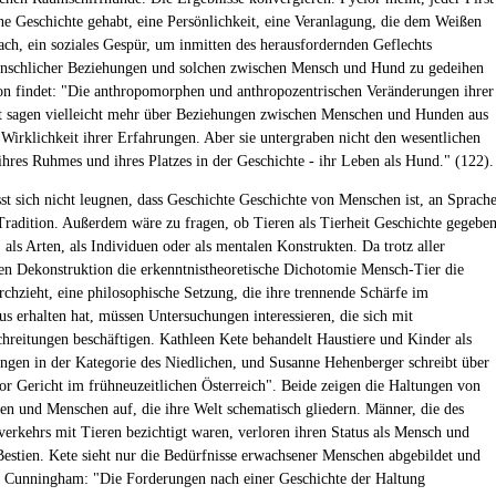
ne Geschichte gehabt, eine Persönlichkeit, eine Veranlagung, die dem Weißen
ach, ein soziales Gespür, um inmitten des herausfordernden Geflechts
nschlicher Beziehungen und solchen zwischen Mensch und Hund zu gedeihen
on findet: "Die anthropomorphen und anthropozentrischen Veränderungen ihrer
 sagen vielleicht mehr über Beziehungen zwischen Menschen und Hunden aus
e Wirklichkeit ihrer Erfahrungen. Aber sie untergraben nicht den wesentlichen
 ihres Ruhmes und ihres Platzes in der Geschichte - ihr Leben als Hund." (122).
st sich nicht leugnen, dass Geschichte Geschichte von Menschen ist, an Sprach
radition. Außerdem wäre zu fragen, ob Tieren als Tierheit Geschichte gegebe
 als Arten, als Individuen oder als mentalen Konstrukten. Da trotz aller
n Dekonstruktion die erkenntnistheoretische Dichotomie Mensch-Tier die
rchzieht, eine philosophische Setzung, die ihre trennende Schärfe im
us erhalten hat, müssen Untersuchungen interessieren, die sich mit
hreitungen beschäftigen. Kathleen Kete behandelt Haustiere und Kinder als
en in der Kategorie des Niedlichen, und Susanne Hehenberger schreibt über
r Gericht im frühneuzeitlichen Österreich". Beide zeigen die Haltungen von
ten und Menschen auf, die ihre Welt schematisch gliedern. Männer, die des
verkehrs mit Tieren bezichtigt waren, verloren ihren Status als Mensch und
estien. Kete sieht nur die Bedürfnisse erwachsener Menschen abgebildet und
h Cunningham: "Die Forderungen nach einer Geschichte der Haltung