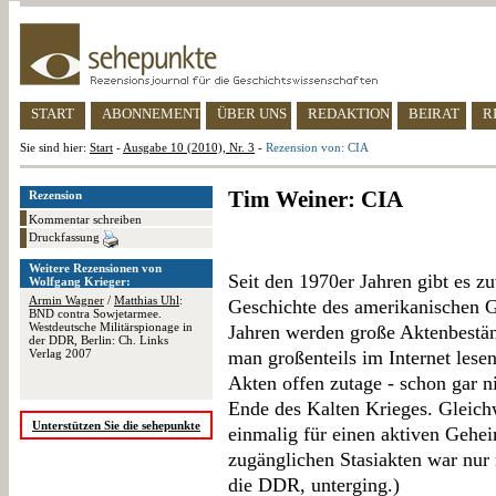
START
ABONNEMENT
ÜBER UNS
REDAKTION
BEIRAT
R
Sie sind hier:
Start
-
Ausgabe 10 (2010), Nr. 3
-
Rezension von: CIA
Tim Weiner: CIA
Rezension
Kommentar schreiben
Druckfassung
Weitere Rezensionen von
Seit den 1970er Jahren gibt es zu
Wolfgang Krieger:
Armin Wagner
/
Matthias Uhl
:
Geschichte des amerikanischen G
BND contra Sowjetarmee.
Westdeutsche Militärspionage in
Jahren werden große Aktenbestän
der DDR, Berlin: Ch. Links
Verlag 2007
man großenteils im Internet lesen
Akten offen zutage - schon gar ni
Ende des Kalten Krieges. Gleich
Unterstützen Sie die sehepunkte
einmalig für einen aktiven Gehei
zugänglichen Stasiakten war nur 
die DDR, unterging.)