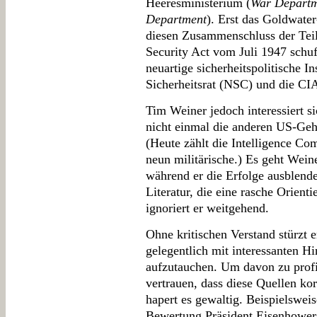
Heeresministerium (
War Depart
Department
). Erst das Goldwate
diesen Zusammenschluss der Teils
Security Act vom Juli 1947 schu
neuartige sicherheitspolitische I
Sicherheitsrat (NSC) und die CI
Tim Weiner jedoch interessiert si
nicht einmal die anderen US-Geh
(Heute zählt die Intelligence C
neun militärische.) Es geht Wein
während er die Erfolge ausblende
Literatur, die eine rasche Orient
ignoriert er weitgehend.
Ohne kritischen Verstand stürzt e
gelegentlich mit interessanten 
aufzutauchen. Um davon zu profi
vertrauen, dass diese Quellen k
hapert es gewaltig. Beispielswei
Bewertung Präsident Eisenhower