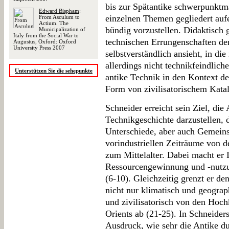
bis zur Spätantike schwerpunktm
Edward Bispham
:
einzelnen Themen gegliedert aufe
From Asculum to
Actium. The
bündig vorzustellen. Didaktisch g
Municipalization of
Italy from the Social War to
technischen Errungenschaften de
Augustus, Oxford: Oxford
University Press 2007
selbstverständlich ansieht, in di
allerdings nicht technikfeindlich
Unterstützen Sie die sehepunkte
antike Technik in den Kontext de
Form von zivilisatorischem Katal
Schneider erreicht sein Ziel, die
Technikgeschichte darzustellen, 
Unterschiede, aber auch Gemeins
vorindustriellen Zeiträume von d
zum Mittelalter. Dabei macht er 
Ressourcengewinnung und -nutzu
(6-10). Gleichzeitig grenzt er d
nicht nur klimatisch und geograp
und zivilisatorisch von den Hoc
Orients ab (21-25). In Schneide
Ausdruck, wie sehr die Antike dur