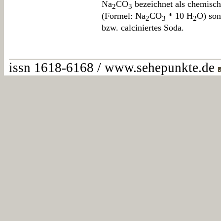
Na
CO
bezeichnet als chemisc
2
3
(Formel: Na
CO
* 10 H
O) son
2
3
2
bzw. calciniertes Soda.
issn 1618-6168 / www.sehepunkte.de