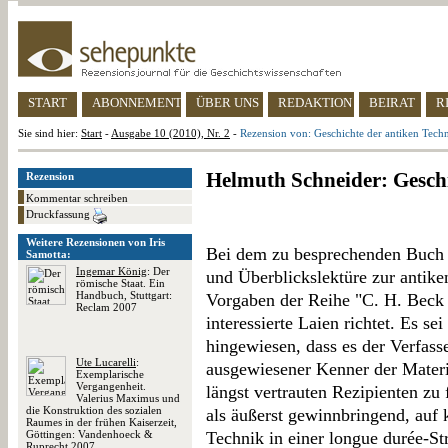
START
ABONNEMENT
ÜBER UNS
REDAKTION
BEIRAT
R
Sie sind hier:
Start
-
Ausgabe 10 (2010), Nr. 2
-
Rezension von: Geschichte der antiken Tech
Helmuth Schneider: Geschi
Rezension
Kommentar schreiben
Druckfassung
Weitere Rezensionen von Iris
Bei dem zu besprechenden Buch h
Samotta:
Ingemar König
: Der
und Überblickslektüre zur antike
römische Staat. Ein
Handbuch, Stuttgart:
Vorgaben der Reihe "C. H. Beck 
Reclam 2007
interessierte Laien richtet. Es se
hingewiesen, dass es der Verfass
Ute Lucarelli
:
ausgewiesener Kenner der Materie
Exemplarische
Vergangenheit.
längst vertrauten Rezipienten zu 
Valerius Maximus und
die Konstruktion des sozialen
als äußerst gewinnbringend, auf 
Raumes in der frühen Kaiserzeit,
Göttingen: Vandenhoeck &
Technik in einer longue durée-S
Ruprecht 2007