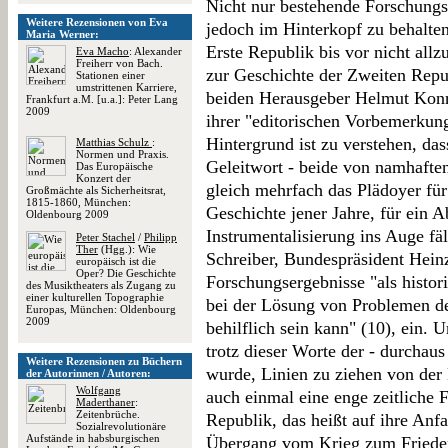
Nicht nur bestehende Forschungs
Weitere Rezensionen von Eva
jedoch im Hinterkopf zu behalten
Maria Werner:
Erste Republik bis vor nicht allzu
Eva Macho
: Alexander
Freiherr von Bach.
zur Geschichte der Zweiten Repub
Stationen einer
umstrittenen Karriere,
beiden Herausgeber Helmut Kon
Frankfurt a.M. [u.a.]: Peter Lang
2009
ihrer "editorischen Vorbemerkung
Hintergrund ist zu verstehen, da
Matthias Schulz
:
Normen und Praxis.
Geleitwort - beide von namhaften 
Das Europäische
Konzert der
gleich mehrfach das Plädoyer fü
Großmächte als Sicherheitsrat,
1815-1860, München:
Geschichte jener Jahre, für ein 
Oldenbourg 2009
Instrumentalisierung ins Auge fällt
Peter Stachel
/
Philipp
Ther
(Hgg.): Wie
Schreiber, Bundespräsident Heinz
europäisch ist die
Oper? Die Geschichte
Forschungsergebnisse "als histor
des Musiktheaters als Zugang zu
einer kulturellen Topographie
bei der Lösung von Problemen d
Europas, München: Oldenbourg
2009
behilflich sein kann" (10), ein. 
trotz dieser Worte der - durchau
Weitere Rezensionen zu Büchern
wurde, Linien zu ziehen von der
der Autorinnen / Autoren:
Wolfgang
auch einmal eine enge zeitliche 
Maderthaner
:
Zeitenbrüche.
Republik, das heißt auf ihre An
Sozialrevolutionäre
Aufstände in habsburgischen
Übergang vom Krieg zum Friede