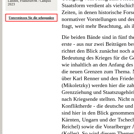
Landen, Frankfurt/M.: Campus
2023
Staatsform verdient als vielschic
Zeiten, in denen historische Fo
Unterstützen Sie die sehepunkte
normativer Vorstellungen und de
fragt, weit mehr Beachtung, als 
Die beiden Bände sind in fünf th
erste - aus nur zwei Beiträgen b
richtet den Blick zunächst noch a
Bedeutung des Krieges für die G
wie inhaltlich an den Anfang des
die neuen Grenzen zum Thema. N
über Karl Renner und den Friede
(Mikoletzky) werden hier die za
Grenzziehung und Staatszugehörig
nach Kriegsende stellten. Nicht 
Konfliktherde - die deutsche und 
sind hier in den Blick genommen
Kärnten, Ungarn und der Tschec
Reichel) sowie die Vorarlberger
(Koller). So wird diesem Themen