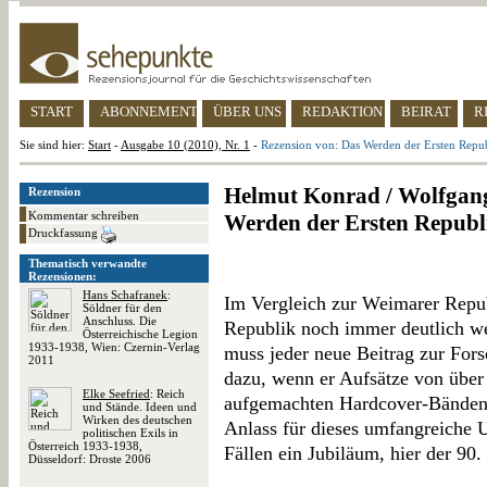
START
ABONNEMENT
ÜBER UNS
REDAKTION
BEIRAT
R
Sie sind hier:
Start
-
Ausgabe 10 (2010), Nr. 1
-
Rezension von: Das Werden der Ersten Repu
Helmut Konrad / Wolfgang
Rezension
Kommentar schreiben
Werden der Ersten Republ
Druckfassung
Thematisch verwandte
Rezensionen:
Hans Schafranek
:
Im Vergleich zur Weimarer Republ
Söldner für den
Anschluss. Die
Republik noch immer deutlich wen
Österreichische Legion
1933-1938, Wien: Czernin-Verlag
muss jeder neue Beitrag zur For
2011
dazu, wenn er Aufsätze von über 
Elke Seefried
: Reich
aufgemachten Hardcover-Bänden 
und Stände. Ideen und
Wirken des deutschen
Anlass für dieses umfangreiche 
politischen Exils in
Österreich 1933-1938,
Fällen ein Jubiläum, hier der 90
Düsseldorf: Droste 2006