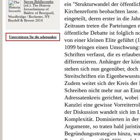
Steven Biddlecombe
ein "Strukturwandel der öffentli
(ed.): The
Historia
Ierosolimitana
of
Kirchenreform beobachten lasse. 
Baldric of Bourgueil,
Woodbridge / Rochester, NY:
eingeteilt, deren erster in die Ja
Boydell & Brewer 2014
Zeitraum treten die Parteiungen n
öffentliche Debatte ist folglich n
Unterstützen Sie die sehepunkte
von einer kleinen Elite geführt 
1099 bringen einen Umschwung:
Schriften verfasst, die es erlauben
differenzieren. Anhänger der kön
stehen sich nun gegenüber, doch
Streitschriften ein Eigenbewusstse
Zudem weitet sich der Kreis der 
Schreiben nicht mehr nur an Einz
Adressatenkreis gerichtet, wobei 
Kanzlei eine gewisse Vorreiterro
der Diskussion wandelt sich im L
Komplexität. Dominierten in der
Argumente, so traten bald juristi
Begründungsstrategien hinzu, was