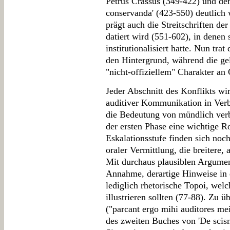
Petrus Crassus (349-422) und dem
conservanda' (423-550) deutlich 
prägt auch die Streitschriften de
datiert wird (551-602), in denen
institutionalisiert hatte. Nun tr
den Hintergrund, während die ge
"nicht-offiziellem" Charakter a
Jeder Abschnitt des Konflikts wi
auditiver Kommunikation in Verb
die Bedeutung von mündlich verbr
der ersten Phase eine wichtige Ro
Eskalationsstufe finden sich noc
oraler Vermittlung, die breitere, 
Mit durchaus plausiblen Argume
Annahme, derartige Hinweise in de
lediglich rhetorische Topoi, wel
illustrieren sollten (77-88). Zu ü
("parcant ergo mihi auditores me
des zweiten Buches von 'De scism