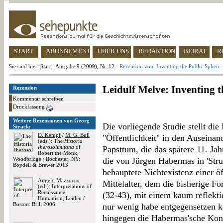
START
ABONNEMENT
ÜBER UNS
REDAKTION
BEIRAT
R
Sie sind hier:
Start
-
Ausgabe 9 (2009), Nr. 12
-
Rezension von: Inventing the Public Sphere
Leidulf Melve: Inventing t
Rezension
Kommentar schreiben
Druckfassung
Weitere Rezensionen von Georg
Die vorliegende Studie stellt di
Strack:
D. Kempf
/
M. G. Bull
"Öffentlichkeit" in den Auseina
(eds.): The
Historia
Iherosolimitana
of
Papsttum, die das spätere 11. Ja
Robert the Monk,
Woodbridge / Rochester, NY:
die von Jürgen Habermas in 'Stru
Boydell & Brewer 2013
behauptete Nichtexistenz einer ö
Angelo Mazzocco
Mittelalter, dem die bisherige F
(ed.): Interpretations of
Renaissance
(32-43), mit einem kaum reflekti
Humanism, Leiden /
Boston: Brill 2006
nur wenig habe entgegensetzen kö
hingegen die Habermas'sche Konze