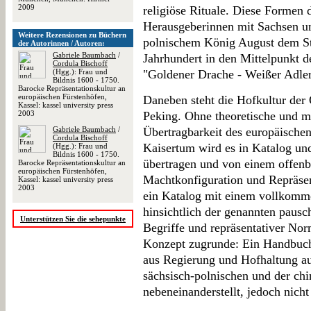
2009
religiöse Rituale. Diese Formen d
Herausgeberinnen mit Sachsen un
Weitere Rezensionen zu Büchern
polnischem König August dem St
der Autorinnen / Autoren:
Gabriele Baumbach
/
Jahrhundert in den Mittelpunkt d
Cordula Bischoff
(Hgg.): Frau und
"Goldener Drache - Weißer Adler
Bildnis 1600 - 1750.
Barocke Repräsentationskultur an
europäischen Fürstenhöfen,
Daneben steht die Hofkultur der
Kassel: kassel university press
2003
Peking. Ohne theoretische und m
Gabriele Baumbach
/
Übertragbarkeit des europäischen
Cordula Bischoff
Kaisertum wird es in Katalog un
(Hgg.): Frau und
Bildnis 1600 - 1750.
übertragen und von einem offenb
Barocke Repräsentationskultur an
europäischen Fürstenhöfen,
Machtkonfiguration und Repräsen
Kassel: kassel university press
2003
ein Katalog mit einem vollkomm
hinsichtlich der genannten pausch
Unterstützen Sie die sehepunkte
Begriffe und repräsentativer No
Konzept zugrunde: Ein Handbuch
aus Regierung und Hofhaltung au
sächsisch-polnischen und der chi
nebeneinanderstellt, jedoch nicht