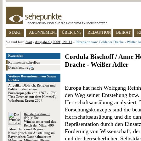
START
ABONNEMENT
ÜBER UNS
REDAKTION
BEIRAT
R
Sie sind hier:
Start
-
Ausgabe 9 (2009), Nr. 11
-
Rezension von: Goldener Drache - Weißer A
Cordula Bischoff / Anne H
Rezension
Kommentar schreiben
Drache - Weißer Adler
Druckfassung
Weitere Rezensionen von Susan
Richter:
Angelika Diedrich
: Religion und
Europa hat nach Wolfgang Reinha
Politik in deutschen
Fürstenspiegeln von 1767 - 1799.
den Weg seiner Entstehung bzw. 
"Das Geschäft mit dem Himmel",
Würzburg: Ergon 2007
Herrschaftsausübung analysiert. 
Forschungskonzepts sind die bea
Renate Eikelmann
Herrschaftsausübung und die dam
(Hg.): Die
Wittelsbacher und das
Repräsentation durch den Einsatz
Reich der Mitte. 400
Jahre China und Bayern.
Förderung von Wissenschaft, der
Katalogbuch zur Ausstellung im
Bayerischen Nationalmuseum
und der herrscherlichen Selbstda
München, München: Hirmer