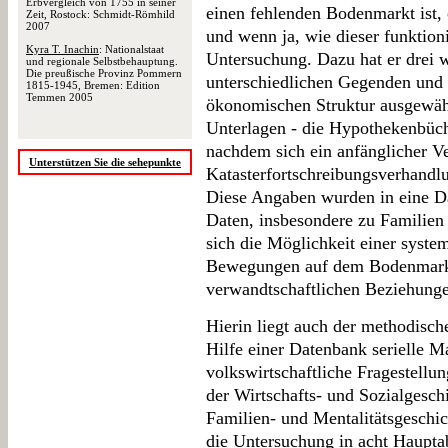
Erbvergleich von 1755 in seiner
einen fehlenden Bodenmarkt ist, 
Zeit, Rostock: Schmidt-Römhild
2007
und wenn ja, wie dieser funktioni
Kyra T. Inachin
: Nationalstaat
Untersuchung. Dazu hat er drei w
und regionale Selbstbehauptung.
Die preußische Provinz Pommern
unterschiedlichen Gegenden und m
1815-1945, Bremen: Edition
Temmen 2005
ökonomischen Struktur ausgewählt
Unterlagen - die Hypothekenbüch
nachdem sich ein anfänglicher V
Unterstützen Sie die sehepunkte
Katasterfortschreibungsverhandlu
Diese Angaben wurden in eine D
Daten, insbesondere zu Familien
sich die Möglichkeit einer syst
Bewegungen auf dem Bodenmarkt
verwandtschaftlichen Beziehung
Hierin liegt auch der methodische
Hilfe einer Datenbank serielle M
volkswirtschaftliche Fragestell
der Wirtschafts- und Sozialgeschi
Familien- und Mentalitätsgeschic
die Untersuchung in acht Hauptab