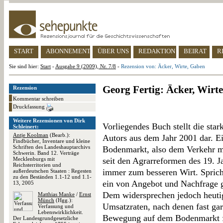
START
ABONNEMENT
ÜBER UNS
REDAKTION
BEIRAT
R
Sie sind hier:
Start
-
Ausgabe 9 (2009), Nr. 7/8
-
Rezension von: Äcker, Wirte, Gaben
Georg Fertig: Äcker, Wirt
Rezension
Kommentar schreiben
Druckfassung
Weitere Rezensionen von Dirk
Vorliegendes Buch stellt die stark
Schleinert:
Antje Koolman
(Bearb.):
Autors aus dem Jahr 2001 dar. E
Findbücher, Inventare und kleine
Schriften des Landeshauptarchivs
Bodenmarkt, also dem Verkehr mi
Schwerin. Band 12. Verträge
Mecklenburgs mit
seit den Agrarreformen des 19. 
Reichsterritorien und
immer zum besseren Wirt. Sprich,
außerdeutschen Staaten : Regesten
zu den Beständen 1.1-12 und 1.1-
ein von Angebot und Nachfrage g
13, 2005
Dem widersprechen jedoch heutig
Matthias Manke
/
Ernst
Münch
(Hgg.):
Umsatzraten, nach denen fast gar
Verfassung und
Lebenswirklichkeit.
Bewegung auf dem Bodenmarkt fes
Der Landesgrundgesetzliche