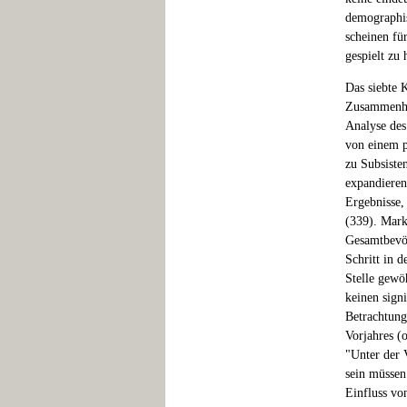
demographis
scheinen fü
gespielt zu 
Das siebte 
Zusammenhä
Analyse des
von einem p
zu Subsisten
expandierend
Ergebnisse,
(339). Mark
Gesamtbevöl
Schritt in 
Stelle gewö
keinen sign
Betrachtung 
Vorjahres (
"Unter der 
sein müssen
Einfluss vo