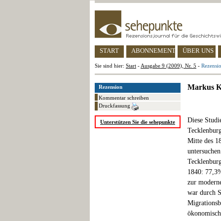
START
ABONNEMENT
ÜBER UNS
Sie sind hier:
Start
-
Ausgabe 9 (2009), Nr. 5
-
Rezensio
Markus Kü
Rezension
Kommentar schreiben
Druckfassung
Diese Studi
Unterstützen Sie die sehepunkte
Tecklenburg
Mitte des 1
untersuchen
Tecklenburg
1840: 77,3%
zur moderne
war durch S
Migrationsb
ökonomische