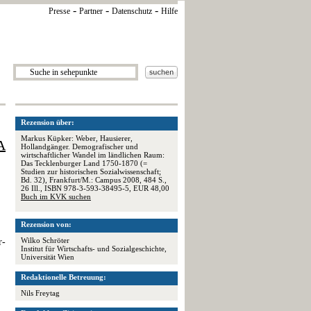
-
-
-
Presse
Partner
Datenschutz
Hilfe
Rezension über:
Markus Küpker: Weber, Hausierer,
A
Hollandgänger. Demografischer und
wirtschaftlicher Wandel im ländlichen Raum:
Das Tecklenburger Land 1750-1870 (=
Studien zur historischen Sozialwissenschaft;
Bd. 32), Frankfurt/M.: Campus 2008, 484 S.,
26 Ill., ISBN 978-3-593-38495-5, EUR 48,00
Buch im KVK suchen
Rezension von:
Wilko Schröter
r-
Institut für Wirtschafts- und Sozialgeschichte,
Universität Wien
Redaktionelle Betreuung:
Nils Freytag