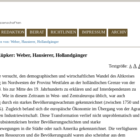
REDAKTION
BEIRAT
RICHTLINIEN
IMPRESSUM
ARCHIV
n von: Weber, Hausierer, Hollandgänger
pker: Weber, Hausierer, Hollandgänger
A
Textgröße:
A
e versucht, den demographischen und wirtschaftlichen Wandel des Altkreises
 im Nordwesten der Provinz Westfalen an der holländischen Grenze von der
8. bis zur Mitte des 19. Jahrhunderts zu erklären und auf Interdependenzen zu
. Wie in diesem Zeitraum in West- und Zentraleuropa üblich, war auch
 durch ein starkes Bevölkerungswachstum gekennzeichnet (zwischen 1750 und
). Zugleich befand sich die europäische Ökonomie im Übergang von der Agra
n Industriewirtschaft. Diese Transformation verlief nicht unproblematisch und
ubsistenzkrisen breiter Bevölkerungsschichten und starke
ewegungen in die Städte oder nach Amerika gekennzeichnet. Die verfügbaren
n Ressourcen und die Bevölkerungszahl waren also scheinbar aus dem