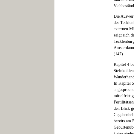
Viehbeständ
Die Auswert
des Tecklen
externen Mä
zeigt sich d
Tecklenburg
Amsterdamer
(142).
Kapitel 4 b
Steinkohlen
Wanderhande
In Kapitel 
angesproche
mittelfrist
Fertilitäts
den Blick g
Gegebenheit
bereits am 
Geburtenübe
keine einde