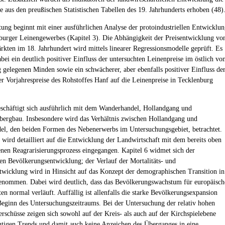
e aus den preußischen Statistischen Tabellen des 19. Jahrhunderts erhoben (48)
ung beginnt mit einer ausführlichen Analyse der protoindustriellen Entwicklu
burger Leinengewerbes (Kapitel 3). Die Abhängigkeit der Preisentwicklung vo
rkten im 18. Jahrhundert wird mittels linearer Regressionsmodelle geprüft. Es
abei ein deutlich positiver Einfluss der untersuchten Leinenpreise im östlich vo
 gelegenen Minden sowie ein schwächerer, aber ebenfalls positiver Einfluss de
 Vorjahrespreise des Rohstoffes Hanf auf die Leinenpreise in Tecklenburg
eschäftigt sich ausführlich mit dem Wanderhandel, Hollandgang und
bergbau. Insbesondere wird das Verhältnis zwischen Hollandgang und
l, den beiden Formen des Nebenerwerbs im Untersuchungsgebiet, betrachtet.
5 wird detailliert auf die Entwicklung der Landwirtschaft mit dem bereits oben
nen Reagrarisierungsprozess eingegangen. Kapitel 6 widmet sich der
igen Bevölkerungsentwicklung; der Verlauf der Mortalitäts- und
entwicklung wird in Hinsicht auf das Konzept der demographischen Transition in
enommen. Dabei wird deutlich, dass das Bevölkerungswachstum für europäisch
en normal verläuft. Auffällig ist allenfalls die starke Bevölkerungsexpansion
Beginn des Untersuchungszeitraums. Bei der Untersuchung der relativ hohen
rschüsse zeigen sich sowohl auf der Kreis- als auch auf der Kirchspielebene
utigen Trends und damit auch keine Anzeichen des Überganges in eine