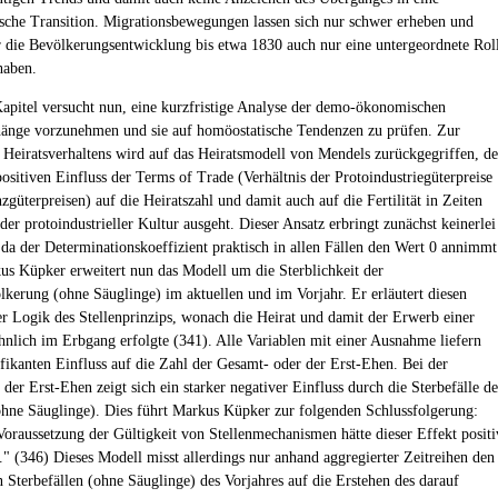
che Transition. Migrationsbewegungen lassen sich nur schwer erheben und
r die Bevölkerungsentwicklung bis etwa 1830 auch nur eine untergeordnete Rol
haben.
Kapitel versucht nun, eine kurzfristige Analyse der demo-ökonomischen
nge vorzunehmen und sie auf homöostatische Tendenzen zu prüfen. Zur
 Heiratsverhaltens wird auf das Heiratsmodell von Mendels zurückgegriffen, de
ositiven Einfluss der Terms of Trade (Verhältnis der Protoindustriegüterpreise
zgüterpreisen) auf die Heiratszahl und damit auch auf die Fertilität in Zeiten
er protoindustrieller Kultur ausgeht. Dieser Ansatz erbringt zunächst keinerlei
 da der Determinationskoeffizient praktisch in allen Fällen den Wert 0 annimmt
us Küpker erweitert nun das Modell um die Sterblichkeit der
kerung (ohne Säuglinge) im aktuellen und im Vorjahr. Er erläutert diesen
der Logik des Stellenprinzips, wonach die Heirat und damit der Erwerb einer
hnlich im Erbgang erfolgte (341). Alle Variablen mit einer Ausnahme liefern
ifikanten Einfluss auf die Zahl der Gesamt- oder der Erst-Ehen. Bei der
der Erst-Ehen zeigt sich ein starker negativer Einfluss durch die Sterbefälle de
ohne Säuglinge). Dies führt Markus Küpker zur folgenden Schlussfolgerung:
Voraussetzung der Gültigkeit von Stellenmechanismen hätte dieser Effekt positi
." (346) Dieses Modell misst allerdings nur anhand aggregierter Zeitreihen den
n Sterbefällen (ohne Säuglinge) des Vorjahres auf die Erstehen des darauf