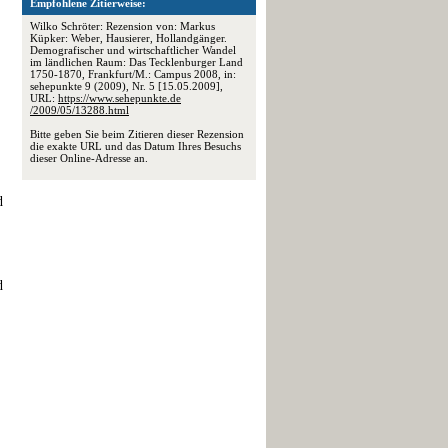
Empfohlene Zitierweise:
Wilko Schröter: Rezension von: Markus
Küpker: Weber, Hausierer, Hollandgänger.
Demografischer und wirtschaftlicher Wandel
im ländlichen Raum: Das Tecklenburger Land
1750-1870, Frankfurt/M.: Campus 2008, in:
sehepunkte 9 (2009), Nr. 5 [15.05.2009],
URL:
https://www.sehepunkte.de
/2009/05/13288.html
Bitte geben Sie beim Zitieren dieser Rezension
die exakte URL und das Datum Ihres Besuchs
dieser Online-Adresse an.
d
d