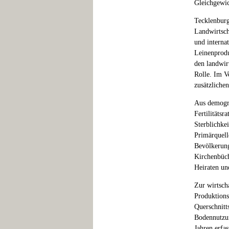
Gleichgewi
Tecklenburg
Landwirtsch
und internat
Leinenprodu
den landwir
Rolle. Im V
zusätzliche
Aus demogra
Fertilitätsr
Sterblichke
Primärquell
Bevölkerung
Kirchenbüch
Heiraten un
Zur wirtsch
Produktions
Querschnitt
Bodennutzun
Jahren erfa