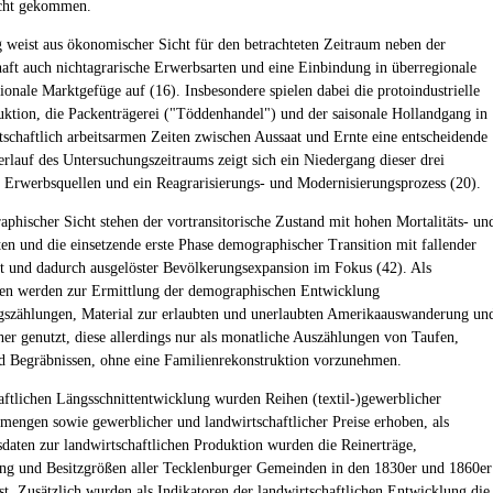
cht gekommen.
 weist aus ökonomischer Sicht für den betrachteten Zeitraum neben der
aft auch nichtagrarische Erwerbsarten und eine Einbindung in überregionale
ionale Marktgefüge auf (16). Insbesondere spielen dabei die protoindustrielle
ktion, die Packenträgerei ("Töddenhandel") und der saisonale Hollandgang in
tschaftlich arbeitsarmen Zeiten zwischen Aussaat und Ernte eine entscheidende
erlauf des Untersuchungszeitraums zeigt sich ein Niedergang dieser drei
n Erwerbsquellen und ein Reagrarisierungs- und Modernisierungsprozess (20).
phischer Sicht stehen der vortransitorische Zustand mit hohen Mortalitäts- un
aten und die einsetzende erste Phase demographischer Transition mit fallender
it und dadurch ausgelöster Bevölkerungsexpansion im Fokus (42). Als
en werden zur Ermittlung der demographischen Entwicklung
szählungen, Material zur erlaubten und unerlaubten Amerikaauswanderung un
er genutzt, diese allerdings nur als monatliche Auszählungen von Taufen,
d Begräbnissen, ohne eine Familienrekonstruktion vorzunehmen.
aftlichen Längsschnittentwicklung wurden Reihen (textil-)gewerblicher
mengen sowie gewerblicher und landwirtschaftlicher Preise erhoben, als
sdaten zur landwirtschaftlichen Produktion wurden die Reinerträge,
g und Besitzgrößen aller Tecklenburger Gemeinden in den 1830er und 1860er
sst. Zusätzlich wurden als Indikatoren der landwirtschaftlichen Entwicklung die