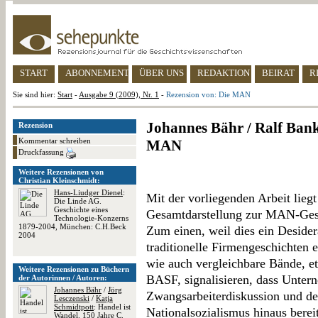
START
ABONNEMENT
ÜBER UNS
REDAKTION
BEIRAT
R
Sie sind hier:
Start
-
Ausgabe 9 (2009), Nr. 1
-
Rezension von: Die MAN
Johannes Bähr / Ralf Ban
Rezension
Kommentar schreiben
MAN
Druckfassung
Weitere Rezensionen von
Christian Kleinschmidt:
Hans-Liudger Dienel
:
Mit der vorliegenden Arbeit liegt
Die Linde AG.
Geschichte eines
Gesamtdarstellung zur MAN-Gesch
Technologie-Konzerns
1879-2004, München: C.H.Beck
Zum einen, weil dies ein Desider
2004
traditionelle Firmengeschichten e
wie auch vergleichbare Bände, e
Weitere Rezensionen zu Büchern
BASF, signalisieren, dass Unter
der Autorinnen / Autoren:
Johannes Bähr
/
Jörg
Zwangsarbeiterdiskussion und d
Lesczenski
/
Katja
Schmidtpott
: Handel ist
Nationalsozialismus hinaus berei
Wandel. 150 Jahre C.