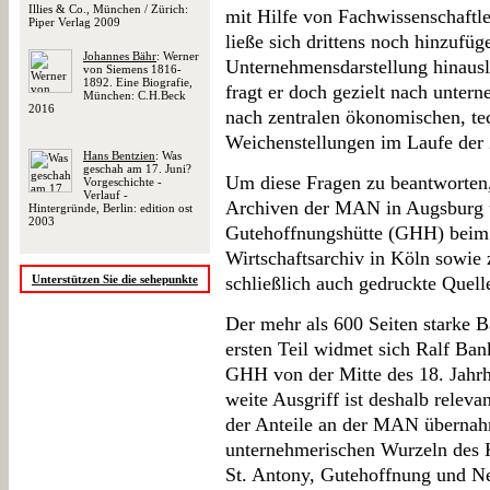
Illies & Co., München / Zürich:
mit Hilfe von Fachwissenschaftler
Piper Verlag 2009
ließe sich drittens noch hinzufüge
Johannes Bähr
: Werner
Unternehmensdarstellung hinausl
von Siemens 1816-
1892. Eine Biografie,
fragt er doch gezielt nach unte
München: C.H.Beck
2016
nach zentralen ökonomischen, te
Weichenstellungen im Laufe der
Hans Bentzien
: Was
geschah am 17. Juni?
Um diese Fragen zu beantworten
Vorgeschichte -
Verlauf -
Archiven der MAN in Augsburg u
Hintergründe, Berlin: edition ost
2003
Gutehoffnungshütte (GHH) beim 
Wirtschaftsarchiv in Köln sowie 
Unterstützen Sie die sehepunkte
schließlich auch gedruckte Quell
Der mehr als 600 Seiten starke Ba
ersten Teil widmet sich Ralf Ban
GHH von der Mitte des 18. Jahrh
weite Ausgriff ist deshalb relev
der Anteile an der MAN übernah
unternehmerischen Wurzeln des K
St. Antony, Gutehoffnung und Ne