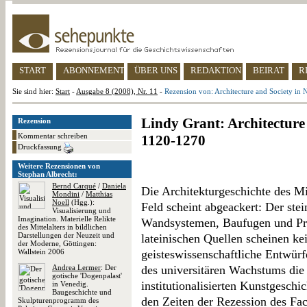
START
ABONNEMENT
ÜBER UNS
REDAKTION
BEIRAT
R
Sie sind hier:
Start
-
Ausgabe 8 (2008), Nr. 11
-
Rezension von: Architecture and Society i
Lindy Grant: Architectur
Rezension
Kommentar schreiben
1120-1270
Druckfassung
Weitere Rezensionen von
Stephan Albrecht:
Bernd Carqué
/
Daniela
Die Architekturgeschichte des Mit
Mondini
/
Matthias
Noell
(Hgg.):
Feld scheint abgeackert: Der ste
Visualisierung und
Imagination. Materielle Relikte
Wandsystemen, Baufugen und Pro
des Mittelalters in bildlichen
Darstellungen der Neuzeit und
lateinischen Quellen scheinen ke
der Moderne, Göttingen:
Wallstein 2006
geisteswissenschaftliche Entwürf
Andrea Lermer
: Der
des universitären Wachstums die
gotische 'Dogenpalast'
institutionalisierten Kunstgeschi
in Venedig.
Baugeschichte und
den Zeiten der Rezession des Fa
Skulpturenprogramm des