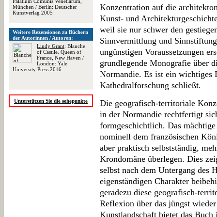
Palatium Comunis Venetiarum,
Konzentration auf die architekton
München / Berlin: Deutscher
Kunstverlag 2005
Kunst- und Architekturgeschichte g
weil sie nur schwer den gestiege
Weitere Rezensionen zu Büchern
der Autorinnen / Autoren:
Sinnvermittlung und Sinnstiftung
Lindy Grant
: Blanche
ungünstigen Voraussetzungen er
of Castile. Queen of
France, New Haven /
grundlegende Monografie über die
London: Yale
University Press 2016
Normandie. Es ist ein wichtiges 
Kathedralforschung schließt.
Unterstützen Sie die sehepunkte
Die geografisch-territoriale Konz
in der Normandie rechtfertigt sic
formgeschichtlich. Das mächtig
nominell dem französischen Köni
aber praktisch selbstständig, me
Krondomäne überlegen. Dies zeigt
selbst nach dem Untergang des 
eigenständigen Charakter beibehie
geradezu diese geografisch-territ
Reflexion über das jüngst wiede
Kunstlandschaft bietet das Buch 