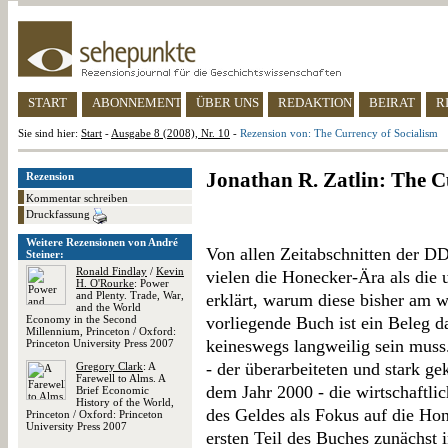
START
ABONNEMENT
ÜBER UNS
REDAKTION
BEIRAT
R
Sie sind hier:
Start
-
Ausgabe 8 (2008), Nr. 10
-
Rezension von: The Currency of Socialism
Jonathan R. Zatlin: The C
Rezension
Kommentar schreiben
Druckfassung
Weitere Rezensionen von André
Von allen Zeitabschnitten der DD
Steiner:
Ronald Findlay
/
Kevin
vielen die Honecker-Ära als die u
H. O'Rourke
: Power
and Plenty. Trade, War,
erklärt, warum diese bisher am 
and the World
Economy in the Second
vorliegende Buch ist ein Beleg d
Millennium, Princeton / Oxford:
keineswegs langweilig sein muss.
Princeton University Press 2007
- der überarbeiteten und stark ge
Gregory Clark
: A
Farewell to Alms. A
dem Jahr 2000 - die wirtschaftli
Brief Economic
History of the World,
des Geldes als Fokus auf die Ho
Princeton / Oxford: Princeton
University Press 2007
ersten Teil des Buches zunächst 