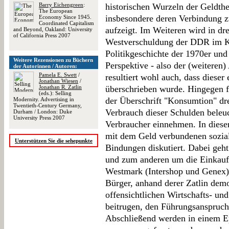
Barry Eichengreen
:
historischen Wurzeln der Geldthe
The European
insbesondere deren Verbindung zu
Economy Since 1945.
Coordinated Capitalism
aufzeigt. Im Weiteren wird in dr
and Beyond, Oakland: University
of California Press 2007
Westverschuldung der DDR im Ko
Politikgeschichte der 1970er und 
Weitere Rezensionen zu Büchern
Perspektive - also der (weiteren
der Autorinnen / Autoren:
Pamela E. Swett
/
resultiert wohl auch, dass dieser 
Jonathan Wiesen
/
Jonathan R. Zatlin
überschrieben wurde. Hingegen fa
(eds.): Selling
der Überschrift "Konsumtion" dr
Modernity. Advertising in
Twentieth-Century Germany,
Verbrauch dieser Schulden beleuc
Durham / London: Duke
University Press 2007
Verbraucher einnehmen. In die
mit dem Geld verbundenen sozial
Unterstützen Sie die sehepunkte
Bindungen diskutiert. Dabei ge
und zum anderen um die Einkauf
Westmark (Intershop und Genex
Bürger, anhand derer Zatlin demo
offensichtlichen Wirtschafts- un
beitrugen, den Führungsanspruch
Abschließend werden in einem Ep