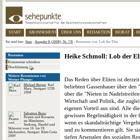
START
ABONNEMENT
ÜBER UNS
REDAKTION
BEIRAT
R
Sie sind hier:
Start
-
Ausgabe 8 (2008), Nr. 7/8
-
Rezension von: Lob der Elite
Heike Schmoll: Lob der El
Rezension
Kommentar schreiben
Druckfassung
Weitere Rezensionen von
Das Reden über Eliten ist derzei
Werner Plumpe:
Michael Berger
: Karl
beliebten Gassenhauer über den 
Marx, Stuttgart: UTB
2008
über die "Nieten in Nadelstreifen
Wirtschaft und Politik, die zugle
eigenen Vorteil aus sind. Alle d
Salvatore Bono
:
gewissen Regelmäßigkeit in der Ö
Piraten und Korsaren
im Mittelmeer.
wenn es skandalträchtige Vergehe
Seekrieg, Handel und
Sklaverei vom 16. bis 19.
und zu kommentieren gilt. Sie s
Jahrhundert, Stuttgart: Klett-Cotta
2009
tiefen Arsenalen des sozialen Re