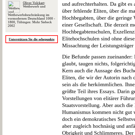
Oliver Volckart
:
und aufrechterhalten. Da gibt es a
Wettbewerb und
über fehlende Eliten, über die 
Wettbewerbsbeschränkung im
Hochbegabten, über die geringe 
vormodernen Deutschland 1000 -
1800, Tübingen: Mohr Siebeck
einer Gesellschaft. Die derzeit 
2002
Hochbegabtenschulen, Exzellenzi
Elitehochschulen sind ohne dies
Unterstützen Sie die sehepunkte
Missachtung der Leistungsträger 
Die Befunde passen zueinander: 
glaubt, taugen nichts, folgericht
Kern auch die Aussage des Buch
Eliten, die wir der Autorin nach 
sein als die herkömmlichen. Ihne
größte Teil ihres Essays. Darin g
Vorstellungen von elitärer Führu
Staatsvorstellung. Aber auch die
Humanismus kommen nicht gut we
doch ein demokratisches Selbstve
aber zugleich hochnäsig und anfäl
Obrigkeit und Schlimmeres. Der B